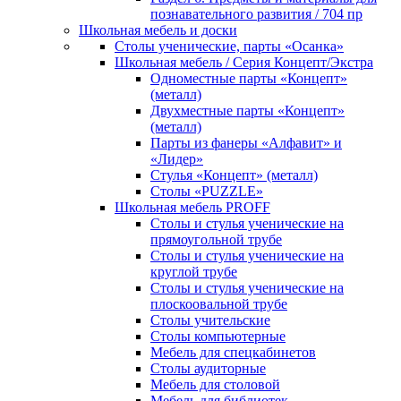
познавательного развития / 704 пр
Школьная мебель и доски
Столы ученические, парты «Осанка»
Школьная мебель / Серия Концепт/Экстра
Одноместные парты «Концепт»
(металл)
Двухместные парты «Концепт»
(металл)
Парты из фанеры «Алфавит» и
«Лидер»
Стулья «Концепт» (металл)
Столы «PUZZLE»
Школьная мебель PROFF
Столы и стулья ученические на
прямоугольной трубе
Столы и стулья ученические на
круглой трубе
Столы и стулья ученические на
плоскоовальной трубе
Столы учительские
Столы компьютерные
Мебель для спецкабинетов
Столы аудиторные
Мебель для столовой
Мебель для библиотек