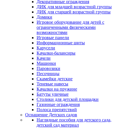
Декоративные ограждения
ДИК для младшей возрастной группы
ДИК для старшей возрастной группы
Домики
Игровое оборудование для детей с
ограниченными физическими
возможностями
Игровые панели
Информационные щиты
Карусели
Качалки-балансиры
Качели
Машинки
Паровозики
Песочницы
Скамейки детские
Теневые навесы
Качалки на пружине
Батуты уличные
Столики для детской площадки
Газонные ограждения
Полоса препятствий
Оснащение Детских садов
Наглядные пособия для детского сада,
детский сад материал