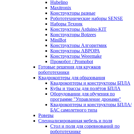
Hubelino
Maxitronix
Конструкторы разные
Робототехнические наборы SENSE
Наборы Техник
Конструкторы Arduino-KIT
Конструкторы Botzees
MiniBot
Конструкторы Алгоритмик
Конструкторы АВРОРА
Конструкторы Weeemake
Промобот / Promobot
Готовые решения для кружков
робототехники
Квадрокоптеры для образования
Квадрокоптеры и конструкторы БПЛА
Кубы и трассы для полётов БПЛА
Оборудовании для обучения по
программе "Управление дронами"
Квадрокоптеры и конструкторы БПЛА/
БАС самолетного типа
Роверы
Специализированная мебель и поля
Стол и поля для соревнований по
робототехнике