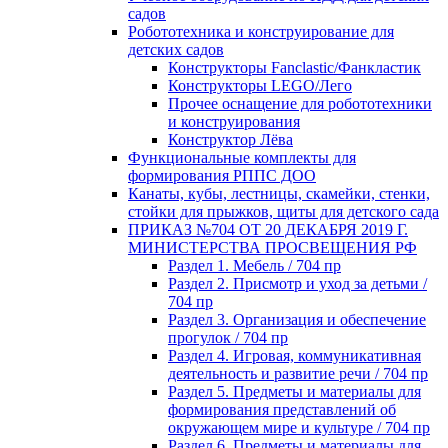
садов
Робототехника и конструирование для
детских садов
Конструкторы Fanclastic/Фанкластик
Конструкторы LEGO/Лего
Прочее оснащение для робототехники
и конструирования
Конструктор Лёва
Функциональные комплекты для
формирования РППС ДОО
Канаты, кубы, лестницы, скамейки, стенки,
стойки для прыжков, щиты для детского сада
ПРИКАЗ №704 ОТ 20 ДЕКАБРЯ 2019 Г.
МИНИСТЕРСТВА ПРОСВЕЩЕНИЯ РФ
Раздел 1. Мебель / 704 пр
Раздел 2. Присмотр и уход за детьми /
704 пр
Раздел 3. Организация и обеспечение
прогулок / 704 пр
Раздел 4. Игровая, коммуникативная
деятельность и развитие речи / 704 пр
Раздел 5. Предметы и материалы для
формирования представлений об
окружающем мире и культуре / 704 пр
Раздел 6. Предметы и материалы для