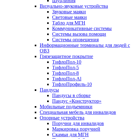
Шуцлиния
Визуально-звуковые устройства
Звуковые маяки
Световые маяки
Табло для МГН
Коммуникативные системы
Системы вызова помощи
Системы оповещения
Информационные терминалы для людей с
ОВЗ
Грязезащитное покрытие
ТифлоПол-10
ТифлоПол-5
ТифлоПол-8
ТифлоПол-Al
ТифлоПрофиль-10
Пандусы
Пандусы в сборке
Пандус «Конструктор»
Мобильные подъемники
Специальная мебель для инвалидов
Опорные устройства
Поручни для инвалидов
Маркировка поручней
Скамьи для МГН