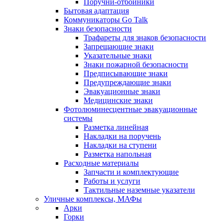
Поручни-отбойники
Бытовая адаптация
Коммуникаторы Go Talk
Знаки безопасности
Трафареты для знаков безопасности
Запрещающие знаки
Указательные знаки
Знаки пожарной безопасности
Предписывающие знаки
Предупреждающие знаки
Эвакуационные знаки
Медицинские знаки
Фотолюминесцентные эвакуационные
системы
Разметка линейная
Накладки на поручень
Накладки на ступени
Разметка напольная
Расходные материалы
Запчасти и комплектующие
Работы и услуги
Тактильные наземные указатели
Уличные комплексы, МАФы
Арки
Горки