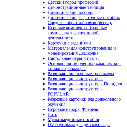
Детский город профессий
Демонстрационные таблицы
Динамические пособия
Динамические раздаточные пособия.
Средства обратной связи (веера).
Игровые комплекты. Игровые
комплекты для групповой
деятельности.
Карточки с заданиями
Материалы для конструирования и
моделирования Дошколка
Настольные игры и пазлы
Основы для творчества (комплекты) -
книжки-тренажёры
Развивающие игровые тренажеры
Развивающие конструкторы
Развивающие конструкторы Полидрон
Развивающие конструкторы
POPULAR
Разрезные карточки для дошкольного
обучения
Игровые наборы Фребеля
Лото
Мультимедийные пособия
DVD-фильмы для детского сада