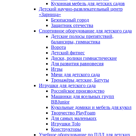
Кухонная мебель для детских садов
Детский научно-развлекательный центр
«Зарница»
Безопасный город
Защитник отечества
Спортивное оборудование для детского сада
Детские полосы препятствий,
балансиры, гимнастика
Ворота
Детский фитнес
Диски, ролики гимнастические
Для развития равновесия
Игры
Мячи для детского сада
Тренажёры детские, Батуты
Игрушки для детского сада
Российское производство
Машинки для ясельных групп
BBJunior
Кукольные домики и мебель для кукол
Творчество PlayFoam
Для самых маленьких
Игрушки Tolo
Конструкторы
Учебное оборудование по ПДД для детских