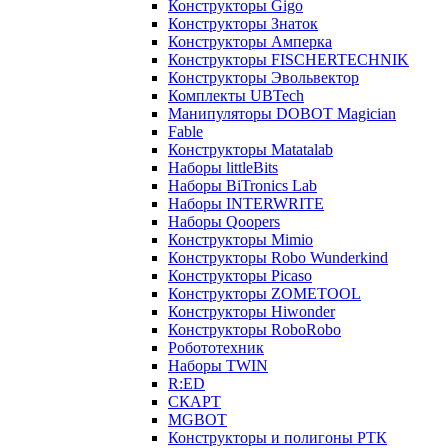
Конструкторы Gigo
Конструкторы Знаток
Конструкторы Амперка
Конструкторы FISCHERTECHNIK
Конструкторы Эвольвектор
Комплекты UBTech
Манипуляторы DOBOT Magician
Fable
Конструкторы Matatalab
Наборы littleBits
Наборы BiTronics Lab
Наборы INTERWRITE
Наборы Qoopers
Конструкторы Mimio
Конструкторы Robo Wunderkind
Конструкторы Picaso
Конструкторы ZOMETOOL
Конструкторы Hiwonder
Конструкторы RoboRobo
Робототехник
Наборы TWIN
R:ED
СКАРТ
MGBOT
Конструкторы и полигоны РТК