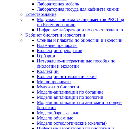
Лабораторная мебель
Лабораторная посуда для кабинета химии
Естествознание
Модульная система экспериментов PROLog
по Естествознанию
Цифровые лаборатории по естествознанию
Кабинет биологии и экологии
Стенды и плакаты по биологии и экологии
Влажные препараты
Коллекции препаратов
Гербарии
Натурально-интерактивные пособия по
биологии и экологии
Коллекции
Коллекции энтомологические
Микропрепараты
Муляжи по биологии
Модели-аппликации по ботанике
Модели-аппликации по зоологии
Модели-аппликации по анатомии и общей
биологии
Модели барельефные
Модели объемные
Модели остеологические (скелеты)
Цифровые лаборатории по биологии и