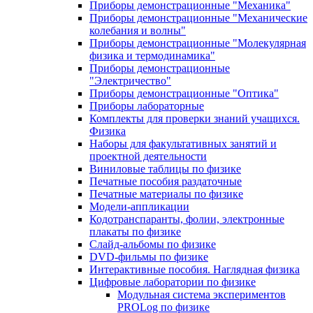
Приборы демонстрационные "Механика"
Приборы демонстрационные "Механические
колебания и волны"
Приборы демонстрационные "Молекулярная
физика и термодинамика"
Приборы демонстрационные
"Электричество"
Приборы демонстрационные "Оптика"
Приборы лабораторные
Комплекты для проверки знаний учащихся.
Физика
Наборы для факультативных занятий и
проектной деятельности
Виниловые таблицы по физике
Печатные пособия раздаточные
Печатные материалы по физике
Модели-аппликации
Кодотранспаранты, фолии, электронные
плакаты по физике
Слайд-альбомы по физике
DVD-фильмы по физике
Интерактивные пособия. Наглядная физика
Цифровые лаборатории по физике
Модульная система экспериментов
PROLog по физике