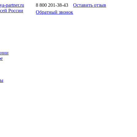
a-partner.ru
8 800 201-38-43
Оставить отзыв
всей России
Обратный звонок
ании
ое
ты