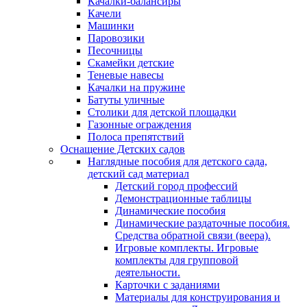
Качалки-балансиры
Качели
Машинки
Паровозики
Песочницы
Скамейки детские
Теневые навесы
Качалки на пружине
Батуты уличные
Столики для детской площадки
Газонные ограждения
Полоса препятствий
Оснащение Детских садов
Наглядные пособия для детского сада,
детский сад материал
Детский город профессий
Демонстрационные таблицы
Динамические пособия
Динамические раздаточные пособия.
Средства обратной связи (веера).
Игровые комплекты. Игровые
комплекты для групповой
деятельности.
Карточки с заданиями
Материалы для конструирования и