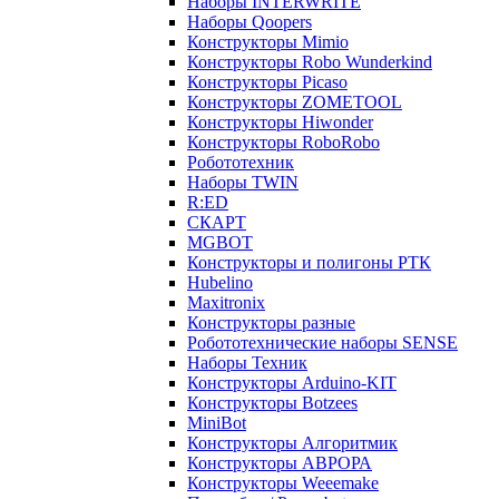
Наборы INTERWRITE
Наборы Qoopers
Конструкторы Mimio
Конструкторы Robo Wunderkind
Конструкторы Picaso
Конструкторы ZOMETOOL
Конструкторы Hiwonder
Конструкторы RoboRobo
Робототехник
Наборы TWIN
R:ED
СКАРТ
MGBOT
Конструкторы и полигоны РТК
Hubelino
Maxitronix
Конструкторы разные
Робототехнические наборы SENSE
Наборы Техник
Конструкторы Arduino-KIT
Конструкторы Botzees
MiniBot
Конструкторы Алгоритмик
Конструкторы АВРОРА
Конструкторы Weeemake