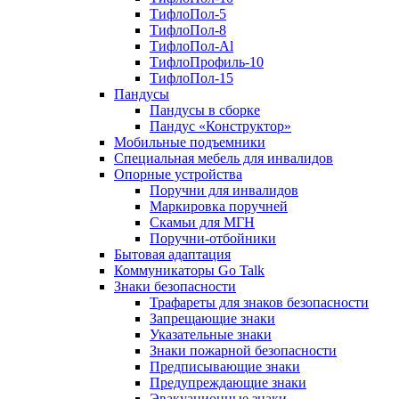
ТифлоПол-5
ТифлоПол-8
ТифлоПол-Al
ТифлоПрофиль-10
ТифлоПол-15
Пандусы
Пандусы в сборке
Пандус «Конструктор»
Мобильные подъемники
Специальная мебель для инвалидов
Опорные устройства
Поручни для инвалидов
Маркировка поручней
Скамьи для МГН
Поручни-отбойники
Бытовая адаптация
Коммуникаторы Go Talk
Знаки безопасности
Трафареты для знаков безопасности
Запрещающие знаки
Указательные знаки
Знаки пожарной безопасности
Предписывающие знаки
Предупреждающие знаки
Эвакуационные знаки