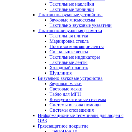
Тактильные наклейки
Тактильные таблички
Тактильно-звуковые устройства
Звуковые мнемосхемы
Тактильно-звуковые указатели
Тактильно-визуальная разметка
Тактильная плитка
Маркировка стекла
Противоскользящие ленты
Сигнальные ленты
Тактильные индикаторы
Тактильные ленты
Холодный пластик
Шуцлиния
Визуально-звуковые устройства
Звуковые маяки
Световые маяки
Табло для МГН
Коммуникативные системы
Системы вызова помощи
Системы оповещения
Информационные терминалы для людей с
ОВЗ
Грязезащитное покрытие
ТифлоПол-10