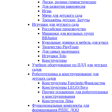
Диски, ролики гимнастические
Для развития равновесия
Игры
Мячи для детского сада
Тренажёры детские, Батуты
Игрушки для детского сада
Российское производство
Машинки для ясельных групп
BBJunior
Кукольные домики и мебель для кукол
Творчество PlayFoam
Для самых маленьких
Игрушки Tolo
Конструкторы
Учебное оборудование по ПДД для детских
садов
Робототехника и конструирование для
детских садов
Конструкторы Fanclastic/Фанкластик
Конструкторы LEGO/Лего
Прочее оснащение для робототехники
и конструирования
Конструктор Лёва
Функциональные комплекты для
формирования РППС ДОО