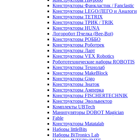
Конструкторы Фанкластик / Fanclastic
Конструкторы LEGO/ЛЕГО и Аналоги
Конструкторы TETRIX
Конструкторы ТРИК / TRIK
Конструкторы HUNA
Логоробот Пчелка (Bee-Bot)
Конструкторы РОББО
Конструкторы Роботрек
Конструкторы Ларт
Конструкторы VEX Robotics
Робототехнические наборы ROBOTIS
Конструкторы Технолаб
Конструкторы MakeBlock
Конструкторы Gigo
Конструкторы Знаток
Конструкторы Амперка
Конструкторы FISCHERTECHNIK
Конструкторы Эвольвектор
Комплекты UBTech
Манипуляторы DOBOT Magician
Fable
Конструкторы Matatalab
Наборы littleBits
Наборы BiTronics Lab