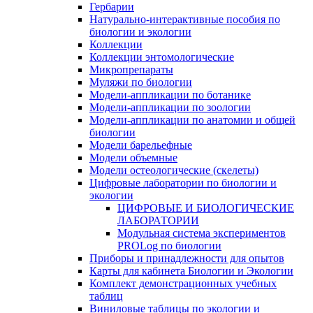
Гербарии
Натурально-интерактивные пособия по
биологии и экологии
Коллекции
Коллекции энтомологические
Микропрепараты
Муляжи по биологии
Модели-аппликации по ботанике
Модели-аппликации по зоологии
Модели-аппликации по анатомии и общей
биологии
Модели барельефные
Модели объемные
Модели остеологические (скелеты)
Цифровые лаборатории по биологии и
экологии
ЦИФРОВЫЕ И БИОЛОГИЧЕСКИЕ
ЛАБОРАТОРИИ
Модульная система экспериментов
PROLog по биологии
Приборы и принадлежности для опытов
Карты для кабинета Биологии и Экологии
Комплект демонстрационных учебных
таблиц
Виниловые таблицы по экологии и