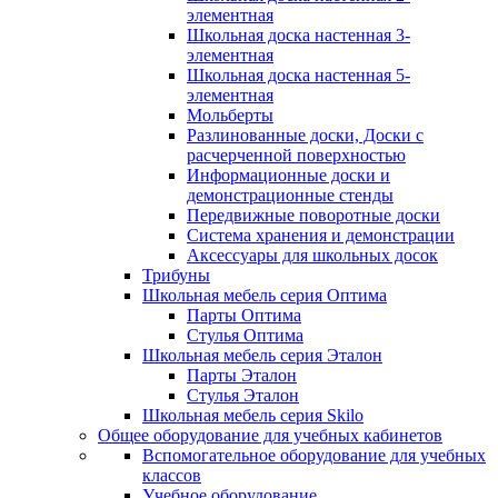
элементная
Школьная доска настенная 3-
элементная
Школьная доска настенная 5-
элементная
Мольберты
Разлинованные доски, Доски с
расчерченной поверхностью
Информационные доски и
демонстрационные стенды
Передвижные поворотные доски
Система хранения и демонстрации
Аксессуары для школьных досок
Трибуны
Школьная мебель серия Оптима
Парты Оптима
Стулья Оптима
Школьная мебель серия Эталон
Парты Эталон
Стулья Эталон
Школьная мебель серия Skilo
Общее оборудование для учебных кабинетов
Вспомогательное оборудование для учебных
классов
Учебное оборудование