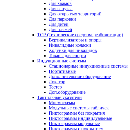
Для храмов
Для санузла
Для открытых территорий
Для парковки
Для детей
Для пляжей
ТСР (Технические средства реабилитации)
Вертикализаторы и опоры
Инвалидные коляски
Ходунки для инвалидов
Товары для спорта
Индукционные системы
Стационарные индукционные системы
Портативные
Дополнительное оборудование
Локатор
Тестер
Доп.оборудование
Тактильные указатели
Мнемосхемы
Модульные системы табличек
Пиктограммы без покрытия
Пиктограммы индивидуальные
Пиктограммы модульные
Пиктограммы с покрытием