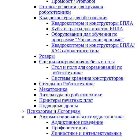
Промобот / Promobot
Готовые решения для кружков
робототехники
Квадрокоптеры для образования
Квадрокоптеры и конструкторы БПЛА
Кубы и трассы для полётов БПЛА
Оборудовании для обучения по
программе "Управление дронами"
Квадрокоптеры и конструкторы БПЛА/
БАС самолетного типа
Роверы
Специализированная мебель и поля
Стол и поля для соревнований по
робототехнике
Системы хранения конструкторов
Стенды по Робототехнике
Мехатроника
Литература по робототехнике
Принтеры печатных плат
Подводные дроны
Психологам и Логопедам
Автоматизированная психодиагностика
Аддиктивное поведение
Профориентация
Личностные и интеллектуальные