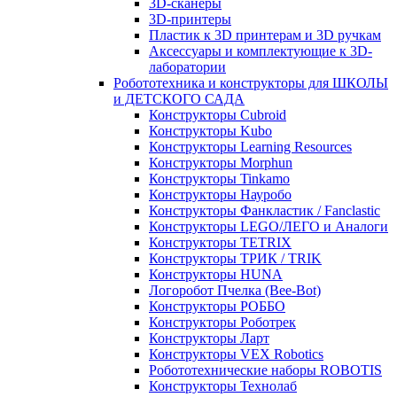
3D-сканеры
3D-принтеры
Пластик к 3D принтерам и 3D ручкам
Аксессуары и комплектующие к 3D-
лаборатории
Робототехника и конструкторы для ШКОЛЫ
и ДЕТСКОГО САДА
Конструкторы Cubroid
Конструкторы Kubo
Конструкторы Learning Resources
Конструкторы Morphun
Конструкторы Tinkamo
Конструкторы Науробо
Конструкторы Фанкластик / Fanclastic
Конструкторы LEGO/ЛЕГО и Аналоги
Конструкторы TETRIX
Конструкторы ТРИК / TRIK
Конструкторы HUNA
Логоробот Пчелка (Bee-Bot)
Конструкторы РОББО
Конструкторы Роботрек
Конструкторы Ларт
Конструкторы VEX Robotics
Робототехнические наборы ROBOTIS
Конструкторы Технолаб