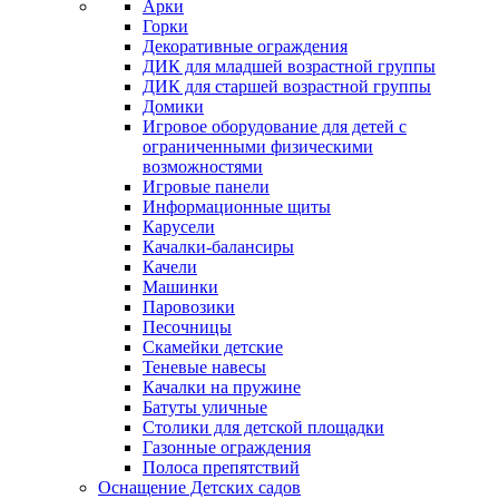
Арки
Горки
Декоративные ограждения
ДИК для младшей возрастной группы
ДИК для старшей возрастной группы
Домики
Игровое оборудование для детей с
ограниченными физическими
возможностями
Игровые панели
Информационные щиты
Карусели
Качалки-балансиры
Качели
Машинки
Паровозики
Песочницы
Скамейки детские
Теневые навесы
Качалки на пружине
Батуты уличные
Столики для детской площадки
Газонные ограждения
Полоса препятствий
Оснащение Детских садов