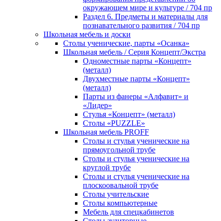
окружающем мире и культуре / 704 пр
Раздел 6. Предметы и материалы для
познавательного развития / 704 пр
Школьная мебель и доски
Столы ученические, парты «Осанка»
Школьная мебель / Серия Концепт/Экстра
Одноместные парты «Концепт»
(металл)
Двухместные парты «Концепт»
(металл)
Парты из фанеры «Алфавит» и
«Лидер»
Стулья «Концепт» (металл)
Столы «PUZZLE»
Школьная мебель PROFF
Столы и стулья ученические на
прямоугольной трубе
Столы и стулья ученические на
круглой трубе
Столы и стулья ученические на
плоскоовальной трубе
Столы учительские
Столы компьютерные
Мебель для спецкабинетов
Столы аудиторные