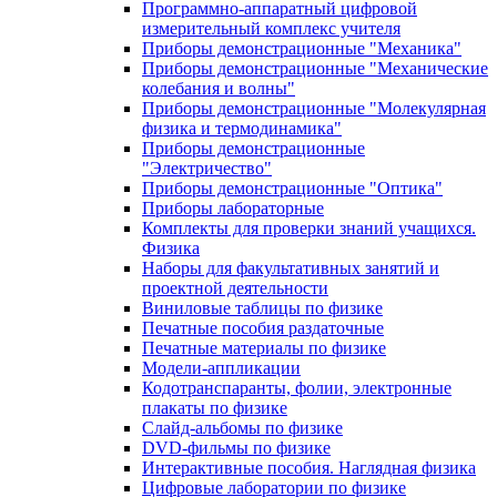
Программно-аппаратный цифровой
измерительный комплекс учителя
Приборы демонстрационные "Механика"
Приборы демонстрационные "Механические
колебания и волны"
Приборы демонстрационные "Молекулярная
физика и термодинамика"
Приборы демонстрационные
"Электричество"
Приборы демонстрационные "Оптика"
Приборы лабораторные
Комплекты для проверки знаний учащихся.
Физика
Наборы для факультативных занятий и
проектной деятельности
Виниловые таблицы по физике
Печатные пособия раздаточные
Печатные материалы по физике
Модели-аппликации
Кодотранспаранты, фолии, электронные
плакаты по физике
Слайд-альбомы по физике
DVD-фильмы по физике
Интерактивные пособия. Наглядная физика
Цифровые лаборатории по физике