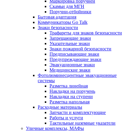
Маркировка поручней
Скамьи для МГН
Поручни-отбойники
Бытовая адаптация
Коммуникаторы Go Talk
Знаки безопасности
Трафареты для знаков безопасности
Запрещающие знаки
Указательные знаки
Знаки пожарной безопасности
Предписывающие знаки
Предупреждающие знаки
Эвакуационные знаки
Медицинские знаки
Фотолюминесцентные эвакуационные
системы
Разметка линейная
Накладки на поручень
Накладки на ступени
Разметка напольная
Расходные материалы
Запчасти и комплектующие
Работы и услуги
Тактильные наземные указатели
Уличные комплексы, МАФы