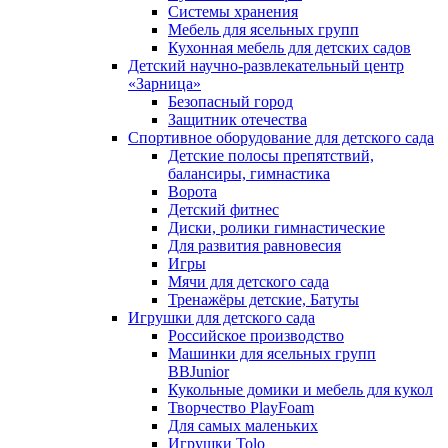
Системы хранения
Мебель для ясельных групп
Кухонная мебель для детских садов
Детский научно-развлекательный центр
«Зарница»
Безопасный город
Защитник отечества
Спортивное оборудование для детского сада
Детские полосы препятствий,
балансиры, гимнастика
Ворота
Детский фитнес
Диски, ролики гимнастические
Для развития равновесия
Игры
Мячи для детского сада
Тренажёры детские, Батуты
Игрушки для детского сада
Российское производство
Машинки для ясельных групп
BBJunior
Кукольные домики и мебель для кукол
Творчество PlayFoam
Для самых маленьких
Игрушки Tolo