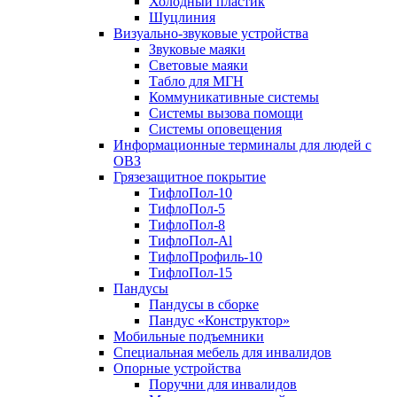
Холодный пластик
Шуцлиния
Визуально-звуковые устройства
Звуковые маяки
Световые маяки
Табло для МГН
Коммуникативные системы
Системы вызова помощи
Системы оповещения
Информационные терминалы для людей с
ОВЗ
Грязезащитное покрытие
ТифлоПол-10
ТифлоПол-5
ТифлоПол-8
ТифлоПол-Al
ТифлоПрофиль-10
ТифлоПол-15
Пандусы
Пандусы в сборке
Пандус «Конструктор»
Мобильные подъемники
Специальная мебель для инвалидов
Опорные устройства
Поручни для инвалидов