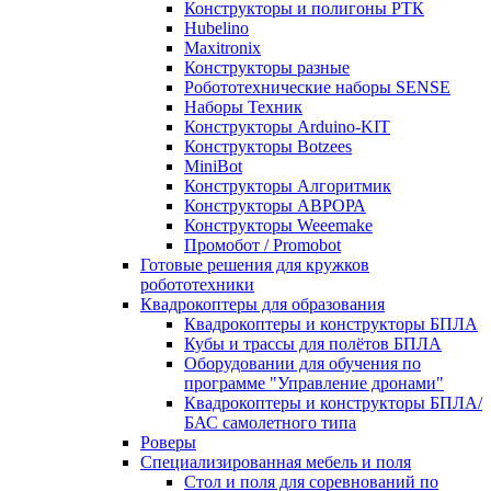
Конструкторы и полигоны РТК
Hubelino
Maxitronix
Конструкторы разные
Робототехнические наборы SENSE
Наборы Техник
Конструкторы Arduino-KIT
Конструкторы Botzees
MiniBot
Конструкторы Алгоритмик
Конструкторы АВРОРА
Конструкторы Weeemake
Промобот / Promobot
Готовые решения для кружков
робототехники
Квадрокоптеры для образования
Квадрокоптеры и конструкторы БПЛА
Кубы и трассы для полётов БПЛА
Оборудовании для обучения по
программе "Управление дронами"
Квадрокоптеры и конструкторы БПЛА/
БАС самолетного типа
Роверы
Специализированная мебель и поля
Стол и поля для соревнований по