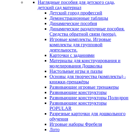
Наглядные пособия для детского сада,
детский сад материал
Детский город профессий
Демонстрационные таблицы
Динамические пособия
Динамические раздаточные пособия.
Средства обратной связи (веера).
Игровые комплекты. Игровые
комплекты для групповой
деятельности.
Карточки с заданиями
Материалы для конструирования и
моделирования Дошколка
Настольные игры и пазлы
Основы для творчества (комплекты) -
книжки-тренажёры
Развивающие игровые тренажеры
Развивающие конструкторы
Развивающие конструкторы Полидрон
Развивающие конструкторы
POPULAR
Разрезные карточки для дошкольного
обучения
Игровые наборы Фребеля
Лото