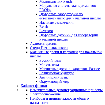
Мультидатчик Panda
Модульная система экспериментов
PROlog
Цифровые лаборатории по
естествознанию для начальной школы
Научные развлечения
Relab
L-микро
Цифровые датчики для лабораторий
начальной школы
Аудиоматериалы
Стенд Начальная школа
Магнитные доски и карточки для начальной
школы
Русский язык
Математика
Магнитные доски и карточки. Разное
Религиозная культура
Английский язык
Окружающий мир
Кабинет физики
Измерительные демонстрационные приборы
Электроснабжение
Приборы и принадлежности общего
назначения