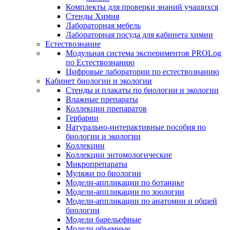
Комплекты для проверки знаний учащихся
Стенды Химия
Лабораторная мебель
Лабораторная посуда для кабинета химии
Естествознание
Модульная система экспериментов PROLog
по Естествознанию
Цифровые лаборатории по естествознанию
Кабинет биологии и экологии
Стенды и плакаты по биологии и экологии
Влажные препараты
Коллекции препаратов
Гербарии
Натурально-интерактивные пособия по
биологии и экологии
Коллекции
Коллекции энтомологические
Микропрепараты
Муляжи по биологии
Модели-аппликации по ботанике
Модели-аппликации по зоологии
Модели-аппликации по анатомии и общей
биологии
Модели барельефные
Модели объемные