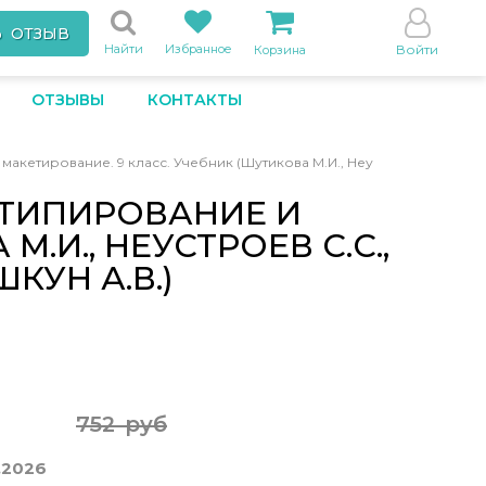
Ь ОТЗЫВ
Найти
Избранное
Войти
Корзина
ОТЗЫВЫ
КОНТАКТЫ
акетирование. 9 класс. Учебник (Шутикова М.И., Неу
ОТИПИРОВАНИЕ И
.И., НЕУСТРОЕВ С.С.,
КУН А.В.)
752 руб
.2026