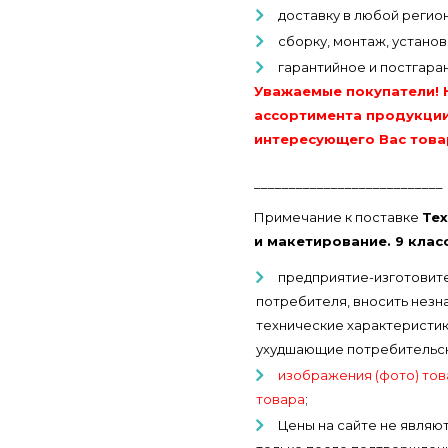
доставку в любой регио
сборку, монтаж, устано
гарантийное и постгара
Уважаемые покупатели! 
ассортимента продукции
интересующего Вас това
___________________________
Примечание к поставке
Те
и макетирование. 9 класс
предприятие-изготовите
потребителя, вносить незн
технические характеристики
ухудшающие потребительски
изображения (фото) тов
товара
;
Цены на сайте не являют