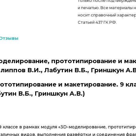
только после подтверждени
и печатью. Все материалы 
носит справочный характер
Статьей 437 ГК РФ.
Отзывы
оделирование, прототипирование и маке
липпов В.И., Лабутин В.Б., Гриншкун А.В
ототипирование и макетирование. 9 кла
утин В.Б., Гриншкун А.В.)
 классе в рамках модуля «3D-моделирование, прототипиров
личных видов, выполнения развёртки и соединения фрагм