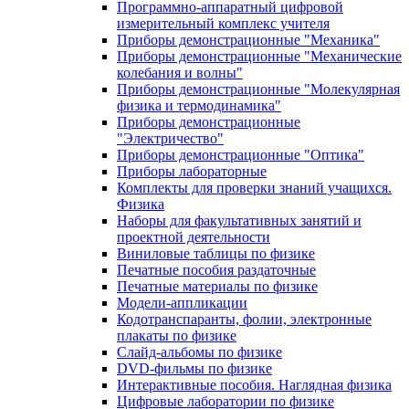
Программно-аппаратный цифровой
измерительный комплекс учителя
Приборы демонстрационные "Механика"
Приборы демонстрационные "Механические
колебания и волны"
Приборы демонстрационные "Молекулярная
физика и термодинамика"
Приборы демонстрационные
"Электричество"
Приборы демонстрационные "Оптика"
Приборы лабораторные
Комплекты для проверки знаний учащихся.
Физика
Наборы для факультативных занятий и
проектной деятельности
Виниловые таблицы по физике
Печатные пособия раздаточные
Печатные материалы по физике
Модели-аппликации
Кодотранспаранты, фолии, электронные
плакаты по физике
Слайд-альбомы по физике
DVD-фильмы по физике
Интерактивные пособия. Наглядная физика
Цифровые лаборатории по физике