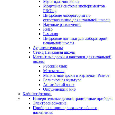
Мультидатчик Panda
Модульная система экспериментов
PROlog
Цифровые лаборатории по
естествознанию для начальной школы
Научные развлечения
Relab
L-микро
Цифровые датчики для лабораторий
начальной школы
Аудиоматериалы
Стенд Начальная школа
Магнитные доски и карточки для начальной
школы
Русский язык
Математика
Магнитные доски и карточки. Разное
Религиозная культура
Английский язык
Окружающий мир
Кабинет физики
Измерительные демонстрационные приборы
Электроснабжение
Приборы и принадлежности общего
назначения