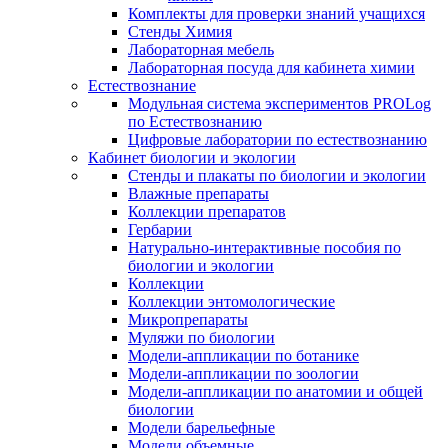
Комплекты для проверки знаний учащихся
Стенды Химия
Лабораторная мебель
Лабораторная посуда для кабинета химии
Естествознание
Модульная система экспериментов PROLog
по Естествознанию
Цифровые лаборатории по естествознанию
Кабинет биологии и экологии
Стенды и плакаты по биологии и экологии
Влажные препараты
Коллекции препаратов
Гербарии
Натурально-интерактивные пособия по
биологии и экологии
Коллекции
Коллекции энтомологические
Микропрепараты
Муляжи по биологии
Модели-аппликации по ботанике
Модели-аппликации по зоологии
Модели-аппликации по анатомии и общей
биологии
Модели барельефные
Модели объемные