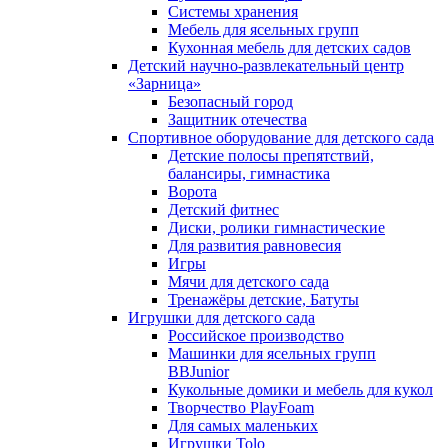
Системы хранения
Мебель для ясельных групп
Кухонная мебель для детских садов
Детский научно-развлекательный центр
«Зарница»
Безопасный город
Защитник отечества
Спортивное оборудование для детского сада
Детские полосы препятствий,
балансиры, гимнастика
Ворота
Детский фитнес
Диски, ролики гимнастические
Для развития равновесия
Игры
Мячи для детского сада
Тренажёры детские, Батуты
Игрушки для детского сада
Российское производство
Машинки для ясельных групп
BBJunior
Кукольные домики и мебель для кукол
Творчество PlayFoam
Для самых маленьких
Игрушки Tolo