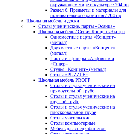
окружающем мире и культуре / 704 пр
Раздел 6. Предметы и материалы для
познавательного развития / 704 пр
Школьная мебель и доски
Столы ученические, парты «Осанка»
Школьная мебель / Серия Концепт/Экстра
Одноместные парты «Концепт»
(металл)
Двухместные парты «Концепт»
(металл)
Парты из фанеры «Алфавит» и
«Лидер»
Стулья «Концепт» (металл)
Столы «PUZZLE»
Школьная мебель PROFF
Столы и стулья ученические на
прямоугольной трубе
Столы и стулья ученические на
круглой трубе
Столы и стулья ученические на
плоскоовальной трубе
Столы учительские
Столы компьютерные
Мебель для спецкабинетов
Столы аудиторные