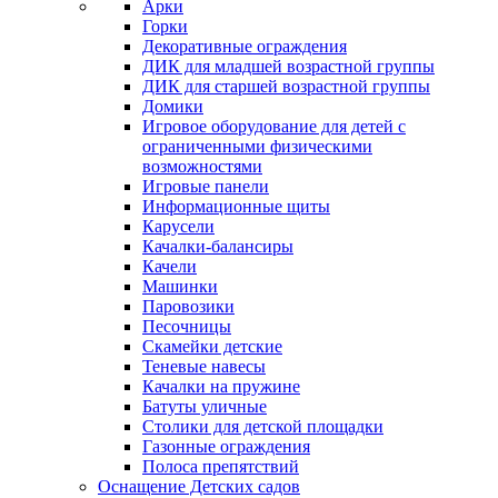
Арки
Горки
Декоративные ограждения
ДИК для младшей возрастной группы
ДИК для старшей возрастной группы
Домики
Игровое оборудование для детей с
ограниченными физическими
возможностями
Игровые панели
Информационные щиты
Карусели
Качалки-балансиры
Качели
Машинки
Паровозики
Песочницы
Скамейки детские
Теневые навесы
Качалки на пружине
Батуты уличные
Столики для детской площадки
Газонные ограждения
Полоса препятствий
Оснащение Детских садов