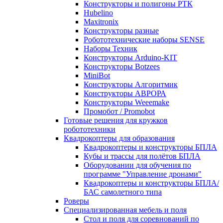
Конструкторы и полигоны РТК
Hubelino
Maxitronix
Конструкторы разные
Робототехнические наборы SENSE
Наборы Техник
Конструкторы Arduino-KIT
Конструкторы Botzees
MiniBot
Конструкторы Алгоритмик
Конструкторы АВРОРА
Конструкторы Weeemake
Промобот / Promobot
Готовые решения для кружков
робототехники
Квадрокоптеры для образования
Квадрокоптеры и конструкторы БПЛА
Кубы и трассы для полётов БПЛА
Оборудовании для обучения по
программе "Управление дронами"
Квадрокоптеры и конструкторы БПЛА/
БАС самолетного типа
Роверы
Специализированная мебель и поля
Стол и поля для соревнований по