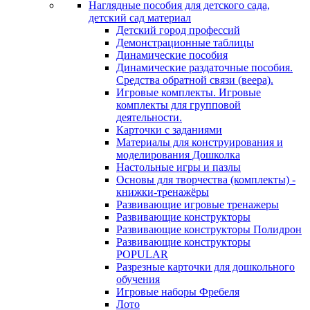
Наглядные пособия для детского сада,
детский сад материал
Детский город профессий
Демонстрационные таблицы
Динамические пособия
Динамические раздаточные пособия.
Средства обратной связи (веера).
Игровые комплекты. Игровые
комплекты для групповой
деятельности.
Карточки с заданиями
Материалы для конструирования и
моделирования Дошколка
Настольные игры и пазлы
Основы для творчества (комплекты) -
книжки-тренажёры
Развивающие игровые тренажеры
Развивающие конструкторы
Развивающие конструкторы Полидрон
Развивающие конструкторы
POPULAR
Разрезные карточки для дошкольного
обучения
Игровые наборы Фребеля
Лото