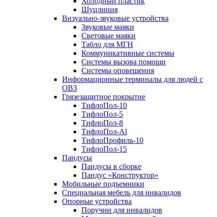
Холодный пластик
Шуцлиния
Визуально-звуковые устройства
Звуковые маяки
Световые маяки
Табло для МГН
Коммуникативные системы
Системы вызова помощи
Системы оповещения
Информационные терминалы для людей с
ОВЗ
Грязезащитное покрытие
ТифлоПол-10
ТифлоПол-5
ТифлоПол-8
ТифлоПол-Al
ТифлоПрофиль-10
ТифлоПол-15
Пандусы
Пандусы в сборке
Пандус «Конструктор»
Мобильные подъемники
Специальная мебель для инвалидов
Опорные устройства
Поручни для инвалидов