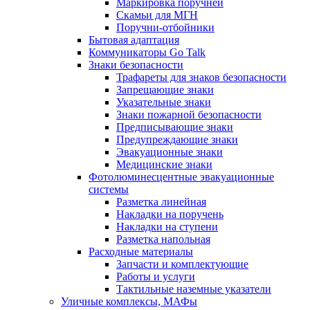
Маркировка поручней
Скамьи для МГН
Поручни-отбойники
Бытовая адаптация
Коммуникаторы Go Talk
Знаки безопасности
Трафареты для знаков безопасности
Запрещающие знаки
Указательные знаки
Знаки пожарной безопасности
Предписывающие знаки
Предупреждающие знаки
Эвакуационные знаки
Медицинские знаки
Фотолюминесцентные эвакуационные
системы
Разметка линейная
Накладки на поручень
Накладки на ступени
Разметка напольная
Расходные материалы
Запчасти и комплектующие
Работы и услуги
Тактильные наземные указатели
Уличные комплексы, МАФы