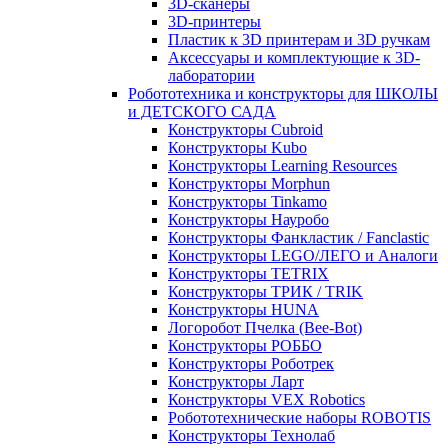
3D-сканеры
3D-принтеры
Пластик к 3D принтерам и 3D ручкам
Аксессуары и комплектующие к 3D-
лаборатории
Робототехника и конструкторы для ШКОЛЫ
и ДЕТСКОГО САДА
Конструкторы Cubroid
Конструкторы Kubo
Конструкторы Learning Resources
Конструкторы Morphun
Конструкторы Tinkamo
Конструкторы Науробо
Конструкторы Фанкластик / Fanclastic
Конструкторы LEGO/ЛЕГО и Аналоги
Конструкторы TETRIX
Конструкторы ТРИК / TRIK
Конструкторы HUNA
Логоробот Пчелка (Bee-Bot)
Конструкторы РОББО
Конструкторы Роботрек
Конструкторы Ларт
Конструкторы VEX Robotics
Робототехнические наборы ROBOTIS
Конструкторы Технолаб