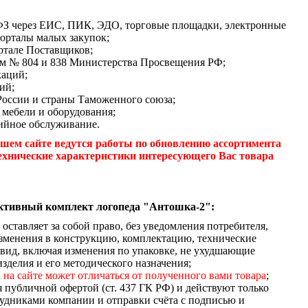
-ФЗ через ЕИС, ПИК, ЭДО, торговые площадки, электронные
орталы малых закупок;
ртале Поставщиков;
м № 804 и 838 Министерства Просвещения РФ;
каций;
ий;
России и страны Таможенного союза;
 мебели и оборудования;
ийное обслуживание.
шем сайте ведутся работы по обновлению ассортимента
ехнические характеристики интересующего Вас товара
ктивный комплект логопеда "Антошка-2":
оставляет за собой право, без уведомления потребителя,
зменения в конструкцию, комплектацию, технические
вид, включая изменения по упаковке, не ухудшающие
зделия и его методического назначения;
 на сайте может отличаться от полученного вами товара
;
я публичной офертой (ст. 437 ГК РФ) и действуют только
удниками компании и отправки счёта с подписью и