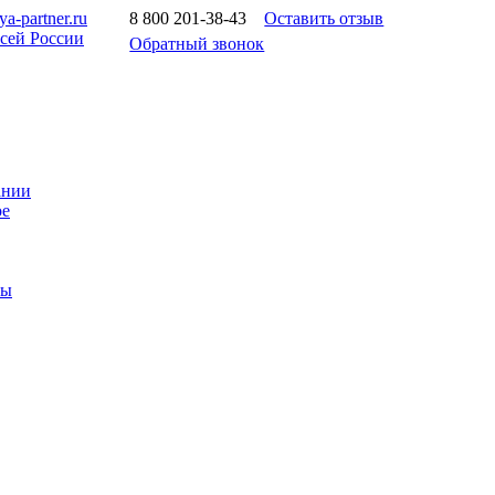
a-partner.ru
8 800 201-38-43
Оставить отзыв
всей России
Обратный звонок
ании
ое
ты