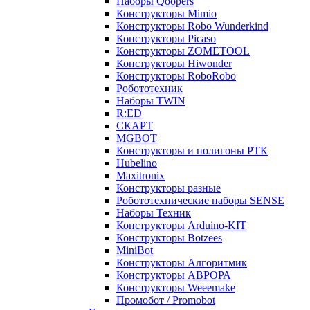
Наборы Qoopers
Конструкторы Mimio
Конструкторы Robo Wunderkind
Конструкторы Picaso
Конструкторы ZOMETOOL
Конструкторы Hiwonder
Конструкторы RoboRobo
Робототехник
Наборы TWIN
R:ED
СКАРТ
MGBOT
Конструкторы и полигоны РТК
Hubelino
Maxitronix
Конструкторы разные
Робототехнические наборы SENSE
Наборы Техник
Конструкторы Arduino-KIT
Конструкторы Botzees
MiniBot
Конструкторы Алгоритмик
Конструкторы АВРОРА
Конструкторы Weeemake
Промобот / Promobot