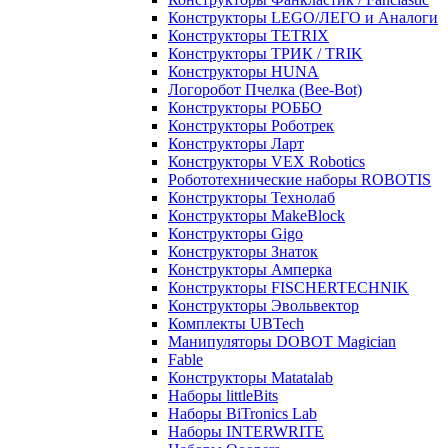
Конструкторы LEGO/ЛЕГО и Аналоги
Конструкторы TETRIX
Конструкторы ТРИК / TRIK
Конструкторы HUNA
Логоробот Пчелка (Bee-Bot)
Конструкторы РОББО
Конструкторы Роботрек
Конструкторы Ларт
Конструкторы VEX Robotics
Робототехнические наборы ROBOTIS
Конструкторы Технолаб
Конструкторы MakeBlock
Конструкторы Gigo
Конструкторы Знаток
Конструкторы Амперка
Конструкторы FISCHERTECHNIK
Конструкторы Эвольвектор
Комплекты UBTech
Манипуляторы DOBOT Magician
Fable
Конструкторы Matatalab
Наборы littleBits
Наборы BiTronics Lab
Наборы INTERWRITE