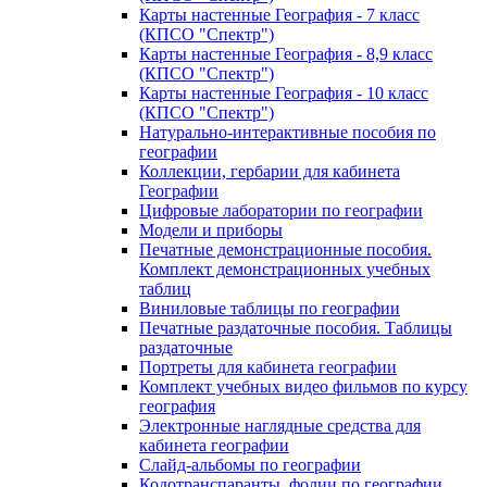
Карты настенные География - 7 класс
(КПСО "Спектр")
Карты настенные География - 8,9 класс
(КПСО "Спектр")
Карты настенные География - 10 класс
(КПСО "Спектр")
Натурально-интерактивные пособия по
географии
Коллекции, гербарии для кабинета
Географии
Цифровые лаборатории по географии
Модели и приборы
Печатные демонстрационные пособия.
Комплект демонстрационных учебных
таблиц
Виниловые таблицы по географии
Печатные раздаточные пособия. Таблицы
раздаточные
Портреты для кабинета географии
Комплект учебных видео фильмов по курсу
география
Электронные наглядные средства для
кабинета географии
Слайд-альбомы по географии
Кодотранспаранты, фолии по географии