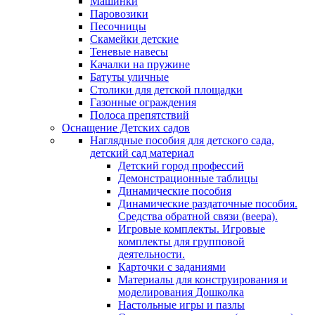
Машинки
Паровозики
Песочницы
Скамейки детские
Теневые навесы
Качалки на пружине
Батуты уличные
Столики для детской площадки
Газонные ограждения
Полоса препятствий
Оснащение Детских садов
Наглядные пособия для детского сада,
детский сад материал
Детский город профессий
Демонстрационные таблицы
Динамические пособия
Динамические раздаточные пособия.
Средства обратной связи (веера).
Игровые комплекты. Игровые
комплекты для групповой
деятельности.
Карточки с заданиями
Материалы для конструирования и
моделирования Дошколка
Настольные игры и пазлы