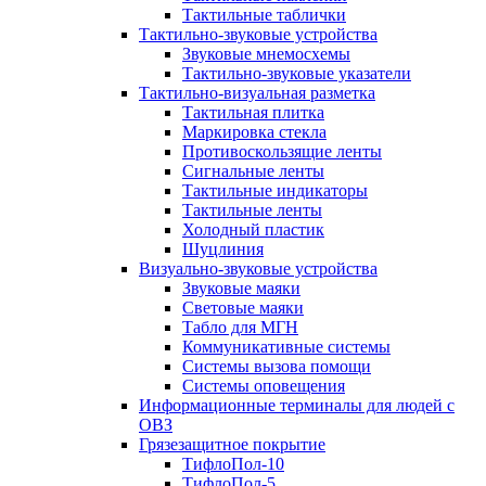
Тактильные таблички
Тактильно-звуковые устройства
Звуковые мнемосхемы
Тактильно-звуковые указатели
Тактильно-визуальная разметка
Тактильная плитка
Маркировка стекла
Противоскользящие ленты
Сигнальные ленты
Тактильные индикаторы
Тактильные ленты
Холодный пластик
Шуцлиния
Визуально-звуковые устройства
Звуковые маяки
Световые маяки
Табло для МГН
Коммуникативные системы
Системы вызова помощи
Системы оповещения
Информационные терминалы для людей с
ОВЗ
Грязезащитное покрытие
ТифлоПол-10
ТифлоПол-5