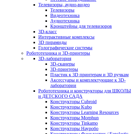
Телевизоры, аудио-видео
Телевизоры
Видеотехника
Аудиотехника
Кронштейны для телевизоров
3D-класс
Интерактивные комплексы
3D пирамиды
Голографические системы
Робототехника и 3D-принтеры
3D-лаборатория
3D-сканеры
3D-принтеры
Пластик к 3D принтерам и 3D ручкам
Аксессуары и комплектующие к 3D-
лаборатории
Робототехника и конструкторы для ШКОЛЫ
и ДЕТСКОГО САДА
Конструкторы Cubroid
Конструкторы Kubo
Конструкторы Learning Resources
Конструкторы Morphun
Конструкторы Tinkamo
Конструкторы Науробо
Конструкторы Фанкластик / Fanclastic