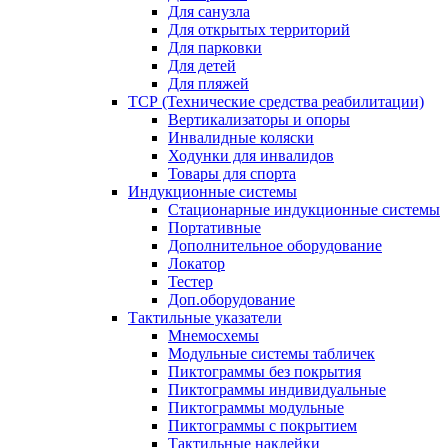
Для санузла
Для открытых территорий
Для парковки
Для детей
Для пляжей
ТСР (Технические средства реабилитации)
Вертикализаторы и опоры
Инвалидные коляски
Ходунки для инвалидов
Товары для спорта
Индукционные системы
Стационарные индукционные системы
Портативные
Дополнительное оборудование
Локатор
Тестер
Доп.оборудование
Тактильные указатели
Мнемосхемы
Модульные системы табличек
Пиктограммы без покрытия
Пиктограммы индивидуальные
Пиктограммы модульные
Пиктограммы с покрытием
Тактильные наклейки