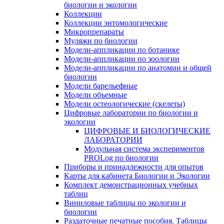
биологии и экологии
Коллекции
Коллекции энтомологические
Микропрепараты
Муляжи по биологии
Модели-аппликации по ботанике
Модели-аппликации по зоологии
Модели-аппликации по анатомии и общей
биологии
Модели барельефные
Модели объемные
Модели остеологические (скелеты)
Цифровые лаборатории по биологии и
экологии
ЦИФРОВЫЕ И БИОЛОГИЧЕСКИЕ
ЛАБОРАТОРИИ
Модульная система экспериментов
PROLog по биологии
Приборы и принадлежности для опытов
Карты для кабинета Биологии и Экологии
Комплект демонстрационных учебных
таблиц
Виниловые таблицы по экологии и
биологии
Раздаточные печатные пособия. Таблицы