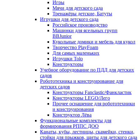
Игры
Мячи для детского сада
Тренажёры детские, Батуты
Игрушки для детского сада
Российское производство
Машинки для ясельных групп
BBJunior
Кукольные домики и мебель для кукол
Творчество PlayFoam
Для самых маленьких
Игрушки Tolo
Конструкторы
Учебное оборудование по ПДД для детских
садов
Робототехника и конструирование для
детских садов
Конструкторы Fanclastic/Фанкластик
Конструкторы LEGO/Лего
Прочее оснащение для робототехники
и конструирования
Конструктор Лёва
Функциональные комплекты для
формирования РППС ДОО
Канаты, кубы, лестницы, скамейки, стенки,
стойки для прыжков, щиты для детского сада