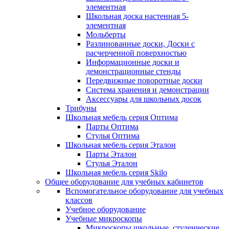
элементная
Школьная доска настенная 5-
элементная
Мольберты
Разлинованные доски, Доски с
расчерченной поверхностью
Информационные доски и
демонстрационные стенды
Передвижные поворотные доски
Система хранения и демонстрации
Аксессуары для школьных досок
Трибуны
Школьная мебель серия Оптима
Парты Оптима
Стулья Оптима
Школьная мебель серия Эталон
Парты Эталон
Стулья Эталон
Школьная мебель серия Skilo
Общее оборудование для учебных кабинетов
Вспомогательное оборудование для учебных
классов
Учебное оборудование
Учебные микроскопы
Микроскопы школьные, студенческие,