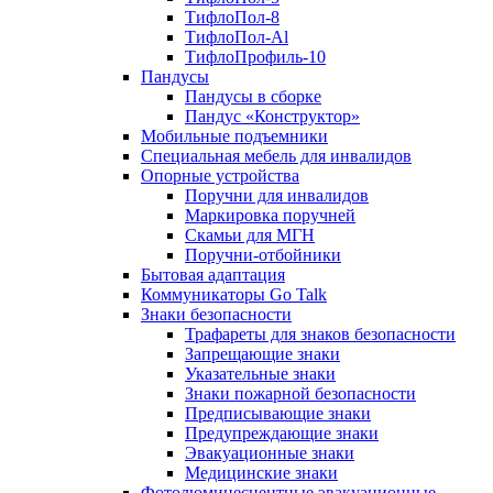
ТифлоПол-8
ТифлоПол-Al
ТифлоПрофиль-10
Пандусы
Пандусы в сборке
Пандус «Конструктор»
Мобильные подъемники
Специальная мебель для инвалидов
Опорные устройства
Поручни для инвалидов
Маркировка поручней
Скамьи для МГН
Поручни-отбойники
Бытовая адаптация
Коммуникаторы Go Talk
Знаки безопасности
Трафареты для знаков безопасности
Запрещающие знаки
Указательные знаки
Знаки пожарной безопасности
Предписывающие знаки
Предупреждающие знаки
Эвакуационные знаки
Медицинские знаки
Фотолюминесцентные эвакуационные