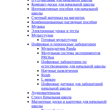
Компакт-диски для начальной школы
Интерактивные пособия для начальной
школы
Счетный материал на магнитах
Комбинированные наглядные пособия
Музыка
Электронные уроки и тесты
Мультстудии
Готовые мультстудии
Цифровые и переносные лаборатории
Мультидатчик Panda
Модульная система экспериментов
PROlog
Цифровые лаборатории по
естествознанию для начальной школы
Научные развлечения
Relab
L-микро
Цифровые датчики для лабораторий
начальной школы
Аудиоматериалы
Стенд Начальная школа
Магнитные доски и карточки для начальной
школы