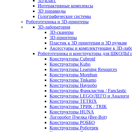
3D-класс
Интерактивные комплексы
3D пирамиды
Голографические системы
Робототехника и 3D-принтеры
3D-лаборатория
3D-сканеры
3D-принтеры
Пластик к 3D принтерам и 3D ручкам
Аксессуары и комплектующие к 3D-лаб
Робототехника и конструкторы для ШКОЛ
Конструкторы Cubroid
Конструкторы Kubo
Конструкторы Learning Resources
Конструкторы Morphun
Конструкторы Tinkamo
Конструкторы Науробо
Конструкторы Фанкластик / Fanclastic
Конструкторы LEGO/ЛЕГО и Аналоги
Конструкторы TETRIX
Конструкторы ТРИК / TRIK
Конструкторы HUNA
Логоробот Пчелка (Bee-Bot)
Конструкторы РОББО
Конструкторы Роботрек