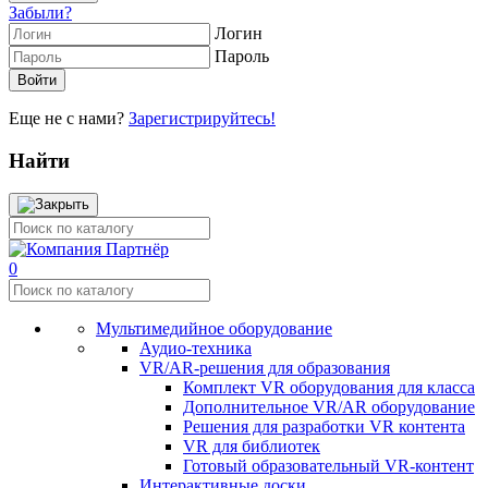
Забыли?
Логин
Пароль
Еще не с нами?
Зарегистрируйтесь!
Найти
0
Мультимедийное оборудование
Аудио-техника
VR/AR-решения для образования
Комплект VR оборудования для класса
Дополнительное VR/AR оборудование
Решения для разработки VR контента
VR для библиотек
Готовый образовательный VR-контент
Интерактивные доски