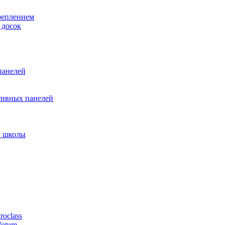
реплением
 досок
панелей
тивных панелей
и школы
oclass
Votum