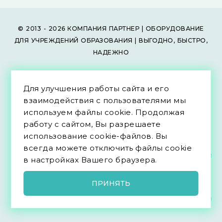
© 2013 - 2026 КОМПАНИЯ ПАРТНЕР | ОБОРУДОВАНИЕ
ДЛЯ УЧРЕЖДЕНИЙ ОБРАЗОВАНИЯ | ВЫГОДНО, БЫСТРО,
НАДЕЖНО
Информация о товаре и цены на сайте не являются
Для улучшения работы сайта и его
публичной офертой (ст. 437 ГК РФ) и действуют только
взаимодействия с пользователями мы
после подтверждения сотрудниками компании и
используем файлы cookie. Продолжая
отправки счёта с подписью и печатью.
работу с сайтом, Вы разрешаете
Все материалы носят ознакомительный характер.
использование cookie-файлов. Вы
всегда можете отключить файлы cookie
в настройках Вашего браузера.
ПРИНЯТЬ