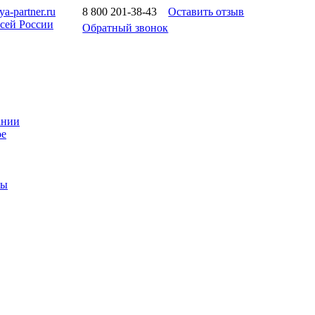
a-partner.ru
8 800 201-38-43
Оставить отзыв
всей России
Обратный звонок
ании
ое
ты