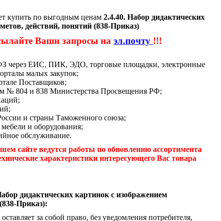
ет купить по выгодным ценам
2.4.40. Набор дидактических
метов, действий, понятий (838-Приказ)
сылайте Ваши запросы на
эл.почту
!!!
-ФЗ через ЕИС, ПИК, ЭДО, торговые площадки, электронные
орталы малых закупок;
ртале Поставщиков;
м № 804 и 838 Министерства Просвещения РФ;
каций;
ий;
России и страны Таможенного союза;
 мебели и оборудования;
ийное обслуживание.
шем сайте ведутся работы по обновлению ассортимента
ехнические характеристики интересующего Вас товара
 Набор дидактических картинок с изображением
(838-Приказ):
оставляет за собой право, без уведомления потребителя,