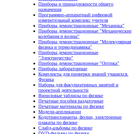
Приборы и принадлежности общего
назначения
Программно-аппаратный цифровой
измерительный комплекс учителя
Приборы демонстрационные "Механика"
Приборы демонстрационные "Механические
колебания и волны"
Приборы демонстрационные "Молекулярная
физика и термодинамика"
Приборы демонстрационные
"Электричество"
Приборы демонстрационные "Оптика"
Приборы лабораторные
Комплекты для проверки знаний учащихся.
Физика
Наборы для факультативных занятий и
проектной деятельности
Виниловые таблицы по физике
Печатные пособия раздаточные
Печатные материалы по физике
Модели-аппликации
Кодотранспаранты, фолии, электронные
плакаты по физике
Слайд-альбомы по физике
DVD-фильмы по физике