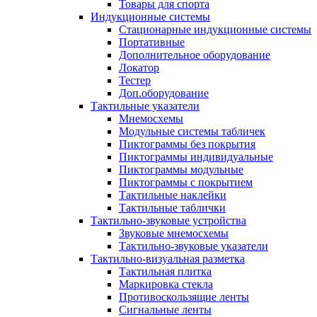
Товары для спорта
Индукционные системы
Стационарные индукционные системы
Портативные
Дополнительное оборудование
Локатор
Тестер
Доп.оборудование
Тактильные указатели
Мнемосхемы
Модульные системы табличек
Пиктограммы без покрытия
Пиктограммы индивидуальные
Пиктограммы модульные
Пиктограммы с покрытием
Тактильные наклейки
Тактильные таблички
Тактильно-звуковые устройства
Звуковые мнемосхемы
Тактильно-звуковые указатели
Тактильно-визуальная разметка
Тактильная плитка
Маркировка стекла
Противоскользящие ленты
Сигнальные ленты