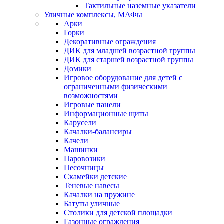
Тактильные наземные указатели
Уличные комплексы, МАФы
Арки
Горки
Декоративные ограждения
ДИК для младшей возрастной группы
ДИК для старшей возрастной группы
Домики
Игровое оборудование для детей с
ограниченными физическими
возможностями
Игровые панели
Информационные щиты
Карусели
Качалки-балансиры
Качели
Машинки
Паровозики
Песочницы
Скамейки детские
Теневые навесы
Качалки на пружине
Батуты уличные
Столики для детской площадки
Газонные ограждения