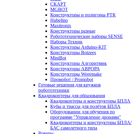
СКАРТ
MGBOT
Конструкторы и полигоны РТК
Hubelino
Maxitronix
Конструкторы разные
Робототехнические наборы SENSE
Наборы Техник
Конструкторы Arduino-KIT
Конструкторы Botzees
MiniBot
Конструкторы Алгоритмик
Конструкторы АВРОРА
Конструкторы Weeemake
Промобот / Promobot
Готовые решения для кружков
робототехники
Квадрокоптеры для образования
Квадрокоптеры и конструкторы БПЛА
Кубы и трассы для полётов БПЛА
Оборудовании для обучения по
программе "Управление дронами"
Квадрокоптеры и конструкторы БПЛА/
БАС самолетного типа
Роверы