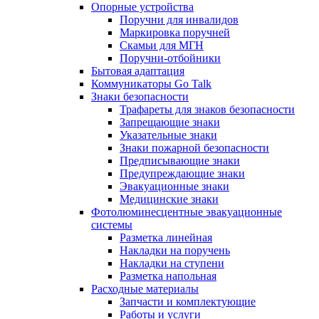
Опорные устройства
Поручни для инвалидов
Маркировка поручней
Скамьи для МГН
Поручни-отбойники
Бытовая адаптация
Коммуникаторы Go Talk
Знаки безопасности
Трафареты для знаков безопасности
Запрещающие знаки
Указательные знаки
Знаки пожарной безопасности
Предписывающие знаки
Предупреждающие знаки
Эвакуационные знаки
Медицинские знаки
Фотолюминесцентные эвакуационные
системы
Разметка линейная
Накладки на поручень
Накладки на ступени
Разметка напольная
Расходные материалы
Запчасти и комплектующие
Работы и услуги