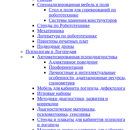
Специализированная мебель и поля
Стол и поля для соревнований по
робототехнике
Системы хранения конструкторов
Стенды по Робототехнике
Мехатроника
Литература по робототехнике
Принтеры печатных плат
Подводные дроны
Психологам и Логопедам
Автоматизированная психодиагностика
Аддиктивное поведение
Профориентация
Личностные и интеллектуальные
особенности, адаптационные ресурсы,
социометрия
Мебель для кабинета логопеда, дефектолога
Игровые наборы
Методики диагностики, развития и
коррекции
Диагностические материалы,
психомоторика, сенсорика
Стенды и плакаты для кабинетов психолога
и логопеда
Магнитные доски и карточки для кабинета