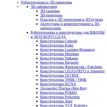
Робототехника и 3D-принтеры
3D-лаборатория
3D-сканеры
3D-принтеры
Пластик к 3D принтерам и 3D ручкам
Аксессуары и комплектующие к 3D-
лаборатории
Робототехника и конструкторы для ШКОЛЫ
и ДЕТСКОГО САДА
Конструкторы Cubroid
Конструкторы Kubo
Конструкторы Learning Resources
Конструкторы Morphun
Конструкторы Tinkamo
Конструкторы Науробо
Конструкторы Фанкластик / Fanclastic
Конструкторы LEGO/ЛЕГО и Аналоги
Конструкторы TETRIX
Конструкторы ТРИК / TRIK
Конструкторы HUNA
Логоробот Пчелка (Bee-Bot)
Конструкторы РОББО
Конструкторы Роботрек
Конструкторы Ларт
Конструкторы VEX Robotics