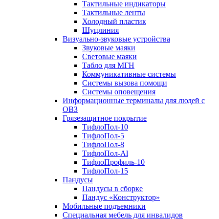
Тактильные индикаторы
Тактильные ленты
Холодный пластик
Шуцлиния
Визуально-звуковые устройства
Звуковые маяки
Световые маяки
Табло для МГН
Коммуникативные системы
Системы вызова помощи
Системы оповещения
Информационные терминалы для людей с
ОВЗ
Грязезащитное покрытие
ТифлоПол-10
ТифлоПол-5
ТифлоПол-8
ТифлоПол-Al
ТифлоПрофиль-10
ТифлоПол-15
Пандусы
Пандусы в сборке
Пандус «Конструктор»
Мобильные подъемники
Специальная мебель для инвалидов