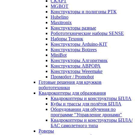
СКАРТ
MGBOT
Конструкторы и полигоны РТК
Hubelino
Maxitronix
Конструкторы разные
Робототехнические наборы SENSE
Наборы Техник
Конструкторы Arduino-KIT
Конструкторы Botzees
MiniBot
Конструкторы Алгоритмик
Конструкторы АВРОРА
Конструкторы Weeemake
Промобот / Promobot
Готовые решения для кружков
робототехники
Квадрокоптеры для образования
Квадрокоптеры и конструкторы БПЛА
Кубы и трассы для полётов БПЛА
Оборудовании для обучения по
программе "Управление дронами"
Квадрокоптеры и конструкторы БПЛА/
БАС самолетного типа
Роверы