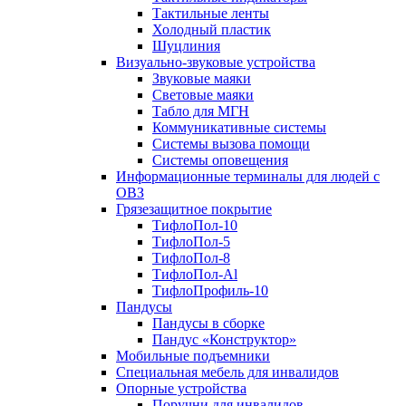
Тактильные ленты
Холодный пластик
Шуцлиния
Визуально-звуковые устройства
Звуковые маяки
Световые маяки
Табло для МГН
Коммуникативные системы
Системы вызова помощи
Системы оповещения
Информационные терминалы для людей с
ОВЗ
Грязезащитное покрытие
ТифлоПол-10
ТифлоПол-5
ТифлоПол-8
ТифлоПол-Al
ТифлоПрофиль-10
Пандусы
Пандусы в сборке
Пандус «Конструктор»
Мобильные подъемники
Специальная мебель для инвалидов
Опорные устройства
Поручни для инвалидов