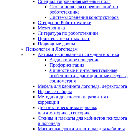
Специализированная мебель и поля
Стол и поля для соревнований по
робототехнике
Системы хранения конструкторов
Стенды по Робототехнике
Мехатроника
Литература по робототехнике
Принтеры печатных плат
Подводные дроны
Психологам и Логопедам
Автоматизированная психодиагностика
Аддиктивное поведение
Профориентация
Личностные и интеллектуальные
особенности, адаптационные ресурсы,
социометрия
Мебель для кабинета логопеда, дефектолога
Игровые наборы
Методики диагностики, развития и
коррекции
Диагностические материалы,
психомоторика, сенсорика
Стенды и плакаты для кабинетов психолога
и логопеда
Магнитные доски и карточки для кабинета