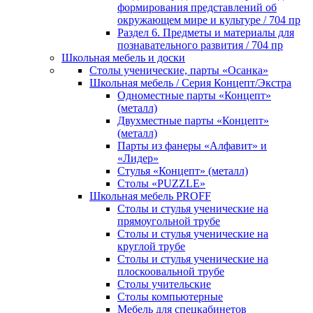
формирования представлений об
окружающем мире и культуре / 704 пр
Раздел 6. Предметы и материалы для
познавательного развития / 704 пр
Школьная мебель и доски
Столы ученические, парты «Осанка»
Школьная мебель / Серия Концепт/Экстра
Одноместные парты «Концепт»
(металл)
Двухместные парты «Концепт»
(металл)
Парты из фанеры «Алфавит» и
«Лидер»
Стулья «Концепт» (металл)
Столы «PUZZLE»
Школьная мебель PROFF
Столы и стулья ученические на
прямоугольной трубе
Столы и стулья ученические на
круглой трубе
Столы и стулья ученические на
плоскоовальной трубе
Столы учительские
Столы компьютерные
Мебель для спецкабинетов