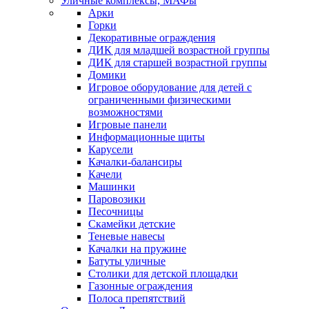
Уличные комплексы, МАФы
Арки
Горки
Декоративные ограждения
ДИК для младшей возрастной группы
ДИК для старшей возрастной группы
Домики
Игровое оборудование для детей с
ограниченными физическими
возможностями
Игровые панели
Информационные щиты
Карусели
Качалки-балансиры
Качели
Машинки
Паровозики
Песочницы
Скамейки детские
Теневые навесы
Качалки на пружине
Батуты уличные
Столики для детской площадки
Газонные ограждения
Полоса препятствий