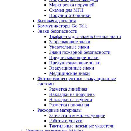
Маркировка поручней
Скамьи для МГН
Поручни-отбойники
Бытовая адаптация
Коммуникаторы Go Talk
Знаки безопасности
Трафареты для знаков безопасности
Запрещающие знаки
Указательные знаки
Знаки пожарной безопасности
Предписывающие знаки
Предупреждающие знаки
Эвакуационные знаки
Медицинские знаки
Фотолюминесцентные эвакуационные
системы
Разметка линейная
Накладки на поручень
Накладки на ступени
Разметка напольная
Расходные материалы
Запчасти и комплектующие
Работы и услуги
Тактильные наземные указатели