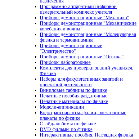
назначения
Программно-аппаратный цифровой
измерительный комплекс учителя
Приборы демонстрационные "Механика"
Приборы демонстрационные "Механические
колебания и волны"
Приборы демонстрационные "Молекулярная
физика и термодинамика"
Приборы демонстрационные
"Электричество"
Приборы демонстрационные "Оптика"
Приборы лабораторные
Комплекты для проверки знаний учащихся.
Физика
Наборы для факультативных занятий и
проектной деятельности
Виниловые таблицы по физике
Печатные пособия раздаточные
Печатные материалы по физике
Модели-аппликации
Кодотранспаранты, фолии, электронные
плакаты по физике
Слайд-альбомы по физике
DVD-фильмы по физике
Интерактивные пособия. Наглядная физика