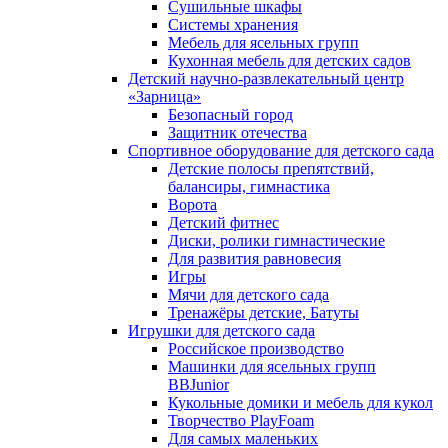
Сушильные шкафы
Системы хранения
Мебель для ясельных групп
Кухонная мебель для детских садов
Детский научно-развлекательный центр
«Зарница»
Безопасный город
Защитник отечества
Спортивное оборудование для детского сада
Детские полосы препятствий,
балансиры, гимнастика
Ворота
Детский фитнес
Диски, ролики гимнастические
Для развития равновесия
Игры
Мячи для детского сада
Тренажёры детские, Батуты
Игрушки для детского сада
Российское производство
Машинки для ясельных групп
BBJunior
Кукольные домики и мебель для кукол
Творчество PlayFoam
Для самых маленьких