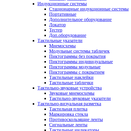
Индукционные системы
Стационарные индукционные системы
Портативные
Дополнительное оборудование
Локатор
Тестер
Доп.оборудование
Тактильные указатели
Мнемосхемы
Модульные системы табличек
Пиктограммы без покрытия
Пиктограммы индивидуальные
Пиктограммы модульные
Пиктограммы с покрытием
Тактильные наклейки
Тактильные таблички
Тактильно-звуковые устройства
Звуковые мнемосхемы
Тактильно-звуковые указатели
Тактильно-визуальная разметка
Тактильная плитка
Маркировка стекла
Противоскользящие ленты
Сигнальные ленты
Тактильные индикаторы