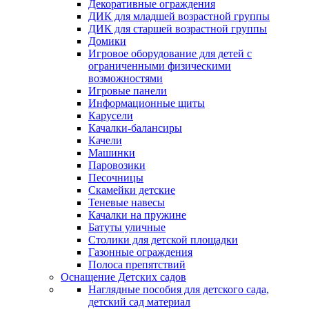
Декоративные ограждения
ДИК для младшей возрастной группы
ДИК для старшей возрастной группы
Домики
Игровое оборудование для детей с
ограниченными физическими
возможностями
Игровые панели
Информационные щиты
Карусели
Качалки-балансиры
Качели
Машинки
Паровозики
Песочницы
Скамейки детские
Теневые навесы
Качалки на пружине
Батуты уличные
Столики для детской площадки
Газонные ограждения
Полоса препятствий
Оснащение Детских садов
Наглядные пособия для детского сада,
детский сад материал