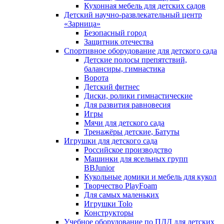
Кухонная мебель для детских садов
Детский научно-развлекательный центр
«Зарница»
Безопасный город
Защитник отечества
Спортивное оборудование для детского сада
Детские полосы препятствий,
балансиры, гимнастика
Ворота
Детский фитнес
Диски, ролики гимнастические
Для развития равновесия
Игры
Мячи для детского сада
Тренажёры детские, Батуты
Игрушки для детского сада
Российское производство
Машинки для ясельных групп
BBJunior
Кукольные домики и мебель для кукол
Творчество PlayFoam
Для самых маленьких
Игрушки Tolo
Конструкторы
Учебное оборудование по ПДД для детских