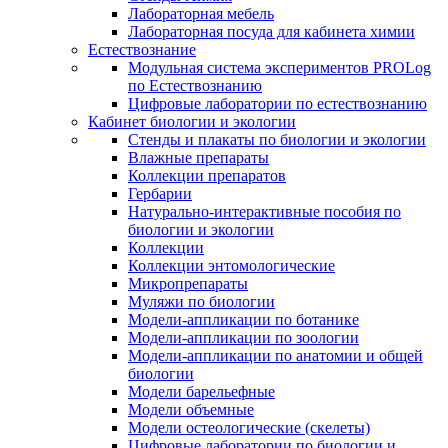
Лабораторная мебель
Лабораторная посуда для кабинета химии
Естествознание
Модульная система экспериментов PROLog
по Естествознанию
Цифровые лаборатории по естествознанию
Кабинет биологии и экологии
Стенды и плакаты по биологии и экологии
Влажные препараты
Коллекции препаратов
Гербарии
Натурально-интерактивные пособия по
биологии и экологии
Коллекции
Коллекции энтомологические
Микропрепараты
Муляжи по биологии
Модели-аппликации по ботанике
Модели-аппликации по зоологии
Модели-аппликации по анатомии и общей
биологии
Модели барельефные
Модели объемные
Модели остеологические (скелеты)
Цифровые лаборатории по биологии и