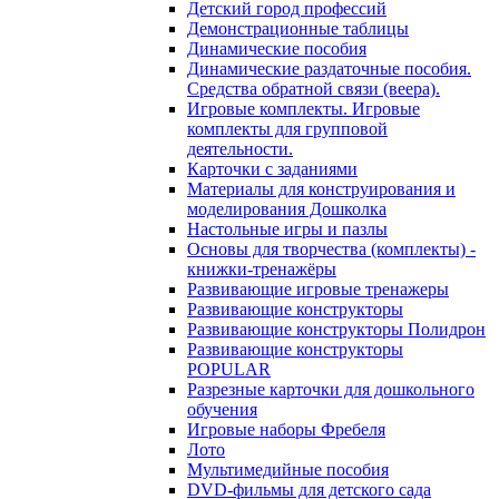
Детский город профессий
Демонстрационные таблицы
Динамические пособия
Динамические раздаточные пособия.
Средства обратной связи (веера).
Игровые комплекты. Игровые
комплекты для групповой
деятельности.
Карточки с заданиями
Материалы для конструирования и
моделирования Дошколка
Настольные игры и пазлы
Основы для творчества (комплекты) -
книжки-тренажёры
Развивающие игровые тренажеры
Развивающие конструкторы
Развивающие конструкторы Полидрон
Развивающие конструкторы
POPULAR
Разрезные карточки для дошкольного
обучения
Игровые наборы Фребеля
Лото
Мультимедийные пособия
DVD-фильмы для детского сада