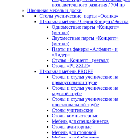
познавательного развития / 704 пр
Школьная мебель и доски
Столы ученические, парты «Осанка»
Школьная мебель / Серия Концепт/Экстра
Одноместные парты «Концепт»
(металл)
Двухместные парты «Концепт»
(металл)
Парты из фанеры «Алфавит» и
«Лидер»
Стулья «Концепт» (металл)
Столы «PUZZLE»
Школьная мебель PROFF
Столы и стулья ученические на
прямоугольной трубе
Столы и стулья ученические на
круглой трубе
Столы и стулья ученические на
плоскоовальной трубе
Столы учительские
Столы компьютерные
Мебель для спецкабинетов
Столы аудиторные
Мебель для столовой
Мебель для библиотек