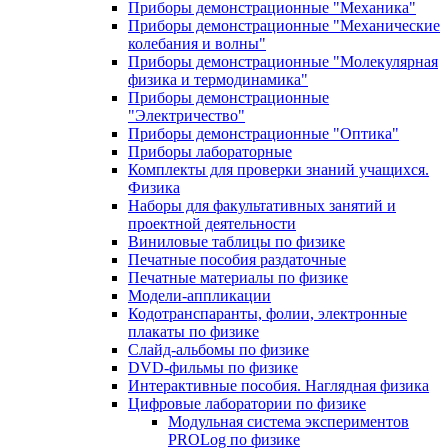
Приборы демонстрационные "Механика"
Приборы демонстрационные "Механические
колебания и волны"
Приборы демонстрационные "Молекулярная
физика и термодинамика"
Приборы демонстрационные
"Электричество"
Приборы демонстрационные "Оптика"
Приборы лабораторные
Комплекты для проверки знаний учащихся.
Физика
Наборы для факультативных занятий и
проектной деятельности
Виниловые таблицы по физике
Печатные пособия раздаточные
Печатные материалы по физике
Модели-аппликации
Кодотранспаранты, фолии, электронные
плакаты по физике
Слайд-альбомы по физике
DVD-фильмы по физике
Интерактивные пособия. Наглядная физика
Цифровые лаборатории по физике
Модульная система экспериментов
PROLog по физике