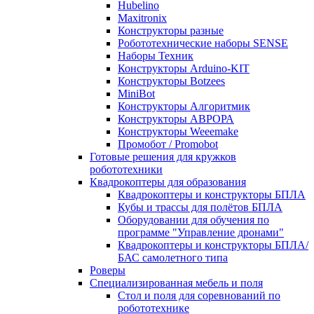
Hubelino
Maxitronix
Конструкторы разные
Робототехнические наборы SENSE
Наборы Техник
Конструкторы Arduino-KIT
Конструкторы Botzees
MiniBot
Конструкторы Алгоритмик
Конструкторы АВРОРА
Конструкторы Weeemake
Промобот / Promobot
Готовые решения для кружков
робототехники
Квадрокоптеры для образования
Квадрокоптеры и конструкторы БПЛА
Кубы и трассы для полётов БПЛА
Оборудовании для обучения по
программе "Управление дронами"
Квадрокоптеры и конструкторы БПЛА/
БАС самолетного типа
Роверы
Специализированная мебель и поля
Стол и поля для соревнований по
робототехнике