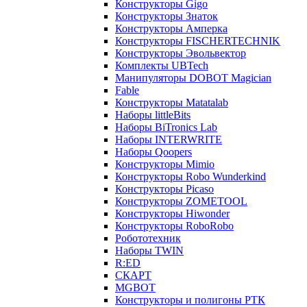
Конструкторы Gigo
Конструкторы Знаток
Конструкторы Амперка
Конструкторы FISCHERTECHNIK
Конструкторы Эвольвектор
Комплекты UBTech
Манипуляторы DOBOT Magician
Fable
Конструкторы Matatalab
Наборы littleBits
Наборы BiTronics Lab
Наборы INTERWRITE
Наборы Qoopers
Конструкторы Mimio
Конструкторы Robo Wunderkind
Конструкторы Picaso
Конструкторы ZOMETOOL
Конструкторы Hiwonder
Конструкторы RoboRobo
Робототехник
Наборы TWIN
R:ED
СКАРТ
MGBOT
Конструкторы и полигоны РТК