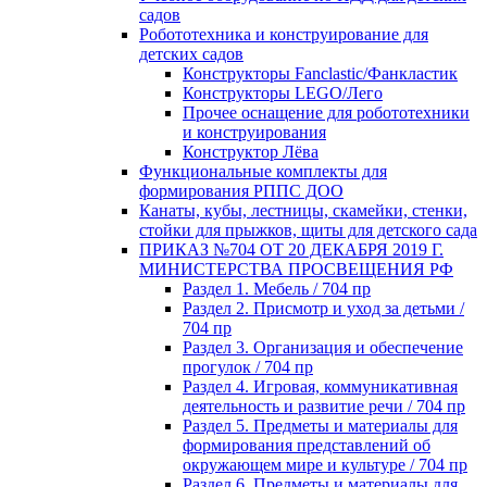
садов
Робототехника и конструирование для
детских садов
Конструкторы Fanclastic/Фанкластик
Конструкторы LEGO/Лего
Прочее оснащение для робототехники
и конструирования
Конструктор Лёва
Функциональные комплекты для
формирования РППС ДОО
Канаты, кубы, лестницы, скамейки, стенки,
стойки для прыжков, щиты для детского сада
ПРИКАЗ №704 ОТ 20 ДЕКАБРЯ 2019 Г.
МИНИСТЕРСТВА ПРОСВЕЩЕНИЯ РФ
Раздел 1. Мебель / 704 пр
Раздел 2. Присмотр и уход за детьми /
704 пр
Раздел 3. Организация и обеспечение
прогулок / 704 пр
Раздел 4. Игровая, коммуникативная
деятельность и развитие речи / 704 пр
Раздел 5. Предметы и материалы для
формирования представлений об
окружающем мире и культуре / 704 пр
Раздел 6. Предметы и материалы для