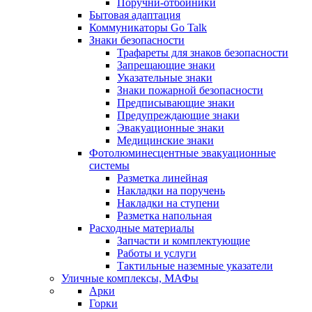
Поручни-отбойники
Бытовая адаптация
Коммуникаторы Go Talk
Знаки безопасности
Трафареты для знаков безопасности
Запрещающие знаки
Указательные знаки
Знаки пожарной безопасности
Предписывающие знаки
Предупреждающие знаки
Эвакуационные знаки
Медицинские знаки
Фотолюминесцентные эвакуационные
системы
Разметка линейная
Накладки на поручень
Накладки на ступени
Разметка напольная
Расходные материалы
Запчасти и комплектующие
Работы и услуги
Тактильные наземные указатели
Уличные комплексы, МАФы
Арки
Горки