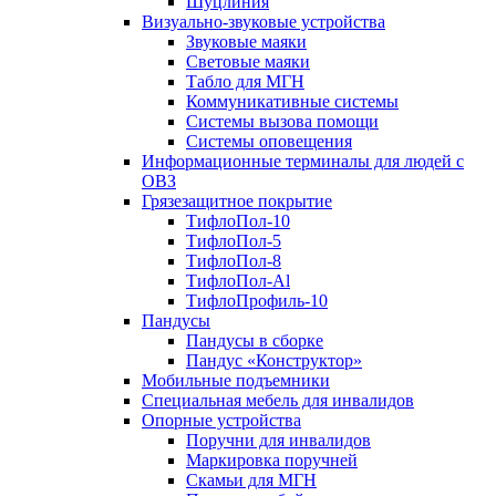
Шуцлиния
Визуально-звуковые устройства
Звуковые маяки
Световые маяки
Табло для МГН
Коммуникативные системы
Системы вызова помощи
Системы оповещения
Информационные терминалы для людей с
ОВЗ
Грязезащитное покрытие
ТифлоПол-10
ТифлоПол-5
ТифлоПол-8
ТифлоПол-Al
ТифлоПрофиль-10
Пандусы
Пандусы в сборке
Пандус «Конструктор»
Мобильные подъемники
Специальная мебель для инвалидов
Опорные устройства
Поручни для инвалидов
Маркировка поручней
Скамьи для МГН