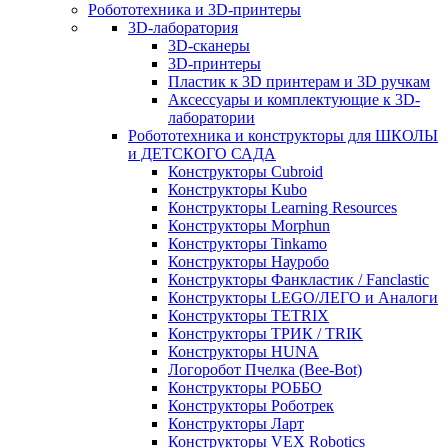
Робототехника и 3D-принтеры
3D-лаборатория
3D-сканеры
3D-принтеры
Пластик к 3D принтерам и 3D ручкам
Аксессуары и комплектующие к 3D-
лаборатории
Робототехника и конструкторы для ШКОЛЫ
и ДЕТСКОГО САДА
Конструкторы Cubroid
Конструкторы Kubo
Конструкторы Learning Resources
Конструкторы Morphun
Конструкторы Tinkamo
Конструкторы Науробо
Конструкторы Фанкластик / Fanclastic
Конструкторы LEGO/ЛЕГО и Аналоги
Конструкторы TETRIX
Конструкторы ТРИК / TRIK
Конструкторы HUNA
Логоробот Пчелка (Bee-Bot)
Конструкторы РОББО
Конструкторы Роботрек
Конструкторы Ларт
Конструкторы VEX Robotics