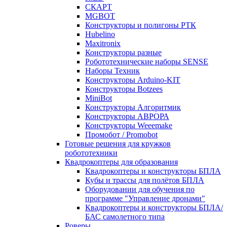
СКАРТ
MGBOT
Конструкторы и полигоны РТК
Hubelino
Maxitronix
Конструкторы разные
Робототехнические наборы SENSE
Наборы Техник
Конструкторы Arduino-KIT
Конструкторы Botzees
MiniBot
Конструкторы Алгоритмик
Конструкторы АВРОРА
Конструкторы Weeemake
Промобот / Promobot
Готовые решения для кружков
робототехники
Квадрокоптеры для образования
Квадрокоптеры и конструкторы БПЛА
Кубы и трассы для полётов БПЛА
Оборудовании для обучения по
программе "Управление дронами"
Квадрокоптеры и конструкторы БПЛА/
БАС самолетного типа
Роверы