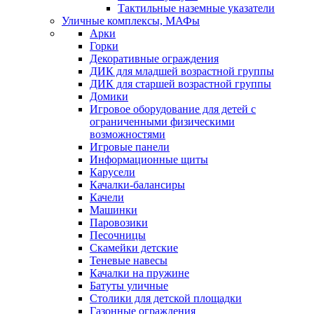
Тактильные наземные указатели
Уличные комплексы, МАФы
Арки
Горки
Декоративные ограждения
ДИК для младшей возрастной группы
ДИК для старшей возрастной группы
Домики
Игровое оборудование для детей с
ограниченными физическими
возможностями
Игровые панели
Информационные щиты
Карусели
Качалки-балансиры
Качели
Машинки
Паровозики
Песочницы
Скамейки детские
Теневые навесы
Качалки на пружине
Батуты уличные
Столики для детской площадки
Газонные ограждения