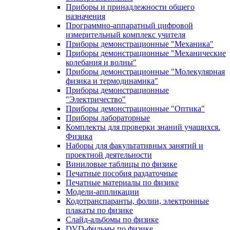
Приборы и принадлежности общего
назначения
Программно-аппаратный цифровой
измерительный комплекс учителя
Приборы демонстрационные "Механика"
Приборы демонстрационные "Механические
колебания и волны"
Приборы демонстрационные "Молекулярная
физика и термодинамика"
Приборы демонстрационные
"Электричество"
Приборы демонстрационные "Оптика"
Приборы лабораторные
Комплекты для проверки знаний учащихся.
Физика
Наборы для факультативных занятий и
проектной деятельности
Виниловые таблицы по физике
Печатные пособия раздаточные
Печатные материалы по физике
Модели-аппликации
Кодотранспаранты, фолии, электронные
плакаты по физике
Слайд-альбомы по физике
DVD-фильмы по физике