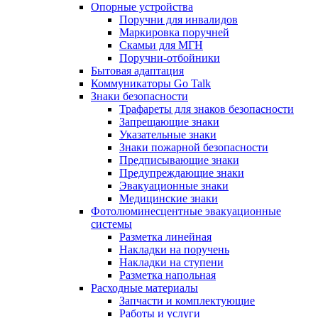
Опорные устройства
Поручни для инвалидов
Маркировка поручней
Скамьи для МГН
Поручни-отбойники
Бытовая адаптация
Коммуникаторы Go Talk
Знаки безопасности
Трафареты для знаков безопасности
Запрещающие знаки
Указательные знаки
Знаки пожарной безопасности
Предписывающие знаки
Предупреждающие знаки
Эвакуационные знаки
Медицинские знаки
Фотолюминесцентные эвакуационные
системы
Разметка линейная
Накладки на поручень
Накладки на ступени
Разметка напольная
Расходные материалы
Запчасти и комплектующие
Работы и услуги