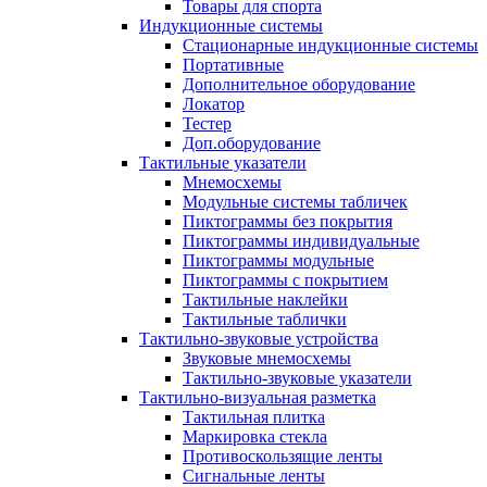
Товары для спорта
Индукционные системы
Стационарные индукционные системы
Портативные
Дополнительное оборудование
Локатор
Тестер
Доп.оборудование
Тактильные указатели
Мнемосхемы
Модульные системы табличек
Пиктограммы без покрытия
Пиктограммы индивидуальные
Пиктограммы модульные
Пиктограммы с покрытием
Тактильные наклейки
Тактильные таблички
Тактильно-звуковые устройства
Звуковые мнемосхемы
Тактильно-звуковые указатели
Тактильно-визуальная разметка
Тактильная плитка
Маркировка стекла
Противоскользящие ленты
Сигнальные ленты