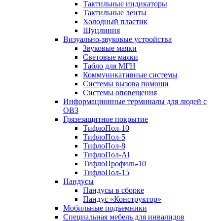
Тактильные индикаторы
Тактильные ленты
Холодный пластик
Шуцлиния
Визуально-звуковые устройства
Звуковые маяки
Световые маяки
Табло для МГН
Коммуникативные системы
Системы вызова помощи
Системы оповещения
Информационные терминалы для людей с
ОВЗ
Грязезащитное покрытие
ТифлоПол-10
ТифлоПол-5
ТифлоПол-8
ТифлоПол-Al
ТифлоПрофиль-10
ТифлоПол-15
Пандусы
Пандусы в сборке
Пандус «Конструктор»
Мобильные подъемники
Специальная мебель для инвалидов