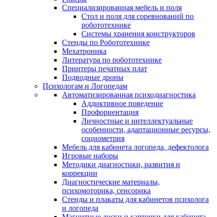
Специализированная мебель и поля
Стол и поля для соревнований по
робототехнике
Системы хранения конструкторов
Стенды по Робототехнике
Мехатроника
Литература по робототехнике
Принтеры печатных плат
Подводные дроны
Психологам и Логопедам
Автоматизированная психодиагностика
Аддиктивное поведение
Профориентация
Личностные и интеллектуальные
особенности, адаптационные ресурсы,
социометрия
Мебель для кабинета логопеда, дефектолога
Игровые наборы
Методики диагностики, развития и
коррекции
Диагностические материалы,
психомоторика, сенсорика
Стенды и плакаты для кабинетов психолога
и логопеда
Магнитные доски и карточки для кабинета