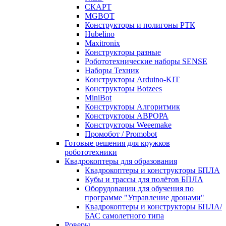
СКАРТ
MGBOT
Конструкторы и полигоны РТК
Hubelino
Maxitronix
Конструкторы разные
Робототехнические наборы SENSE
Наборы Техник
Конструкторы Arduino-KIT
Конструкторы Botzees
MiniBot
Конструкторы Алгоритмик
Конструкторы АВРОРА
Конструкторы Weeemake
Промобот / Promobot
Готовые решения для кружков
робототехники
Квадрокоптеры для образования
Квадрокоптеры и конструкторы БПЛА
Кубы и трассы для полётов БПЛА
Оборудовании для обучения по
программе "Управление дронами"
Квадрокоптеры и конструкторы БПЛА/
БАС самолетного типа
Роверы