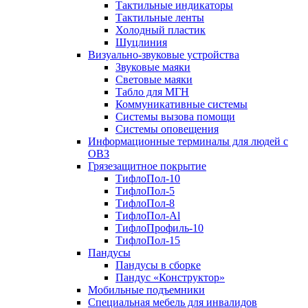
Тактильные индикаторы
Тактильные ленты
Холодный пластик
Шуцлиния
Визуально-звуковые устройства
Звуковые маяки
Световые маяки
Табло для МГН
Коммуникативные системы
Системы вызова помощи
Системы оповещения
Информационные терминалы для людей с
ОВЗ
Грязезащитное покрытие
ТифлоПол-10
ТифлоПол-5
ТифлоПол-8
ТифлоПол-Al
ТифлоПрофиль-10
ТифлоПол-15
Пандусы
Пандусы в сборке
Пандус «Конструктор»
Мобильные подъемники
Специальная мебель для инвалидов