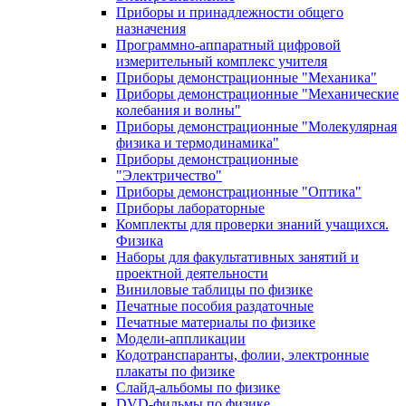
Приборы и принадлежности общего
назначения
Программно-аппаратный цифровой
измерительный комплекс учителя
Приборы демонстрационные "Механика"
Приборы демонстрационные "Механические
колебания и волны"
Приборы демонстрационные "Молекулярная
физика и термодинамика"
Приборы демонстрационные
"Электричество"
Приборы демонстрационные "Оптика"
Приборы лабораторные
Комплекты для проверки знаний учащихся.
Физика
Наборы для факультативных занятий и
проектной деятельности
Виниловые таблицы по физике
Печатные пособия раздаточные
Печатные материалы по физике
Модели-аппликации
Кодотранспаранты, фолии, электронные
плакаты по физике
Слайд-альбомы по физике
DVD-фильмы по физике