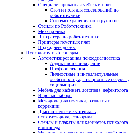
Специализированная мебель и поля
Стол и поля для соревнований по
робототехнике
Системы хранения конструкторов
Стенды по Робототехнике
Мехатроника
Литература по робототехнике
Принтеры печатных плат
Подводные дроны
Психологам и Логопедам
Автоматизированная психодиагностика
Аддиктивное поведение
Профориентация
Личностные и интеллектуальные
особенности, адаптационные ресурсы,
социометрия
Мебель для кабинета логопеда, дефектолога
Игровые наборы
Методики диагностики, развития и
коррекции
Диагностические материалы,
психомоторика, сенсорика
Стенды и плакаты для кабинетов психолога
и логопеда
Магнитные доски и карточки для кабинета