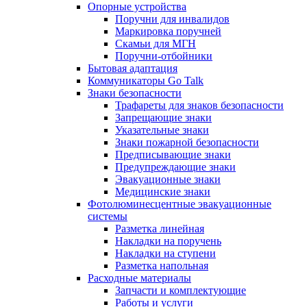
Опорные устройства
Поручни для инвалидов
Маркировка поручней
Скамьи для МГН
Поручни-отбойники
Бытовая адаптация
Коммуникаторы Go Talk
Знаки безопасности
Трафареты для знаков безопасности
Запрещающие знаки
Указательные знаки
Знаки пожарной безопасности
Предписывающие знаки
Предупреждающие знаки
Эвакуационные знаки
Медицинские знаки
Фотолюминесцентные эвакуационные
системы
Разметка линейная
Накладки на поручень
Накладки на ступени
Разметка напольная
Расходные материалы
Запчасти и комплектующие
Работы и услуги