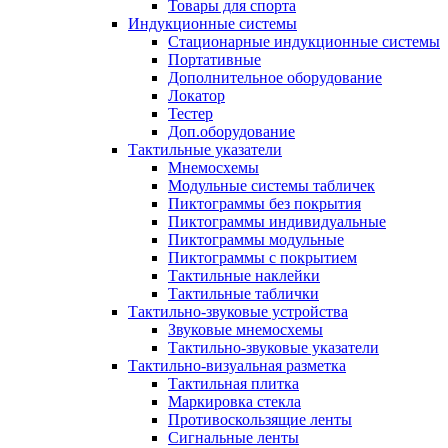
Товары для спорта
Индукционные системы
Стационарные индукционные системы
Портативные
Дополнительное оборудование
Локатор
Тестер
Доп.оборудование
Тактильные указатели
Мнемосхемы
Модульные системы табличек
Пиктограммы без покрытия
Пиктограммы индивидуальные
Пиктограммы модульные
Пиктограммы с покрытием
Тактильные наклейки
Тактильные таблички
Тактильно-звуковые устройства
Звуковые мнемосхемы
Тактильно-звуковые указатели
Тактильно-визуальная разметка
Тактильная плитка
Маркировка стекла
Противоскользящие ленты
Сигнальные ленты