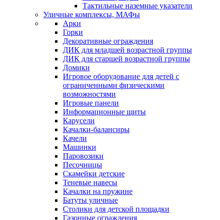
Тактильные наземные указатели
Уличные комплексы, МАФы
Арки
Горки
Декоративные ограждения
ДИК для младшей возрастной группы
ДИК для старшей возрастной группы
Домики
Игровое оборудование для детей с
ограниченными физическими
возможностями
Игровые панели
Информационные щиты
Карусели
Качалки-балансиры
Качели
Машинки
Паровозики
Песочницы
Скамейки детские
Теневые навесы
Качалки на пружине
Батуты уличные
Столики для детской площадки
Газонные ограждения