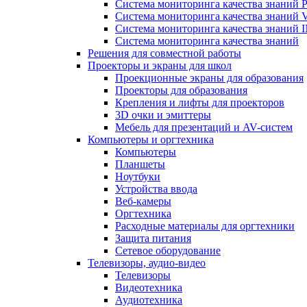
Система мониторинга качества знаний Pr
Система мониторинга качества знаний 
Система мониторинга качества знани
Система мониторинга качества знаний
Решения для совместной работы
Проекторы и экраны для школ
Проекционные экраны для образования
Проекторы для образования
Крепления и лифты для проекторов
3D очки и эмиттеры
Мебель для презентаций и AV-систем
Компьютеры и оргтехника
Компьютеры
Планшеты
Ноутбуки
Устройства ввода
Веб-камеры
Оргтехника
Расходные материалы для оргтехники
Защита питания
Сетевое оборудование
Телевизоры, аудио-видео
Телевизоры
Видеотехника
Аудиотехника