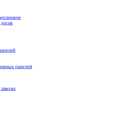
реплением
 досок
панелей
тивных панелей
и школы