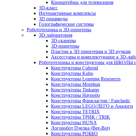
Кронштейны для телевизоров
3D-класс
Интерактивные комплексы
3D пирамиды
Голографические системы
Робототехника и 3D-принтеры
3D-лаборатория
3D-сканеры
3D-принтеры
Пластик к 3D принтерам и 3D ручкам
Аксессуары и комплектующие к 3D-лаб
Робототехника и конструкторы для ШКОЛ
Конструкторы Cubroid
Конструкторы Kubo
Конструкторы Learning Resources
Конструкторы Morphun
Конструкторы Tinkamo
Конструкторы Науробо
Конструкторы Фанкластик / Fanclastic
Конструкторы LEGO/ЛЕГО и Аналоги
Конструкторы TETRIX
Конструкторы ТРИК / TRIK
Конструкторы HUNA
Логоробот Пчелка (Bee-Bot)
Конструкторы РОББО