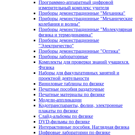
Программно-аппаратный цифровой
измерительный комплекс учителя
Приборы демонстрационные "Механика"
Приборы демонстрационные "Механические
колебания и волны"
Приборы демонстрационные "Молекулярная
физика и термодинамика"
Приборы демонстрационные
"Электричество"
Приборы демонстрационные "Оптика"
Приборы лабораторные
Комплекты для проверки знаний учащихся.
Физика
Наборы для факультативных занятий и
проектной деятельности
Виниловые таблицы по физике
Печатные пособия раздаточные
Печатные материалы по физике
Модели-аппликации
Кодотранспаранты, фолии, электронные
плакаты по физике
Слайд-альбомы по физике
DVD-фильмы по физике
Интерактивные пособия. Наглядная физика
Цифровые лаборатории по физике