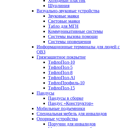
Холодный пластик
Шуцлиния
Визуально-звуковые устройства
Звуковые маяки
Световые маяки
Табло для МГН
Коммуникативные системы
Системы вызова помощи
Системы оповещения
Информационные терминалы для людей с
ОВЗ
Грязезащитное покрытие
ТифлоПол-10
ТифлоПол-5
ТифлоПол-8
ТифлоПол-Al
ТифлоПрофиль-10
ТифлоПол-15
Пандусы
Пандусы в сборке
Пандус «Конструктор»
Мобильные подъемники
Специальная мебель для инвалидов
Опорные устройства
Поручни для инвалидов