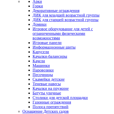
Арки
Горки
Декоративные ограждения
ДИК для младшей возрастной группы
ДИК для старшей возрастной группы
Домики
Игровое оборудование для детей с
ограниченными физическими
возможностями
Игровые панели
Информационные щиты
Карусели
Качалки-балансиры
Качели
Машинки
Паровозики
Песочницы
Скамейки детские
Теневые навесы
Качалки на пружине
Батуты уличные
Столики для детской площадки
Газонные ограждения
Полоса препятствий
Оснащение Детских садов