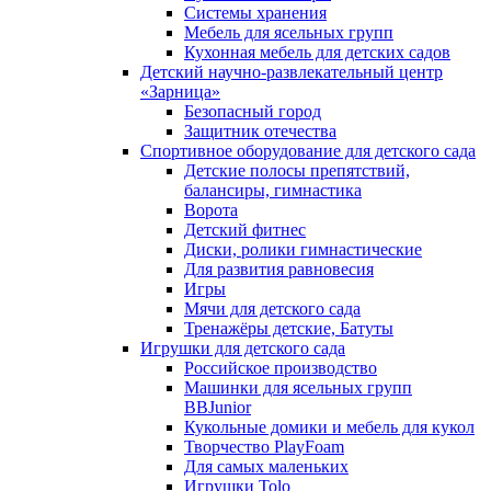
Системы хранения
Мебель для ясельных групп
Кухонная мебель для детских садов
Детский научно-развлекательный центр
«Зарница»
Безопасный город
Защитник отечества
Спортивное оборудование для детского сада
Детские полосы препятствий,
балансиры, гимнастика
Ворота
Детский фитнес
Диски, ролики гимнастические
Для развития равновесия
Игры
Мячи для детского сада
Тренажёры детские, Батуты
Игрушки для детского сада
Российское производство
Машинки для ясельных групп
BBJunior
Кукольные домики и мебель для кукол
Творчество PlayFoam
Для самых маленьких
Игрушки Tolo