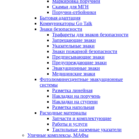
Маркировка поручней
Скамьи для МГН
Поручни-отбойники
Бытовая адаптация
Коммуникаторы Go Talk
Знаки безопасности
Трафареты для знаков безопасности
Запрещающие знаки
Указательные знаки
Знаки пожарной безопасности
Предписывающие знаки
Предупреждающие знаки
Эвакуационные знаки
Медицинские знаки
Фотолюминесцентные эвакуационные
системы
Разметка линейная
Накладки на поручень
Накладки на ступени
Разметка напольная
Расходные материалы
Запчасти и комплектующие
Работы и услуги
Тактильные наземные указатели
Уличные комплексы, МАФы