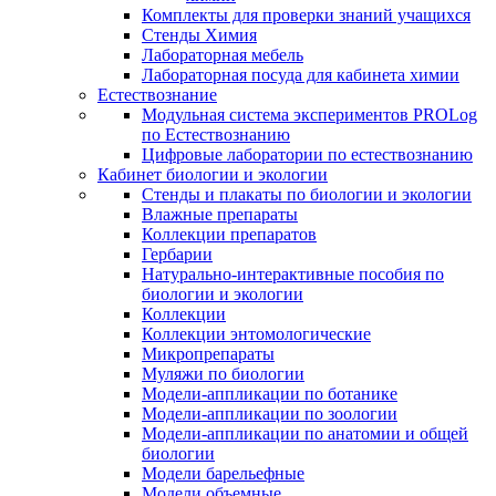
Комплекты для проверки знаний учащихся
Стенды Химия
Лабораторная мебель
Лабораторная посуда для кабинета химии
Естествознание
Модульная система экспериментов PROLog
по Естествознанию
Цифровые лаборатории по естествознанию
Кабинет биологии и экологии
Стенды и плакаты по биологии и экологии
Влажные препараты
Коллекции препаратов
Гербарии
Натурально-интерактивные пособия по
биологии и экологии
Коллекции
Коллекции энтомологические
Микропрепараты
Муляжи по биологии
Модели-аппликации по ботанике
Модели-аппликации по зоологии
Модели-аппликации по анатомии и общей
биологии
Модели барельефные
Модели объемные