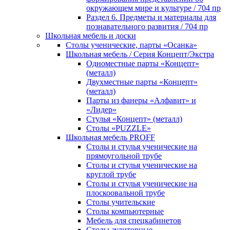
окружающем мире и культуре / 704 пр
Раздел 6. Предметы и материалы для
познавательного развития / 704 пр
Школьная мебель и доски
Столы ученические, парты «Осанка»
Школьная мебель / Серия Концепт/Экстра
Одноместные парты «Концепт»
(металл)
Двухместные парты «Концепт»
(металл)
Парты из фанеры «Алфавит» и
«Лидер»
Стулья «Концепт» (металл)
Столы «PUZZLE»
Школьная мебель PROFF
Столы и стулья ученические на
прямоугольной трубе
Столы и стулья ученические на
круглой трубе
Столы и стулья ученические на
плоскоовальной трубе
Столы учительские
Столы компьютерные
Мебель для спецкабинетов
Столы аудиторные