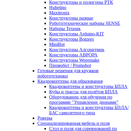
Конструкторы и полигоны РТК
Hubelino
Maxitronix
Конструкторы разные
Робототехнические наборы SENSE
Наборы Техник
Конструкторы Arduino-KIT
Конструкторы Botzees
MiniBot
Конструкторы Алгоритмик
Конструкторы АВРОРА
Конструкторы Weeemake
Промобот / Promobot
Готовые решения для кружков
робототехники
Квадрокоптеры для образования
Квадрокоптеры и конструкторы БПЛА
Кубы и трассы для полётов БПЛА
Оборудовании для обучения по
программе "Управление дронами"
Квадрокоптеры и конструкторы БПЛА/
БАС самолетного типа
Роверы
Специализированная мебель и поля
Стол и поля для соревнований по