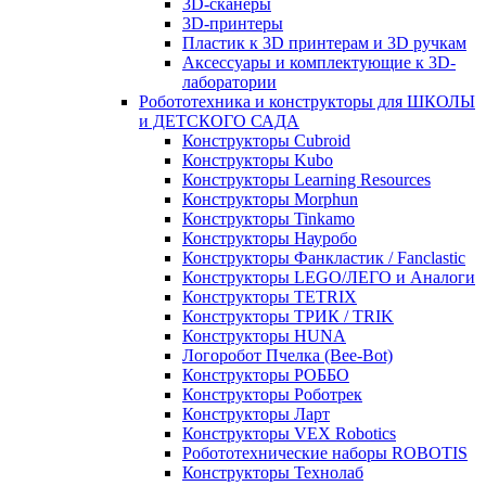
3D-сканеры
3D-принтеры
Пластик к 3D принтерам и 3D ручкам
Аксессуары и комплектующие к 3D-
лаборатории
Робототехника и конструкторы для ШКОЛЫ
и ДЕТСКОГО САДА
Конструкторы Cubroid
Конструкторы Kubo
Конструкторы Learning Resources
Конструкторы Morphun
Конструкторы Tinkamo
Конструкторы Науробо
Конструкторы Фанкластик / Fanclastic
Конструкторы LEGO/ЛЕГО и Аналоги
Конструкторы TETRIX
Конструкторы ТРИК / TRIK
Конструкторы HUNA
Логоробот Пчелка (Bee-Bot)
Конструкторы РОББО
Конструкторы Роботрек
Конструкторы Ларт
Конструкторы VEX Robotics
Робототехнические наборы ROBOTIS
Конструкторы Технолаб