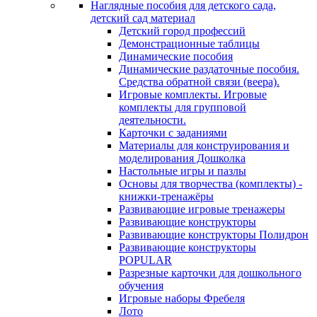
Наглядные пособия для детского сада,
детский сад материал
Детский город профессий
Демонстрационные таблицы
Динамические пособия
Динамические раздаточные пособия.
Средства обратной связи (веера).
Игровые комплекты. Игровые
комплекты для групповой
деятельности.
Карточки с заданиями
Материалы для конструирования и
моделирования Дошколка
Настольные игры и пазлы
Основы для творчества (комплекты) -
книжки-тренажёры
Развивающие игровые тренажеры
Развивающие конструкторы
Развивающие конструкторы Полидрон
Развивающие конструкторы
POPULAR
Разрезные карточки для дошкольного
обучения
Игровые наборы Фребеля
Лото