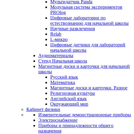
Мультидатчик Panda
Модульная система экспериментов
PROlog
Цифровые лаборатории по
естествознанию для начальной школы
Научные развлечения
Relab
L-микро
Цифровые датчики для лабораторий
начальной школы
Аудиоматериалы
Стенд Начальная школа
Магнитные доски и карточки для начальной
школы
Русский язык
Математика
Магнитные доски и карточки. Разное
Религиозная культура
Английский язык
Окружающий мир
Кабинет физики
Измерительные демонстрационные приборы
Электроснабжение
Приборы и принадлежности общего
назначения