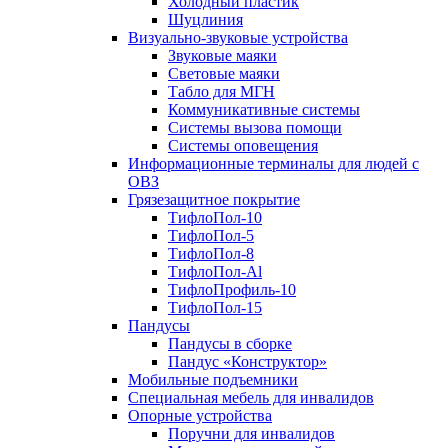
Холодный пластик
Шуцлиния
Визуально-звуковые устройства
Звуковые маяки
Световые маяки
Табло для МГН
Коммуникативные системы
Системы вызова помощи
Системы оповещения
Информационные терминалы для людей с
ОВЗ
Грязезащитное покрытие
ТифлоПол-10
ТифлоПол-5
ТифлоПол-8
ТифлоПол-Al
ТифлоПрофиль-10
ТифлоПол-15
Пандусы
Пандусы в сборке
Пандус «Конструктор»
Мобильные подъемники
Специальная мебель для инвалидов
Опорные устройства
Поручни для инвалидов