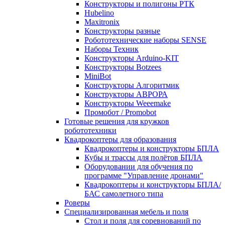
Конструкторы и полигоны РТК
Hubelino
Maxitronix
Конструкторы разные
Робототехнические наборы SENSE
Наборы Техник
Конструкторы Arduino-KIT
Конструкторы Botzees
MiniBot
Конструкторы Алгоритмик
Конструкторы АВРОРА
Конструкторы Weeemake
Промобот / Promobot
Готовые решения для кружков
робототехники
Квадрокоптеры для образования
Квадрокоптеры и конструкторы БПЛА
Кубы и трассы для полётов БПЛА
Оборудовании для обучения по
программе "Управление дронами"
Квадрокоптеры и конструкторы БПЛА/
БАС самолетного типа
Роверы
Специализированная мебель и поля
Стол и поля для соревнований по