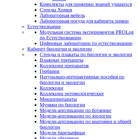
Комплекты для проверки знаний учащихся
Стенды Химия
Лабораторная мебель
Лабораторная посуда для кабинета химии
Естествознание
Модульная система экспериментов PROLog
по Естествознанию
Цифровые лаборатории по естествознанию
Кабинет биологии и экологии
Стенды и плакаты по биологии и экологии
Влажные препараты
Коллекции препаратов
Гербарии
Натурально-интерактивные пособия по
биологии и экологии
Коллекции
Коллекции энтомологические
Микропрепараты
Муляжи по биологии
Модели-аппликации по ботанике
Модели-аппликации по зоологии
Модели-аппликации по анатомии и общей
биологии
Модели барельефные
Модели объемные