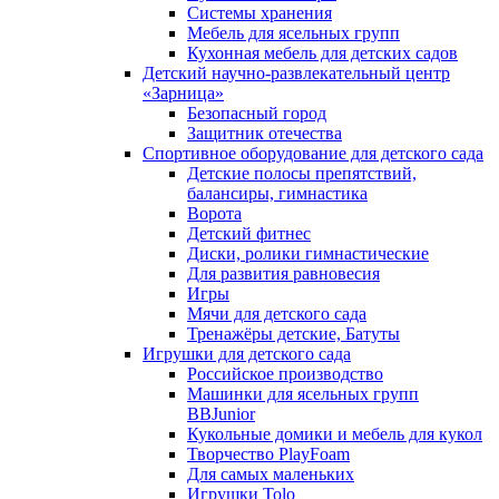
Системы хранения
Мебель для ясельных групп
Кухонная мебель для детских садов
Детский научно-развлекательный центр
«Зарница»
Безопасный город
Защитник отечества
Спортивное оборудование для детского сада
Детские полосы препятствий,
балансиры, гимнастика
Ворота
Детский фитнес
Диски, ролики гимнастические
Для развития равновесия
Игры
Мячи для детского сада
Тренажёры детские, Батуты
Игрушки для детского сада
Российское производство
Машинки для ясельных групп
BBJunior
Кукольные домики и мебель для кукол
Творчество PlayFoam
Для самых маленьких
Игрушки Tolo