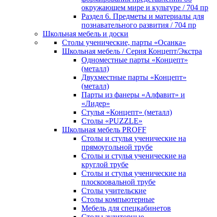
окружающем мире и культуре / 704 пр
Раздел 6. Предметы и материалы для
познавательного развития / 704 пр
Школьная мебель и доски
Столы ученические, парты «Осанка»
Школьная мебель / Серия Концепт/Экстра
Одноместные парты «Концепт»
(металл)
Двухместные парты «Концепт»
(металл)
Парты из фанеры «Алфавит» и
«Лидер»
Стулья «Концепт» (металл)
Столы «PUZZLE»
Школьная мебель PROFF
Столы и стулья ученические на
прямоугольной трубе
Столы и стулья ученические на
круглой трубе
Столы и стулья ученические на
плоскоовальной трубе
Столы учительские
Столы компьютерные
Мебель для спецкабинетов
Столы аудиторные