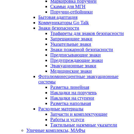
Маркировка поручней
Скамьи для МГН
Поручни-отбойники
Бытовая адаптация
Коммуникаторы Go Talk
Знаки безопасности
Трафареты для знаков безопасности
Запрещающие знаки
Указательные знаки
Знаки пожарной безопасности
Предписывающие знаки
Предупреждающие знаки
Эвакуационные знаки
Медицинские знаки
Фотолюминесцентные эвакуационные
системы
Разметка линейная
Накладки на поручень
Накладки на ступени
Разметка напольная
Расходные материалы
Запчасти и комплектующие
Работы и услуги
Тактильные наземные указатели
Уличные комплексы, МАФы