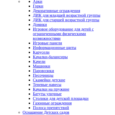
Арки
Горки
Декоративные ограждения
ДИК для младшей возрастной группы
ДИК для старшей возрастной группы
Домики
Игровое оборудование для детей с
ограниченными физическими
возможностями
Игровые панели
Информационные щиты
Карусели
Качалки-балансиры
Качели
Машинки
Паровозики
Песочницы
Скамейки детские
Теневые навесы
Качалки на пружине
Батуты уличные
Столики для детской площадки
Газонные ограждения
Полоса препятствий
Оснащение Детских садов