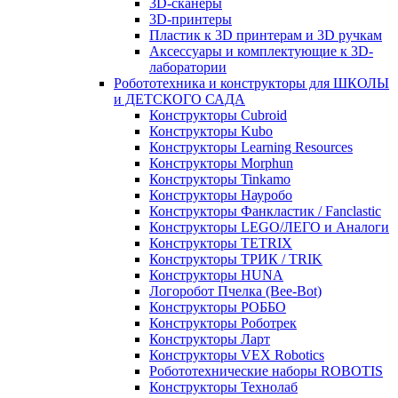
3D-сканеры
3D-принтеры
Пластик к 3D принтерам и 3D ручкам
Аксессуары и комплектующие к 3D-
лаборатории
Робототехника и конструкторы для ШКОЛЫ
и ДЕТСКОГО САДА
Конструкторы Cubroid
Конструкторы Kubo
Конструкторы Learning Resources
Конструкторы Morphun
Конструкторы Tinkamo
Конструкторы Науробо
Конструкторы Фанкластик / Fanclastic
Конструкторы LEGO/ЛЕГО и Аналоги
Конструкторы TETRIX
Конструкторы ТРИК / TRIK
Конструкторы HUNA
Логоробот Пчелка (Bee-Bot)
Конструкторы РОББО
Конструкторы Роботрек
Конструкторы Ларт
Конструкторы VEX Robotics
Робототехнические наборы ROBOTIS
Конструкторы Технолаб