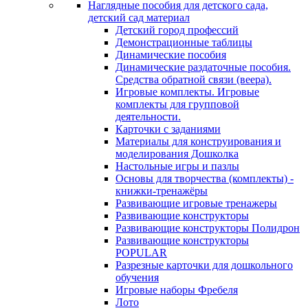
Наглядные пособия для детского сада,
детский сад материал
Детский город профессий
Демонстрационные таблицы
Динамические пособия
Динамические раздаточные пособия.
Средства обратной связи (веера).
Игровые комплекты. Игровые
комплекты для групповой
деятельности.
Карточки с заданиями
Материалы для конструирования и
моделирования Дошколка
Настольные игры и пазлы
Основы для творчества (комплекты) -
книжки-тренажёры
Развивающие игровые тренажеры
Развивающие конструкторы
Развивающие конструкторы Полидрон
Развивающие конструкторы
POPULAR
Разрезные карточки для дошкольного
обучения
Игровые наборы Фребеля
Лото