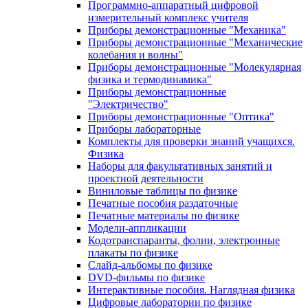
Программно-аппаратный цифровой
измерительный комплекс учителя
Приборы демонстрационные "Механика"
Приборы демонстрационные "Механические
колебания и волны"
Приборы демонстрационные "Молекулярная
физика и термодинамика"
Приборы демонстрационные
"Электричество"
Приборы демонстрационные "Оптика"
Приборы лабораторные
Комплекты для проверки знаний учащихся.
Физика
Наборы для факультативных занятий и
проектной деятельности
Виниловые таблицы по физике
Печатные пособия раздаточные
Печатные материалы по физике
Модели-аппликации
Кодотранспаранты, фолии, электронные
плакаты по физике
Слайд-альбомы по физике
DVD-фильмы по физике
Интерактивные пособия. Наглядная физика
Цифровые лаборатории по физике