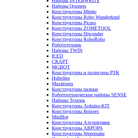
Наборы INTERWRITE
Наборы Qoopers
Конструкторы Mimio
Конструкторы Robo Wunderkind
Конструкторы Picaso
Конструкторы ZOMETOOL
Конструкторы Hiwonder
Конструкторы RoboRobo
Робототехник
Наборы TWIN
R:ED
СКАРТ
MGBOT
Конструкторы и полигоны РТК
Hubelino
Maxitronix
Конструкторы разные
Робототехнические наборы SENSE
Наборы Техник
Конструкторы Arduino-KIT
Конструкторы Botzees
MiniBot
Конструкторы Алгоритмик
Конструкторы АВРОРА
Конструкторы Weeemake