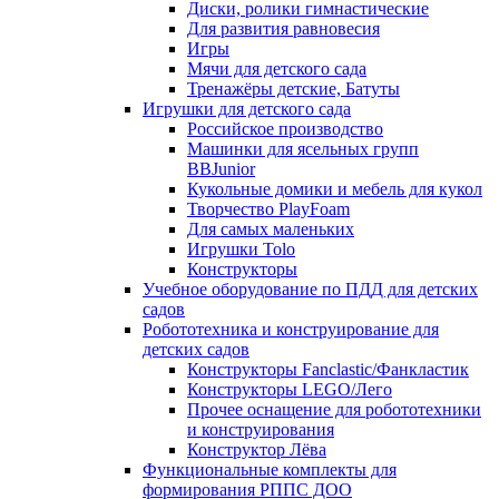
Диски, ролики гимнастические
Для развития равновесия
Игры
Мячи для детского сада
Тренажёры детские, Батуты
Игрушки для детского сада
Российское производство
Машинки для ясельных групп
BBJunior
Кукольные домики и мебель для кукол
Творчество PlayFoam
Для самых маленьких
Игрушки Tolo
Конструкторы
Учебное оборудование по ПДД для детских
садов
Робототехника и конструирование для
детских садов
Конструкторы Fanclastic/Фанкластик
Конструкторы LEGO/Лего
Прочее оснащение для робототехники
и конструирования
Конструктор Лёва
Функциональные комплекты для
формирования РППС ДОО