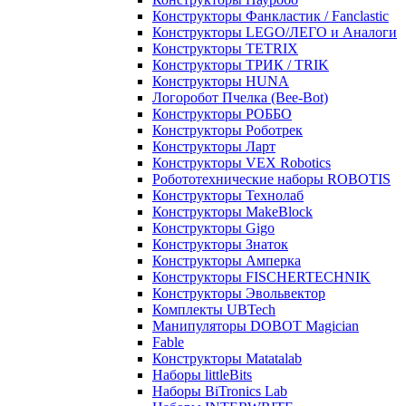
Конструкторы Фанкластик / Fanclastic
Конструкторы LEGO/ЛЕГО и Аналоги
Конструкторы TETRIX
Конструкторы ТРИК / TRIK
Конструкторы HUNA
Логоробот Пчелка (Bee-Bot)
Конструкторы РОББО
Конструкторы Роботрек
Конструкторы Ларт
Конструкторы VEX Robotics
Робототехнические наборы ROBOTIS
Конструкторы Технолаб
Конструкторы MakeBlock
Конструкторы Gigo
Конструкторы Знаток
Конструкторы Амперка
Конструкторы FISCHERTECHNIK
Конструкторы Эвольвектор
Комплекты UBTech
Манипуляторы DOBOT Magician
Fable
Конструкторы Matatalab
Наборы littleBits
Наборы BiTronics Lab