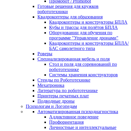
Промобот / Promobot
Готовые решения для кружков
робототехники
Квадрокоптеры для образования
Квадрокоптеры и конструкторы БПЛА
Кубы и трассы для полётов БПЛА
Оборудовании для обучения по
программе "Управление дронами"
Квадрокоптеры и конструкторы БПЛА/
БАС самолетного типа
Роверы
Специализированная мебель и поля
Стол и поля для соревнований по
робототехнике
Системы хранения конструкторов
Стенды по Робототехнике
Мехатроника
Литература по робототехнике
Принтеры печатных плат
Подводные дроны
Психологам и Логопедам
Автоматизированная психодиагностика
Аддиктивное поведение
Профориентация
Личностные и интеллектуальные