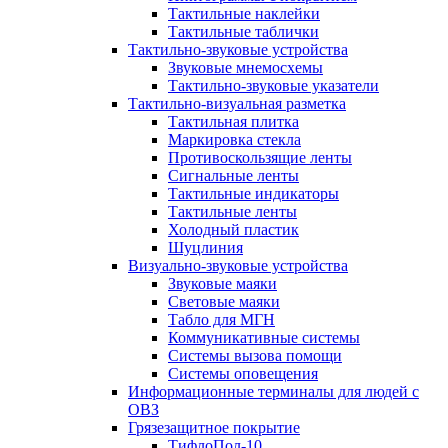
Тактильные наклейки
Тактильные таблички
Тактильно-звуковые устройства
Звуковые мнемосхемы
Тактильно-звуковые указатели
Тактильно-визуальная разметка
Тактильная плитка
Маркировка стекла
Противоскользящие ленты
Сигнальные ленты
Тактильные индикаторы
Тактильные ленты
Холодный пластик
Шуцлиния
Визуально-звуковые устройства
Звуковые маяки
Световые маяки
Табло для МГН
Коммуникативные системы
Системы вызова помощи
Системы оповещения
Информационные терминалы для людей с
ОВЗ
Грязезащитное покрытие
ТифлоПол-10