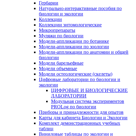
Гербарии
Натурально-интерактивные пособия по
биологии и экологии
Коллекции
Коллекции энтомологические
Микропрепараты
Муляжи по биологии
Модели-аппликации по ботанике
Модели-аппликации по зоологии
Модели-аппликации по анатомии и общей
биологии
Модели барельефные
Модели объемные
Модели остеологические (скелеты)
Цифровые лаборатории по биологии и
экологии
ЦИФРОВЫЕ И БИОЛОГИЧЕСКИЕ
ЛАБОРАТОРИИ
Модульная система экспериментов
PROLog по биологии
Приборы и принадлежности для опытов
Карты для кабинета Биологии и Экологии
Комплект демонстрационных учебных
таблиц
Виниловые таблицы по экологии и