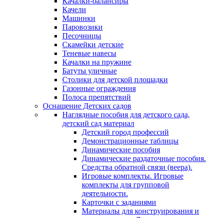
Качалки-балансиры
Качели
Машинки
Паровозики
Песочницы
Скамейки детские
Теневые навесы
Качалки на пружине
Батуты уличные
Столики для детской площадки
Газонные ограждения
Полоса препятствий
Оснащение Детских садов
Наглядные пособия для детского сада,
детский сад материал
Детский город профессий
Демонстрационные таблицы
Динамические пособия
Динамические раздаточные пособия.
Средства обратной связи (веера).
Игровые комплекты. Игровые
комплекты для групповой
деятельности.
Карточки с заданиями
Материалы для конструирования и