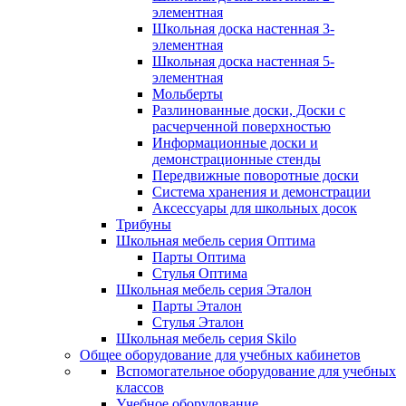
элементная
Школьная доска настенная 3-
элементная
Школьная доска настенная 5-
элементная
Мольберты
Разлинованные доски, Доски с
расчерченной поверхностью
Информационные доски и
демонстрационные стенды
Передвижные поворотные доски
Система хранения и демонстрации
Аксессуары для школьных досок
Трибуны
Школьная мебель серия Оптима
Парты Оптима
Стулья Оптима
Школьная мебель серия Эталон
Парты Эталон
Стулья Эталон
Школьная мебель серия Skilo
Общее оборудование для учебных кабинетов
Вспомогательное оборудование для учебных
классов
Учебное оборудование