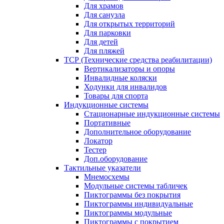
Для храмов
Для санузла
Для открытых территорий
Для парковки
Для детей
Для пляжей
ТСР (Технические средства реабилитации)
Вертикализаторы и опоры
Инвалидные коляски
Ходунки для инвалидов
Товары для спорта
Индукционные системы
Стационарные индукционные системы
Портативные
Дополнительное оборудование
Локатор
Тестер
Доп.оборудование
Тактильные указатели
Мнемосхемы
Модульные системы табличек
Пиктограммы без покрытия
Пиктограммы индивидуальные
Пиктограммы модульные
Пиктограммы с покрытием