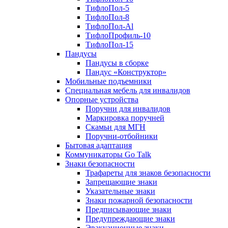
ТифлоПол-5
ТифлоПол-8
ТифлоПол-Al
ТифлоПрофиль-10
ТифлоПол-15
Пандусы
Пандусы в сборке
Пандус «Конструктор»
Мобильные подъемники
Специальная мебель для инвалидов
Опорные устройства
Поручни для инвалидов
Маркировка поручней
Скамьи для МГН
Поручни-отбойники
Бытовая адаптация
Коммуникаторы Go Talk
Знаки безопасности
Трафареты для знаков безопасности
Запрещающие знаки
Указательные знаки
Знаки пожарной безопасности
Предписывающие знаки
Предупреждающие знаки
Эвакуационные знаки