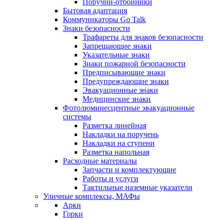
Поручни-отбойники
Бытовая адаптация
Коммуникаторы Go Talk
Знаки безопасности
Трафареты для знаков безопасности
Запрещающие знаки
Указательные знаки
Знаки пожарной безопасности
Предписывающие знаки
Предупреждающие знаки
Эвакуационные знаки
Медицинские знаки
Фотолюминесцентные эвакуационные
системы
Разметка линейная
Накладки на поручень
Накладки на ступени
Разметка напольная
Расходные материалы
Запчасти и комплектующие
Работы и услуги
Тактильные наземные указатели
Уличные комплексы, МАФы
Арки
Горки