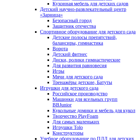
Кухонная мебель для детских садов
Детский научно-развлекательный центр
«Зарница»
Безопасный город
Защитник отечества
Спортивное оборудование для детского сада
Детские полосы препятствий,
балансиры, гимнастика
Ворота
Детский фитнес
Диски, ролики гимнастические
Для развития равновесия
Игры
Мячи для детского сада
Тренажёры детские, Батуты
Игрушки для детского сада
Российское производство
Машинки для ясельных групп
BBJunior
Кукольные домики и мебель для кукол
Творчество PlayFoam
Для самых маленьких
Игрушки Tolo
Конструкторы
Учебное оборудование по ПДД для детских