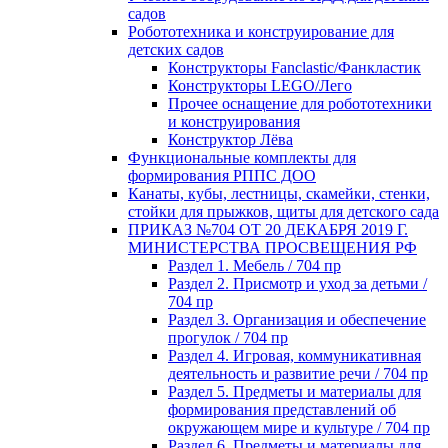
садов
Робототехника и конструирование для
детских садов
Конструкторы Fanclastic/Фанкластик
Конструкторы LEGO/Лего
Прочее оснащение для робототехники
и конструирования
Конструктор Лёва
Функциональные комплекты для
формирования РППС ДОО
Канаты, кубы, лестницы, скамейки, стенки,
стойки для прыжков, щиты для детского сада
ПРИКАЗ №704 ОТ 20 ДЕКАБРЯ 2019 Г.
МИНИСТЕРСТВА ПРОСВЕЩЕНИЯ РФ
Раздел 1. Мебель / 704 пр
Раздел 2. Присмотр и уход за детьми /
704 пр
Раздел 3. Организация и обеспечение
прогулок / 704 пр
Раздел 4. Игровая, коммуникативная
деятельность и развитие речи / 704 пр
Раздел 5. Предметы и материалы для
формирования представлений об
окружающем мире и культуре / 704 пр
Раздел 6. Предметы и материалы для