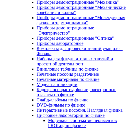
Приборы демонстрационные "Механика"
Приборы демонстрационные "Механические
колебания и волны"
Приборы демонстрационные "Молекулярная
физика и термодинамика"
Приборы демонстрационные
"Электричество"
Приборы демонстрационные "Оптика"
Приборы лабораторные
Комплекты для проверки знаний учащихся.
Физика
Наборы для факультативных занятий и
проектной деятельности
Виниловые таблицы по физике
Печатные пособия раздаточные
Печатные материалы по физике
Модели-аппликации
Кодотранспаранты, фолии, электронные
плакаты по физике
Слайд-альбомы по физике
DVD-фильмы по физике
Интерактивные пособия. Наглядная физика
Цифровые лаборатории по физике
Модульная система экспериментов
PROLog по физике