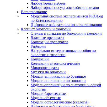
Лабораторная мебель
Лабораторная посуда для кабинета химии
Естествознание
Модульная система экспериментов PROLog
по Естествознанию
Цифровые лаборатории по естествознанию
Кабинет биологии и экологии
Стенды и плакаты по биологии и экологии
Влажные препараты
Коллекции препаратов
Гербарии
Натурально-интерактивные пособия по
биологии и экологии
Коллекции
Коллекции энтомологические
Микропрепараты
Муляжи по биологии
Модели-аппликации по ботанике
Модели-аппликации по зоологии
Модели-аппликации по анатомии и общей
биологии
Модели барельефные
Модели объемные
Модели остеологические (скелеты)
Цифровые лаборатории по биологии и