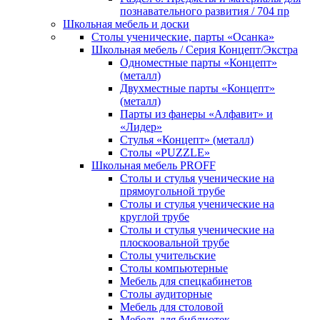
познавательного развития / 704 пр
Школьная мебель и доски
Столы ученические, парты «Осанка»
Школьная мебель / Серия Концепт/Экстра
Одноместные парты «Концепт»
(металл)
Двухместные парты «Концепт»
(металл)
Парты из фанеры «Алфавит» и
«Лидер»
Стулья «Концепт» (металл)
Столы «PUZZLE»
Школьная мебель PROFF
Столы и стулья ученические на
прямоугольной трубе
Столы и стулья ученические на
круглой трубе
Столы и стулья ученические на
плоскоовальной трубе
Столы учительские
Столы компьютерные
Мебель для спецкабинетов
Столы аудиторные
Мебель для столовой
Мебель для библиотек