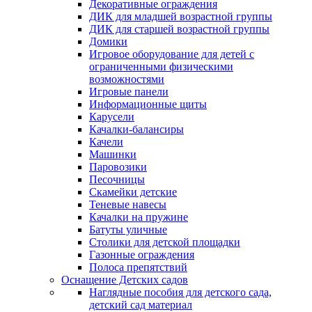
Декоративные ограждения
ДИК для младшей возрастной группы
ДИК для старшей возрастной группы
Домики
Игровое оборудование для детей с
ограниченными физическими
возможностями
Игровые панели
Информационные щиты
Карусели
Качалки-балансиры
Качели
Машинки
Паровозики
Песочницы
Скамейки детские
Теневые навесы
Качалки на пружине
Батуты уличные
Столики для детской площадки
Газонные ограждения
Полоса препятствий
Оснащение Детских садов
Наглядные пособия для детского сада,
детский сад материал