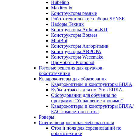
Hubelino
Maxitronix
Конструкторы разные
Робототехнические наборы SENSE
Наборы Техник
Конструкторы Arduino-KIT
Конструкторы Botzees
MiniBot
Конструкторы Алгоритмик
Конструкторы АВРОРА
Конструкторы Weeemake
Промобот / Promobot
Готовые решения для кружков
робототехники
Квадрокоптеры для образования
Квадрокоптеры и конструкторы БПЛА
Кубы и трассы для полётов БПЛА
Оборудовании для обучения по
программе "Управление дронами"
Квадрокоптеры и конструкторы БПЛА/
БАС самолетного типа
Роверы
Специализированная мебель и поля
Стол и поля для соревнований по
робототехнике