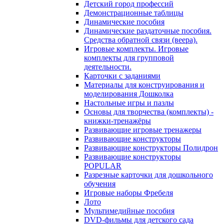
Детский город профессий
Демонстрационные таблицы
Динамические пособия
Динамические раздаточные пособия.
Средства обратной связи (веера).
Игровые комплекты. Игровые
комплекты для групповой
деятельности.
Карточки с заданиями
Материалы для конструирования и
моделирования Дошколка
Настольные игры и пазлы
Основы для творчества (комплекты) -
книжки-тренажёры
Развивающие игровые тренажеры
Развивающие конструкторы
Развивающие конструкторы Полидрон
Развивающие конструкторы
POPULAR
Разрезные карточки для дошкольного
обучения
Игровые наборы Фребеля
Лото
Мультимедийные пособия
DVD-фильмы для детского сада