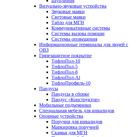
Шуцлиния
Визуально-звуковые устройства
Звуковые маяки
Световые маяки
Табло для МГН
Коммуникативные системы
Системы вызова помощи
Системы оповещения
Информационные терминалы для людей с
ОВЗ
Грязезащитное покрытие
ТифлоПол-10
ТифлоПол-5
ТифлоПол-8
ТифлоПол-Al
ТифлоПрофиль-10
Пандусы
Пандусы в сборке
Пандус «Конструктор»
Мобильные подъемники
Специальная мебель для инвалидов
Опорные устройства
Поручни для инвалидов
Маркировка поручней
Скамьи для МГН