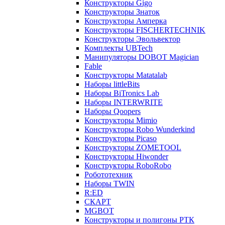
Конструкторы Gigo
Конструкторы Знаток
Конструкторы Амперка
Конструкторы FISCHERTECHNIK
Конструкторы Эвольвектор
Комплекты UBTech
Манипуляторы DOBOT Magician
Fable
Конструкторы Matatalab
Наборы littleBits
Наборы BiTronics Lab
Наборы INTERWRITE
Наборы Qoopers
Конструкторы Mimio
Конструкторы Robo Wunderkind
Конструкторы Picaso
Конструкторы ZOMETOOL
Конструкторы Hiwonder
Конструкторы RoboRobo
Робототехник
Наборы TWIN
R:ED
СКАРТ
MGBOT
Конструкторы и полигоны РТК