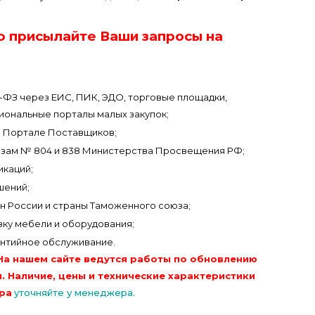
о присылайте Ваши запросы на
3-ФЗ через ЕИС, ПИК, ЭДО, торговые площадки,
иональные порталы малых закупок;
 Портале Поставщиков;
азам № 804 и 838 Министерства Просвещения РФ;
икаций;
шений;
он России и страны Таможенного союза;
вку мебели и оборудования;
антийное обслуживание.
На нашем сайте ведутся работы по обновлению
. Наличие, цены и технические характеристики
ра
уточняйте у менеджера.