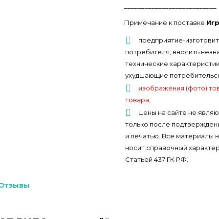
___________________________
Примечание к поставке
Игр
предприятие-изготовит
потребителя, вносить незн
технические характеристики
ухудшающие потребительски
изображения (фото) то
товара
;
Цены на сайте не являю
только после подтверждени
и печатью. Все материалы 
носит справочный характер
Статьей 437 ГК РФ.
Отзывы