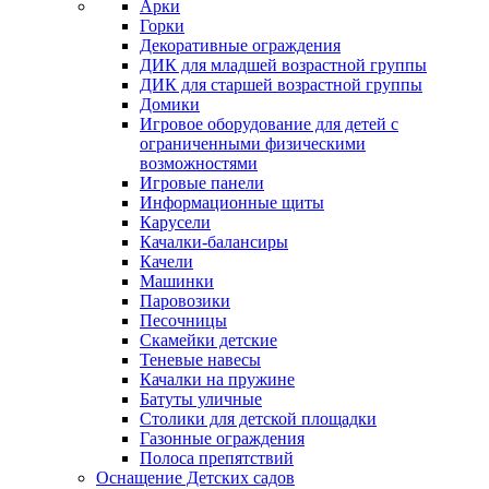
Арки
Горки
Декоративные ограждения
ДИК для младшей возрастной группы
ДИК для старшей возрастной группы
Домики
Игровое оборудование для детей с
ограниченными физическими
возможностями
Игровые панели
Информационные щиты
Карусели
Качалки-балансиры
Качели
Машинки
Паровозики
Песочницы
Скамейки детские
Теневые навесы
Качалки на пружине
Батуты уличные
Столики для детской площадки
Газонные ограждения
Полоса препятствий
Оснащение Детских садов