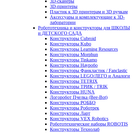
3D-сканеры
3D-принтеры
Пластик к 3D принтерам и 3D ручкам
Аксессуары и комплектующие к 3D-
лаборатории
Робототехника и конструкторы для ШКОЛЫ
и ДЕТСКОГО САДА
Конструкторы Cubroid
Конструкторы Kubo
Конструкторы Learning Resources
Конструкторы Morphun
Конструкторы Tinkamo
Конструкторы Науробо
Конструкторы Фанкластик / Fanclastic
Конструкторы LEGO/ЛЕГО и Аналоги
Конструкторы TETRIX
Конструкторы ТРИК / TRIK
Конструкторы HUNA
Логоробот Пчелка (Bee-Bot)
Конструкторы РОББО
Конструкторы Роботрек
Конструкторы Ларт
Конструкторы VEX Robotics
Робототехнические наборы ROBOTIS
Конструкторы Технолаб