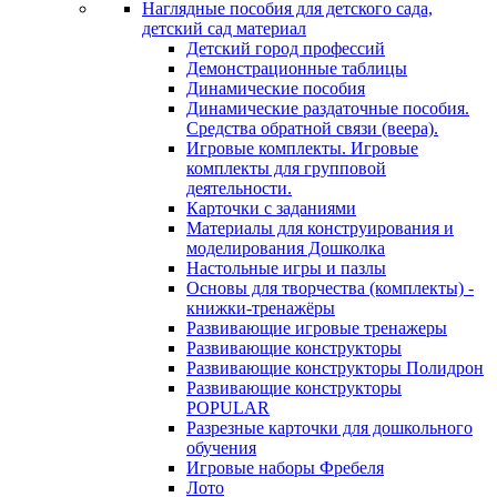
Наглядные пособия для детского сада,
детский сад материал
Детский город профессий
Демонстрационные таблицы
Динамические пособия
Динамические раздаточные пособия.
Средства обратной связи (веера).
Игровые комплекты. Игровые
комплекты для групповой
деятельности.
Карточки с заданиями
Материалы для конструирования и
моделирования Дошколка
Настольные игры и пазлы
Основы для творчества (комплекты) -
книжки-тренажёры
Развивающие игровые тренажеры
Развивающие конструкторы
Развивающие конструкторы Полидрон
Развивающие конструкторы
POPULAR
Разрезные карточки для дошкольного
обучения
Игровые наборы Фребеля
Лото