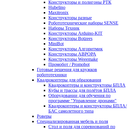
Конструкторы и полигоны РТК
Hubelino
Maxitronix
Конструкторы разные
Робототехнические наборы SENSE
Наборы Техник
Конструкторы Arduino-KIT
Конструкторы Botzees
MiniBot
Конструкторы Алгоритмик
Конструкторы АВРОРА
Конструкторы Weeemake
Промобот / Promobot
Готовые решения для кружков
робототехники
Квадрокоптеры для образования
Квадрокоптеры и конструкторы БПЛА
Кубы и трассы для полётов БПЛА
Оборудовании для обучения по
программе "Управление дронами"
Квадрокоптеры и конструкторы БПЛА/
БАС самолетного типа
Роверы
Специализированная мебель и поля
Стол и поля для соревнований по