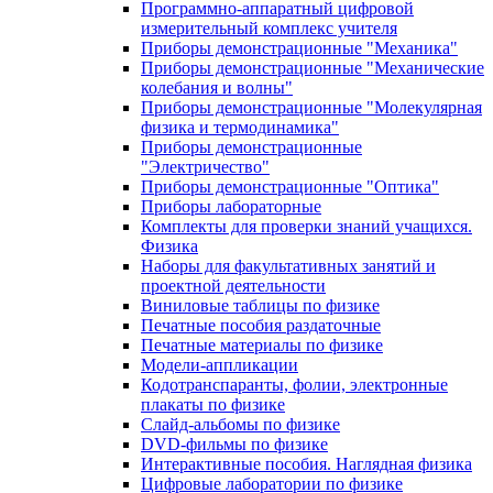
Программно-аппаратный цифровой
измерительный комплекс учителя
Приборы демонстрационные "Механика"
Приборы демонстрационные "Механические
колебания и волны"
Приборы демонстрационные "Молекулярная
физика и термодинамика"
Приборы демонстрационные
"Электричество"
Приборы демонстрационные "Оптика"
Приборы лабораторные
Комплекты для проверки знаний учащихся.
Физика
Наборы для факультативных занятий и
проектной деятельности
Виниловые таблицы по физике
Печатные пособия раздаточные
Печатные материалы по физике
Модели-аппликации
Кодотранспаранты, фолии, электронные
плакаты по физике
Слайд-альбомы по физике
DVD-фильмы по физике
Интерактивные пособия. Наглядная физика
Цифровые лаборатории по физике