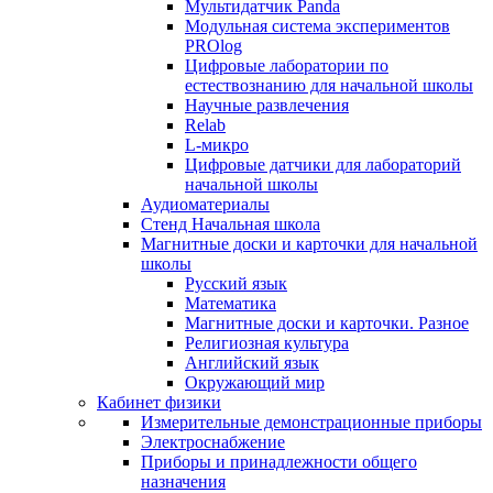
Мультидатчик Panda
Модульная система экспериментов
PROlog
Цифровые лаборатории по
естествознанию для начальной школы
Научные развлечения
Relab
L-микро
Цифровые датчики для лабораторий
начальной школы
Аудиоматериалы
Стенд Начальная школа
Магнитные доски и карточки для начальной
школы
Русский язык
Математика
Магнитные доски и карточки. Разное
Религиозная культура
Английский язык
Окружающий мир
Кабинет физики
Измерительные демонстрационные приборы
Электроснабжение
Приборы и принадлежности общего
назначения