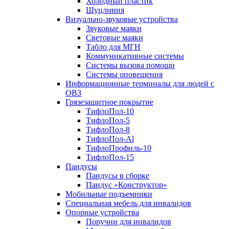
Холодный пластик
Шуцлиния
Визуально-звуковые устройства
Звуковые маяки
Световые маяки
Табло для МГН
Коммуникативные системы
Системы вызова помощи
Системы оповещения
Информационные терминалы для людей с
ОВЗ
Грязезащитное покрытие
ТифлоПол-10
ТифлоПол-5
ТифлоПол-8
ТифлоПол-Al
ТифлоПрофиль-10
ТифлоПол-15
Пандусы
Пандусы в сборке
Пандус «Конструктор»
Мобильные подъемники
Специальная мебель для инвалидов
Опорные устройства
Поручни для инвалидов