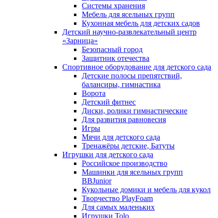
Системы хранения
Мебель для ясельных групп
Кухонная мебель для детских садов
Детский научно-развлекательный центр
«Зарница»
Безопасный город
Защитник отечества
Спортивное оборудование для детского сада
Детские полосы препятствий,
балансиры, гимнастика
Ворота
Детский фитнес
Диски, ролики гимнастические
Для развития равновесия
Игры
Мячи для детского сада
Тренажёры детские, Батуты
Игрушки для детского сада
Российское производство
Машинки для ясельных групп
BBJunior
Кукольные домики и мебель для кукол
Творчество PlayFoam
Для самых маленьких
Игрушки Tolo