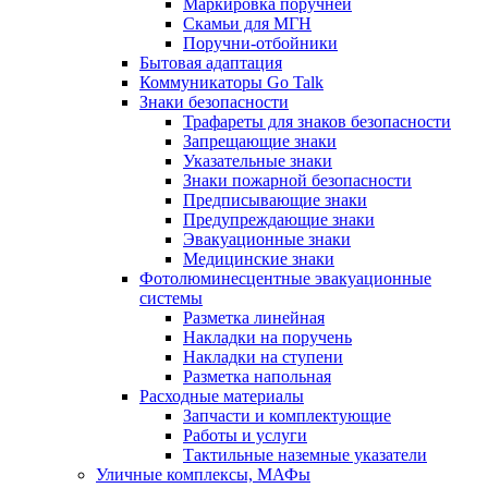
Маркировка поручней
Скамьи для МГН
Поручни-отбойники
Бытовая адаптация
Коммуникаторы Go Talk
Знаки безопасности
Трафареты для знаков безопасности
Запрещающие знаки
Указательные знаки
Знаки пожарной безопасности
Предписывающие знаки
Предупреждающие знаки
Эвакуационные знаки
Медицинские знаки
Фотолюминесцентные эвакуационные
системы
Разметка линейная
Накладки на поручень
Накладки на ступени
Разметка напольная
Расходные материалы
Запчасти и комплектующие
Работы и услуги
Тактильные наземные указатели
Уличные комплексы, МАФы