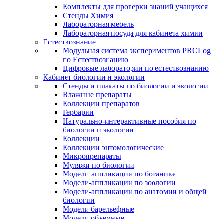
Комплекты для проверки знаний учащихся
Стенды Химия
Лабораторная мебель
Лабораторная посуда для кабинета химии
Естествознание
Модульная система экспериментов PROLog
по Естествознанию
Цифровые лаборатории по естествознанию
Кабинет биологии и экологии
Стенды и плакаты по биологии и экологии
Влажные препараты
Коллекции препаратов
Гербарии
Натурально-интерактивные пособия по
биологии и экологии
Коллекции
Коллекции энтомологические
Микропрепараты
Муляжи по биологии
Модели-аппликации по ботанике
Модели-аппликации по зоологии
Модели-аппликации по анатомии и общей
биологии
Модели барельефные
Модели объемные