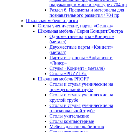
окружающем мире и культуре / 704 пр
Раздел 6. Предметы и материалы для
познавательного развития / 704 пр
Школьная мебель и доски
Столы ученические, парты «Осанка»
Школьная мебель / Серия Концепт/Экстра
Одноместные парты «Концепт»
(металл)
Двухместные парты «Концепт»
(металл)
Парты из фанеры «Алфавит» и
«Лидер»
Стулья «Концепт» (металл)
Столы «PUZZLE»
Школьная мебель PROFF
Столы и стулья ученические на
прямоугольной трубе
Столы и стулья ученические на
круглой трубе
Столы и стулья ученические на
плоскоовальной трубе
Столы учительские
Столы компьютерные
Мебель для спецкабинетов
Столы аудиторные