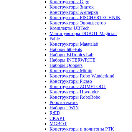
Конструкторы Gigo
Конструкторы Знаток
Конструкторы Амперка
Конструкторы FISCHERTECHNIK
Конструкторы Эвольвектор
Комплекты UBTech
Манипуляторы DOBOT Magician
Fable
Конструкторы Matatalab
Наборы littleBits
Наборы BiTronics Lab
Наборы INTERWRITE
Наборы Qoopers
Конструкторы Mimio
Конструкторы Robo Wunderkind
Конструкторы Picaso
Конструкторы ZOMETOOL
Конструкторы Hiwonder
Конструкторы RoboRobo
Робототехник
Наборы TWIN
R:ED
СКАРТ
MGBOT
Конструкторы и полигоны РТК