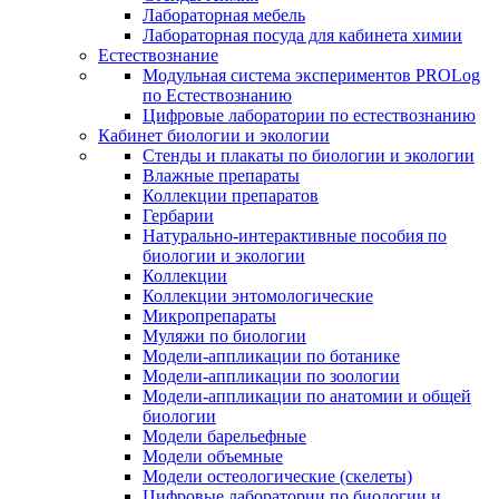
Лабораторная мебель
Лабораторная посуда для кабинета химии
Естествознание
Модульная система экспериментов PROLog
по Естествознанию
Цифровые лаборатории по естествознанию
Кабинет биологии и экологии
Стенды и плакаты по биологии и экологии
Влажные препараты
Коллекции препаратов
Гербарии
Натурально-интерактивные пособия по
биологии и экологии
Коллекции
Коллекции энтомологические
Микропрепараты
Муляжи по биологии
Модели-аппликации по ботанике
Модели-аппликации по зоологии
Модели-аппликации по анатомии и общей
биологии
Модели барельефные
Модели объемные
Модели остеологические (скелеты)
Цифровые лаборатории по биологии и