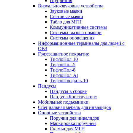
Шуцлиния
Визуально-звуковые устройства
Звуковые маяки
Световые маяки
Табло для МГН
Коммуникативные системы
Системы вызова помощи
Системы оповещения
Информационные терминалы для людей с
ОВЗ
Грязезащитное покрытие
ТифлоПол-10
ТифлоПол-5
ТифлоПол-8
ТифлоПол-Al
ТифлоПрофиль-10
Пандусы
Пандусы в сборке
Пандус «Конструктор»
Мобильные подъемники
Специальная мебель для инвалидов
Опорные устройства
Поручни для инвалидов
Маркировка поручней
Скамьи для МГН