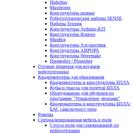
Hubelino
Maxitronix
Конструкторы разные
Робототехнические наборы SENSE
Наборы Техник
Конструкторы Arduino-KIT
Конструкторы Botzees
MiniBot
Конструкторы Алгоритмик
Конструкторы АВРОРА
Конструкторы Weeemake
Промобот / Promobot
Готовые решения для кружков
робототехники
Квадрокоптеры для образования
Квадрокоптеры и конструкторы БПЛА
Кубы и трассы для полётов БПЛА
Оборудовании для обучения по
программе "Управление дронами"
Квадрокоптеры и конструкторы БПЛА/
БАС самолетного типа
Роверы
Специализированная мебель и поля
Стол и поля для соревнований по
робототехнике