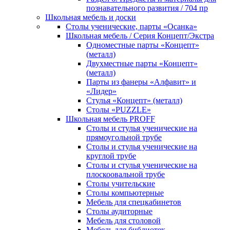
познавательного развития / 704 пр
Школьная мебель и доски
Столы ученические, парты «Осанка»
Школьная мебель / Серия Концепт/Экстра
Одноместные парты «Концепт»
(металл)
Двухместные парты «Концепт»
(металл)
Парты из фанеры «Алфавит» и
«Лидер»
Стулья «Концепт» (металл)
Столы «PUZZLE»
Школьная мебель PROFF
Столы и стулья ученические на
прямоугольной трубе
Столы и стулья ученические на
круглой трубе
Столы и стулья ученические на
плоскоовальной трубе
Столы учительские
Столы компьютерные
Мебель для спецкабинетов
Столы аудиторные
Мебель для столовой
Мебель для библиотек