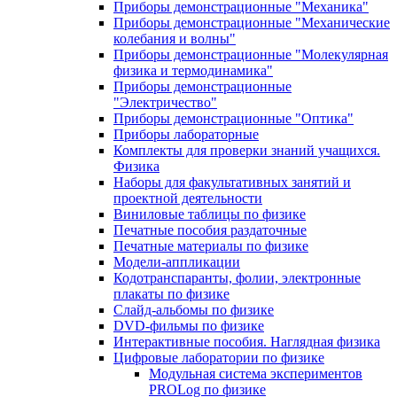
Приборы демонстрационные "Механика"
Приборы демонстрационные "Механические
колебания и волны"
Приборы демонстрационные "Молекулярная
физика и термодинамика"
Приборы демонстрационные
"Электричество"
Приборы демонстрационные "Оптика"
Приборы лабораторные
Комплекты для проверки знаний учащихся.
Физика
Наборы для факультативных занятий и
проектной деятельности
Виниловые таблицы по физике
Печатные пособия раздаточные
Печатные материалы по физике
Модели-аппликации
Кодотранспаранты, фолии, электронные
плакаты по физике
Слайд-альбомы по физике
DVD-фильмы по физике
Интерактивные пособия. Наглядная физика
Цифровые лаборатории по физике
Модульная система экспериментов
PROLog по физике