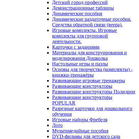
Детский город профессий
Демонстрационные таблицы
Динамические пособия
Динамические раздаточные пособия.
Средства обратной связи (веера).
Игровые комплекты. Игровые
комплекты для групповой
деятельности.
Карточки с заданиями
Материалы для конструирования и
моделирования Дошколка
Настольные игры и пазлы
Основы для творчества (комплекты) -
книжки-тренажёры
Развивающие игровые тренажеры
Развивающие конструкторы
Развивающие конструкторы Полидрон
Развивающие конструкторы
POPULAR
Разрезные карточки для дошкольного
обучения
Игровые наборы Фребеля
Лото
Мультимедийные пособия
DVD-фильмы для детского сада