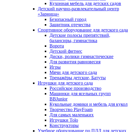
Кухонная мебель для детских садов
Детский научно-развлекательный центр
«Зарница»
Безопасный город
Защитник отечества
Спортивное оборудование для детского сада
Детские полосы препятствий,
балансиры, гимнастика
Ворота
Детский фитнес
Диски, ролики гимнастические
Для развития равновесия
Игры
Мячи для детского сада
Тренажёры детские, Батуты
Игрушки для детского сада
Российское производство
Машинки для ясельных групп
BBJunior
Кукольные домики и мебель для кукол
Творчество PlayFoam
Для самых маленьких
Игрушки Tolo
Конструкторы
Учебное оборудование по ПДД для детских