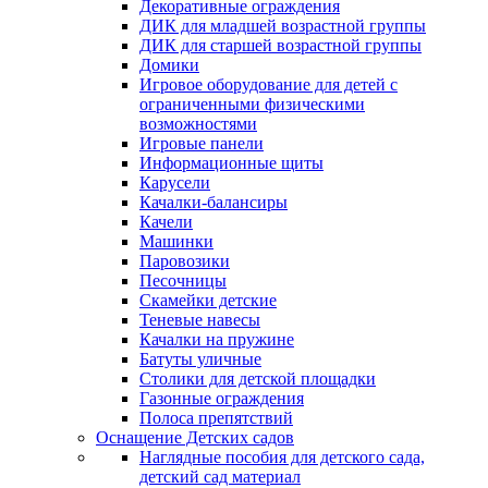
Декоративные ограждения
ДИК для младшей возрастной группы
ДИК для старшей возрастной группы
Домики
Игровое оборудование для детей с
ограниченными физическими
возможностями
Игровые панели
Информационные щиты
Карусели
Качалки-балансиры
Качели
Машинки
Паровозики
Песочницы
Скамейки детские
Теневые навесы
Качалки на пружине
Батуты уличные
Столики для детской площадки
Газонные ограждения
Полоса препятствий
Оснащение Детских садов
Наглядные пособия для детского сада,
детский сад материал