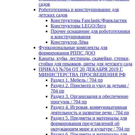
садов
Робототехника и конструирование для
детских садов
Конструкторы Fanclastic/Фанкластик
Конструкторы LEGO/Лего
Прочее оснащение для робототехники
и конструирования
Конструктор Лёва
Функциональные комплекты для
формирования РППС ДОО
Канаты, кубы, лестницы, скамейки, стенки,
стойки для прыжков, щиты для детского сада
ПРИКАЗ №704 ОТ 20 ДЕКАБРЯ 2019 Г.
МИНИСТЕРСТВА ПРОСВЕЩЕНИЯ РФ
Раздел 1. Мебель / 704 пр
Раздел 2. Присмотр и уход за детьми /
704 пр
Раздел 3. Организация и обеспечение
прогулок / 704 пр
Раздел 4. Игровая, коммуникативная
деятельность и развитие речи / 704 пр
Раздел 5. Предметы и материалы для
формирования представлений об
окружающем мире и культуре / 704 пр
Раздел 6. Предметы и материалы для