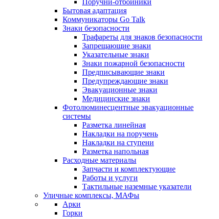
Поручни-отбойники
Бытовая адаптация
Коммуникаторы Go Talk
Знаки безопасности
Трафареты для знаков безопасности
Запрещающие знаки
Указательные знаки
Знаки пожарной безопасности
Предписывающие знаки
Предупреждающие знаки
Эвакуационные знаки
Медицинские знаки
Фотолюминесцентные эвакуационные
системы
Разметка линейная
Накладки на поручень
Накладки на ступени
Разметка напольная
Расходные материалы
Запчасти и комплектующие
Работы и услуги
Тактильные наземные указатели
Уличные комплексы, МАФы
Арки
Горки