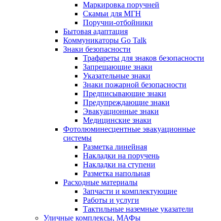
Маркировка поручней
Скамьи для МГН
Поручни-отбойники
Бытовая адаптация
Коммуникаторы Go Talk
Знаки безопасности
Трафареты для знаков безопасности
Запрещающие знаки
Указательные знаки
Знаки пожарной безопасности
Предписывающие знаки
Предупреждающие знаки
Эвакуационные знаки
Медицинские знаки
Фотолюминесцентные эвакуационные
системы
Разметка линейная
Накладки на поручень
Накладки на ступени
Разметка напольная
Расходные материалы
Запчасти и комплектующие
Работы и услуги
Тактильные наземные указатели
Уличные комплексы, МАФы