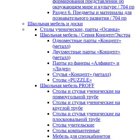
формирования представлений об
окружающем мире и культуре / 704 пр
Раздел 6. Предметы и материалы для
познавательного развития / 704 пр
Школьная мебель и доски
Столы ученические, парты «Осанка»
Школьная мебель / Серия Концепт/Экстра
Одноместные парты «Концепт»
(металл)
Двухместные парты «Концепт»
(металл)
Парты из фанеры «Алфавит» и
«Лидер»
Стулья «Концепт» (металл)
Столы «PUZZLE»
Школьная мебель PROFF
Столы и стулья ученические на
прямоугольной трубе
Столы и стулья ученические на
круглой трубе
Столы и стулья ученические на
плоскоовальной трубе
Столы учительские
Столы компьютерные
Мебель для спецкабинетов