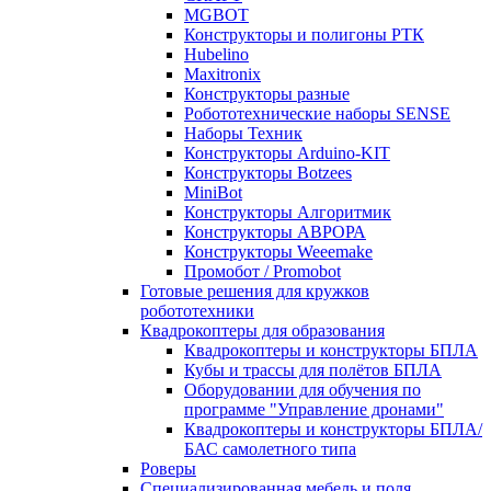
MGBOT
Конструкторы и полигоны РТК
Hubelino
Maxitronix
Конструкторы разные
Робототехнические наборы SENSE
Наборы Техник
Конструкторы Arduino-KIT
Конструкторы Botzees
MiniBot
Конструкторы Алгоритмик
Конструкторы АВРОРА
Конструкторы Weeemake
Промобот / Promobot
Готовые решения для кружков
робототехники
Квадрокоптеры для образования
Квадрокоптеры и конструкторы БПЛА
Кубы и трассы для полётов БПЛА
Оборудовании для обучения по
программе "Управление дронами"
Квадрокоптеры и конструкторы БПЛА/
БАС самолетного типа
Роверы
Специализированная мебель и поля