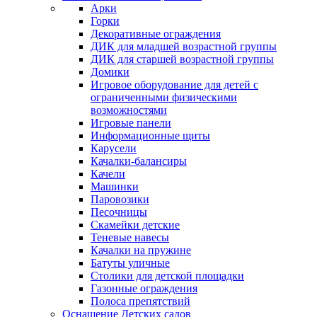
Арки
Горки
Декоративные ограждения
ДИК для младшей возрастной группы
ДИК для старшей возрастной группы
Домики
Игровое оборудование для детей с
ограниченными физическими
возможностями
Игровые панели
Информационные щиты
Карусели
Качалки-балансиры
Качели
Машинки
Паровозики
Песочницы
Скамейки детские
Теневые навесы
Качалки на пружине
Батуты уличные
Столики для детской площадки
Газонные ограждения
Полоса препятствий
Оснащение Детских садов