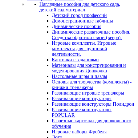
Наглядные пособия для детского сада,
детский сад материал
Детский город профессий
Демонстрационные таблицы
Динамические пособия
Динамические раздаточные пособия.
Средства обратной связи (веера).
Игровые комплекты. Игровые
комплекты для групповой
деятельности.
Карточки с заданиями
Материалы для конструирования и
моделирования Дошколка
Настольные игры и пазлы
Основы для творчества (комплекты) -
книжки-тренажёры
Развивающие игровые тренажеры
Развивающие конструкторы
Развивающие конструкторы Полидрон
Развивающие конструкторы
POPULAR
Разрезные карточки для дошкольного
обучения
Игровые наборы Фребеля
Лото