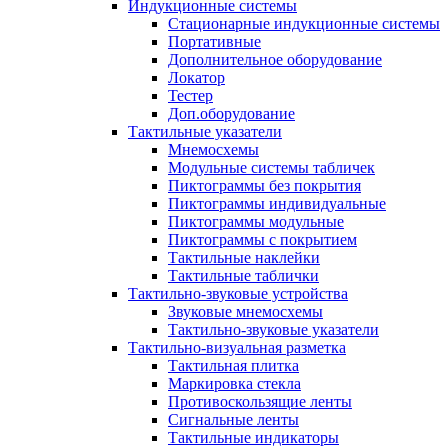
Индукционные системы
Стационарные индукционные системы
Портативные
Дополнительное оборудование
Локатор
Тестер
Доп.оборудование
Тактильные указатели
Мнемосхемы
Модульные системы табличек
Пиктограммы без покрытия
Пиктограммы индивидуальные
Пиктограммы модульные
Пиктограммы с покрытием
Тактильные наклейки
Тактильные таблички
Тактильно-звуковые устройства
Звуковые мнемосхемы
Тактильно-звуковые указатели
Тактильно-визуальная разметка
Тактильная плитка
Маркировка стекла
Противоскользящие ленты
Сигнальные ленты
Тактильные индикаторы