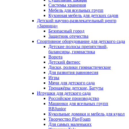
Системы хранения
Мебель для ясельных групп
Кухонная мебель для детских садов
Детский научно-развлекательный центр
«Зарница»
Безопасный город
Защитник отечества
Спортивное оборудование для детского сада
Детские полосы препятствий,
балансиры, гимнастика
Ворота
Детский фитнес
Диски, ролики гимнастические
Для развития равновесия
Игры
Мячи для детского сада
Тренажёры детские, Батуты
Игрушки для детского сада
Российское производство
Машинки для ясельных групп
BBJunior
Кукольные домики и мебель для кукол
Творчество PlayFoam
Для самых маленьких