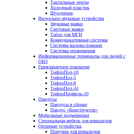
Тактильные ленты
Холодный пластик
Шуцлиния
Визуально-звуковые устройства
Звуковые маяки
Световые маяки
Табло для МГН
Коммуникативные системы
Системы вызова помощи
Системы оповещения
Информационные терминалы для людей с
ОВЗ
Грязезащитное покрытие
ТифлоПол-10
ТифлоПол-5
ТифлоПол-8
ТифлоПол-Al
ТифлоПрофиль-10
Пандусы
Пандусы в сборке
Пандус «Конструктор»
Мобильные подъемники
Специальная мебель для инвалидов
Опорные устройства
Поручни для инвалидов