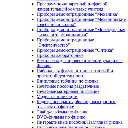
Программно-аппаратный цифровой
измерительный комплекс учителя
Приборы демонстрационные "Механика"
Приборы демонстрационные "Механические
колебания и волны"
Приборы демонстрационные "Молекулярная
физика и термодинамика"
Приборы демонстрационные
"Электричество"
Приборы демонстрационные "Оптика"
Приборы лабораторные
Комплекты для проверки знаний учащихся.
Физика
Наборы для факультативных занятий и
проектной деятельности
Виниловые таблицы по физике
Печатные пособия раздаточные
Печатные материалы по физике
Модели-аппликации
Кодотранспаранты, фолии, электронные
плакаты по физике
Слайд-альбомы по физике
DVD-фильмы по физике
Интерактивные пособия. Наглядная физика
Цифровые лаборатории по физике