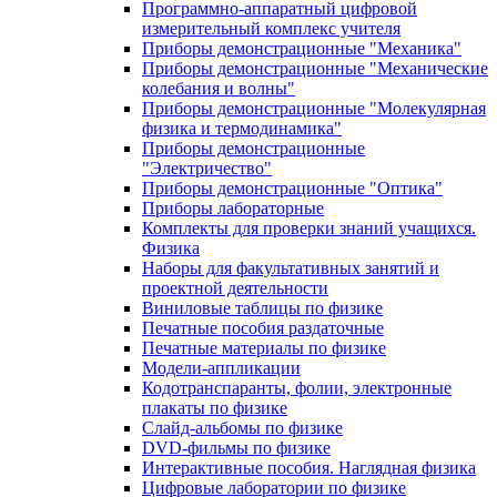
Программно-аппаратный цифровой
измерительный комплекс учителя
Приборы демонстрационные "Механика"
Приборы демонстрационные "Механические
колебания и волны"
Приборы демонстрационные "Молекулярная
физика и термодинамика"
Приборы демонстрационные
"Электричество"
Приборы демонстрационные "Оптика"
Приборы лабораторные
Комплекты для проверки знаний учащихся.
Физика
Наборы для факультативных занятий и
проектной деятельности
Виниловые таблицы по физике
Печатные пособия раздаточные
Печатные материалы по физике
Модели-аппликации
Кодотранспаранты, фолии, электронные
плакаты по физике
Слайд-альбомы по физике
DVD-фильмы по физике
Интерактивные пособия. Наглядная физика
Цифровые лаборатории по физике