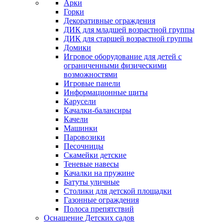
Арки
Горки
Декоративные ограждения
ДИК для младшей возрастной группы
ДИК для старшей возрастной группы
Домики
Игровое оборудование для детей с
ограниченными физическими
возможностями
Игровые панели
Информационные щиты
Карусели
Качалки-балансиры
Качели
Машинки
Паровозики
Песочницы
Скамейки детские
Теневые навесы
Качалки на пружине
Батуты уличные
Столики для детской площадки
Газонные ограждения
Полоса препятствий
Оснащение Детских садов