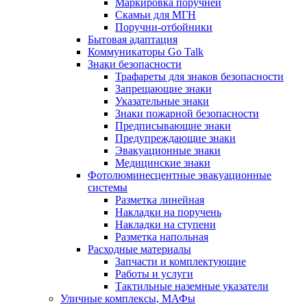
Маркировка поручней
Скамьи для МГН
Поручни-отбойники
Бытовая адаптация
Коммуникаторы Go Talk
Знаки безопасности
Трафареты для знаков безопасности
Запрещающие знаки
Указательные знаки
Знаки пожарной безопасности
Предписывающие знаки
Предупреждающие знаки
Эвакуационные знаки
Медицинские знаки
Фотолюминесцентные эвакуационные
системы
Разметка линейная
Накладки на поручень
Накладки на ступени
Разметка напольная
Расходные материалы
Запчасти и комплектующие
Работы и услуги
Тактильные наземные указатели
Уличные комплексы, МАФы