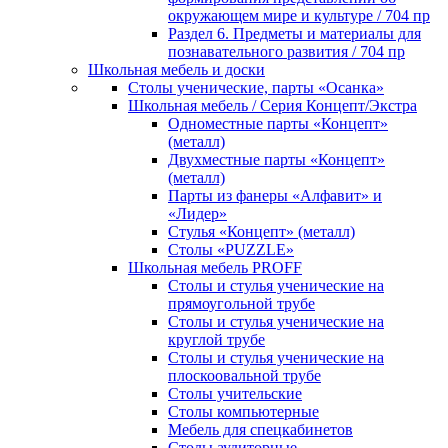
окружающем мире и культуре / 704 пр
Раздел 6. Предметы и материалы для
познавательного развития / 704 пр
Школьная мебель и доски
Столы ученические, парты «Осанка»
Школьная мебель / Серия Концепт/Экстра
Одноместные парты «Концепт»
(металл)
Двухместные парты «Концепт»
(металл)
Парты из фанеры «Алфавит» и
«Лидер»
Стулья «Концепт» (металл)
Столы «PUZZLE»
Школьная мебель PROFF
Столы и стулья ученические на
прямоугольной трубе
Столы и стулья ученические на
круглой трубе
Столы и стулья ученические на
плоскоовальной трубе
Столы учительские
Столы компьютерные
Мебель для спецкабинетов
Столы аудиторные