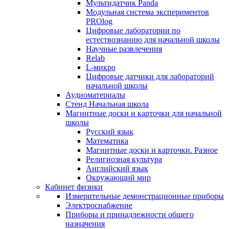
Мультидатчик Panda
Модульная система экспериментов
PROlog
Цифровые лаборатории по
естествознанию для начальной школы
Научные развлечения
Relab
L-микро
Цифровые датчики для лабораторий
начальной школы
Аудиоматериалы
Стенд Начальная школа
Магнитные доски и карточки для начальной
школы
Русский язык
Математика
Магнитные доски и карточки. Разное
Религиозная культура
Английский язык
Окружающий мир
Кабинет физики
Измерительные демонстрационные приборы
Электроснабжение
Приборы и принадлежности общего
назначения