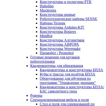
Конструкторы и полигоны РТК
Hubelino
Maxitronix
Конструкторы разные
Робототехнические наборы SENSE
Наборы Техник
Конструкторы Arduino-KIT
Конструкторы Botzees
MiniBot
Конструкторы Алгоритмик
Конструкторы АВРОРА
Конструкторы Weeemake
Промобот / Promobot
Готовые решения для кружков
робототехники
Квадрокоптеры для образования
Квадрокоптеры и конструкторы БПЛА
Кубы и трассы для полётов БПЛА
Оборудовании для обучения по
программе "Управление дронами"
Квадрокоптеры и конструкторы БПЛА/
БАС самолетного типа
Роверы
Специализированная мебель и поля
Стол и поля для соревнований по