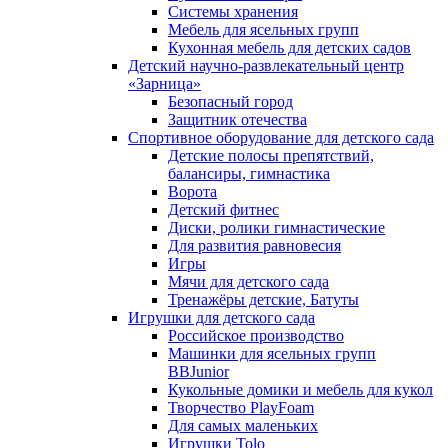
Системы хранения
Мебель для ясельных групп
Кухонная мебель для детских садов
Детский научно-развлекательный центр
«Зарница»
Безопасный город
Защитник отечества
Спортивное оборудование для детского сада
Детские полосы препятствий,
балансиры, гимнастика
Ворота
Детский фитнес
Диски, ролики гимнастические
Для развития равновесия
Игры
Мячи для детского сада
Тренажёры детские, Батуты
Игрушки для детского сада
Российское производство
Машинки для ясельных групп
BBJunior
Кукольные домики и мебель для кукол
Творчество PlayFoam
Для самых маленьких
Игрушки Tolo