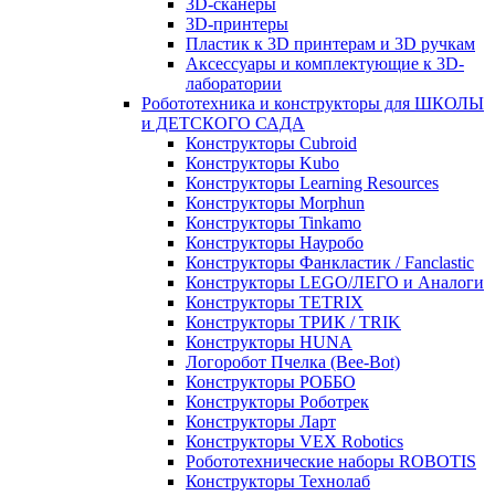
3D-сканеры
3D-принтеры
Пластик к 3D принтерам и 3D ручкам
Аксессуары и комплектующие к 3D-
лаборатории
Робототехника и конструкторы для ШКОЛЫ
и ДЕТСКОГО САДА
Конструкторы Cubroid
Конструкторы Kubo
Конструкторы Learning Resources
Конструкторы Morphun
Конструкторы Tinkamo
Конструкторы Науробо
Конструкторы Фанкластик / Fanclastic
Конструкторы LEGO/ЛЕГО и Аналоги
Конструкторы TETRIX
Конструкторы ТРИК / TRIK
Конструкторы HUNA
Логоробот Пчелка (Bee-Bot)
Конструкторы РОББО
Конструкторы Роботрек
Конструкторы Ларт
Конструкторы VEX Robotics
Робототехнические наборы ROBOTIS
Конструкторы Технолаб