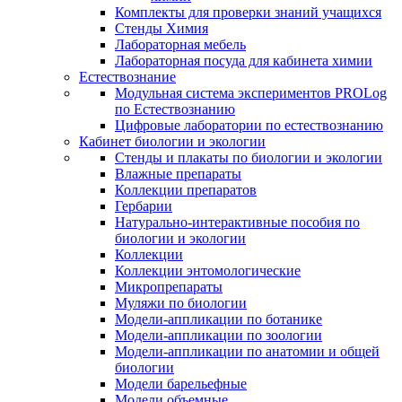
Комплекты для проверки знаний учащихся
Стенды Химия
Лабораторная мебель
Лабораторная посуда для кабинета химии
Естествознание
Модульная система экспериментов PROLog
по Естествознанию
Цифровые лаборатории по естествознанию
Кабинет биологии и экологии
Стенды и плакаты по биологии и экологии
Влажные препараты
Коллекции препаратов
Гербарии
Натурально-интерактивные пособия по
биологии и экологии
Коллекции
Коллекции энтомологические
Микропрепараты
Муляжи по биологии
Модели-аппликации по ботанике
Модели-аппликации по зоологии
Модели-аппликации по анатомии и общей
биологии
Модели барельефные
Модели объемные