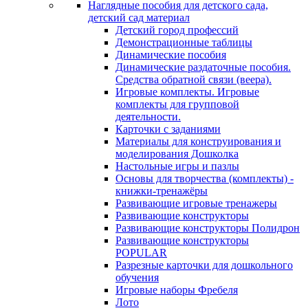
Наглядные пособия для детского сада,
детский сад материал
Детский город профессий
Демонстрационные таблицы
Динамические пособия
Динамические раздаточные пособия.
Средства обратной связи (веера).
Игровые комплекты. Игровые
комплекты для групповой
деятельности.
Карточки с заданиями
Материалы для конструирования и
моделирования Дошколка
Настольные игры и пазлы
Основы для творчества (комплекты) -
книжки-тренажёры
Развивающие игровые тренажеры
Развивающие конструкторы
Развивающие конструкторы Полидрон
Развивающие конструкторы
POPULAR
Разрезные карточки для дошкольного
обучения
Игровые наборы Фребеля
Лото