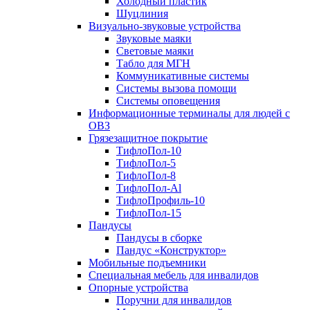
Холодный пластик
Шуцлиния
Визуально-звуковые устройства
Звуковые маяки
Световые маяки
Табло для МГН
Коммуникативные системы
Системы вызова помощи
Системы оповещения
Информационные терминалы для людей с
ОВЗ
Грязезащитное покрытие
ТифлоПол-10
ТифлоПол-5
ТифлоПол-8
ТифлоПол-Al
ТифлоПрофиль-10
ТифлоПол-15
Пандусы
Пандусы в сборке
Пандус «Конструктор»
Мобильные подъемники
Специальная мебель для инвалидов
Опорные устройства
Поручни для инвалидов