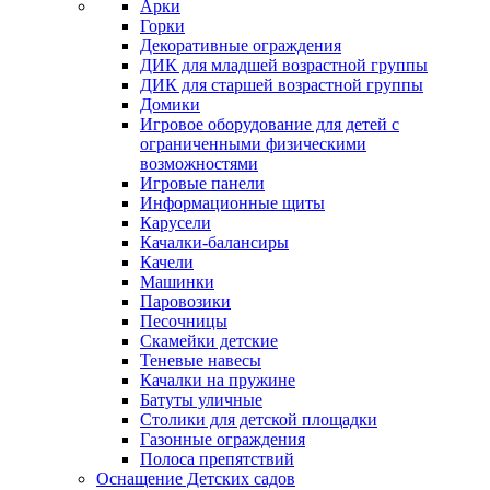
Арки
Горки
Декоративные ограждения
ДИК для младшей возрастной группы
ДИК для старшей возрастной группы
Домики
Игровое оборудование для детей с
ограниченными физическими
возможностями
Игровые панели
Информационные щиты
Карусели
Качалки-балансиры
Качели
Машинки
Паровозики
Песочницы
Скамейки детские
Теневые навесы
Качалки на пружине
Батуты уличные
Столики для детской площадки
Газонные ограждения
Полоса препятствий
Оснащение Детских садов