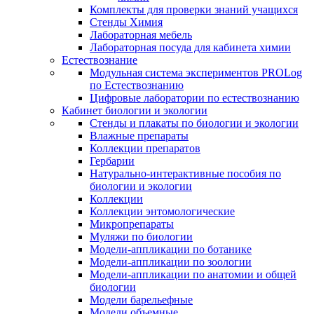
Комплекты для проверки знаний учащихся
Стенды Химия
Лабораторная мебель
Лабораторная посуда для кабинета химии
Естествознание
Модульная система экспериментов PROLog
по Естествознанию
Цифровые лаборатории по естествознанию
Кабинет биологии и экологии
Стенды и плакаты по биологии и экологии
Влажные препараты
Коллекции препаратов
Гербарии
Натурально-интерактивные пособия по
биологии и экологии
Коллекции
Коллекции энтомологические
Микропрепараты
Муляжи по биологии
Модели-аппликации по ботанике
Модели-аппликации по зоологии
Модели-аппликации по анатомии и общей
биологии
Модели барельефные
Модели объемные