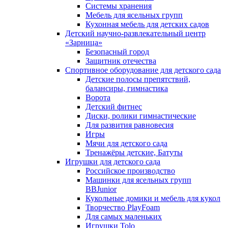
Системы хранения
Мебель для ясельных групп
Кухонная мебель для детских садов
Детский научно-развлекательный центр
«Зарница»
Безопасный город
Защитник отечества
Спортивное оборудование для детского сада
Детские полосы препятствий,
балансиры, гимнастика
Ворота
Детский фитнес
Диски, ролики гимнастические
Для развития равновесия
Игры
Мячи для детского сада
Тренажёры детские, Батуты
Игрушки для детского сада
Российское производство
Машинки для ясельных групп
BBJunior
Кукольные домики и мебель для кукол
Творчество PlayFoam
Для самых маленьких
Игрушки Tolo