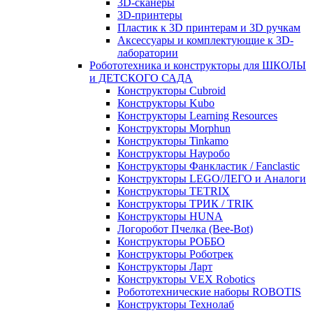
3D-сканеры
3D-принтеры
Пластик к 3D принтерам и 3D ручкам
Аксессуары и комплектующие к 3D-
лаборатории
Робототехника и конструкторы для ШКОЛЫ
и ДЕТСКОГО САДА
Конструкторы Cubroid
Конструкторы Kubo
Конструкторы Learning Resources
Конструкторы Morphun
Конструкторы Tinkamo
Конструкторы Науробо
Конструкторы Фанкластик / Fanclastic
Конструкторы LEGO/ЛЕГО и Аналоги
Конструкторы TETRIX
Конструкторы ТРИК / TRIK
Конструкторы HUNA
Логоробот Пчелка (Bee-Bot)
Конструкторы РОББО
Конструкторы Роботрек
Конструкторы Ларт
Конструкторы VEX Robotics
Робототехнические наборы ROBOTIS
Конструкторы Технолаб