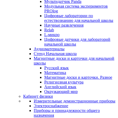
Мультидатчик Panda
Модульная система экспериментов
PROlog
Цифровые лаборатории по
естествознанию для начальной школы
Научные развлечения
Relab
L-микро
Цифровые датчики для лабораторий
начальной школы
Аудиоматериалы
Стенд Начальная школа
Магнитные доски и карточки для начальной
школы
Русский язык
Математика
Магнитные доски и карточки. Разное
Религиозная культура
Английский язык
Окружающий мир
Кабинет физики
Измерительные демонстрационные приборы
Электроснабжение
Приборы и принадлежности общего
назначения