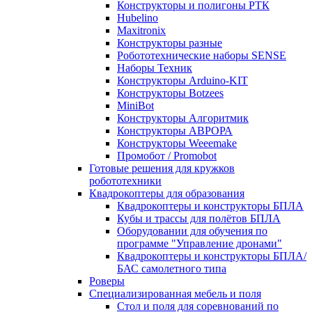
Конструкторы и полигоны РТК
Hubelino
Maxitronix
Конструкторы разные
Робототехнические наборы SENSE
Наборы Техник
Конструкторы Arduino-KIT
Конструкторы Botzees
MiniBot
Конструкторы Алгоритмик
Конструкторы АВРОРА
Конструкторы Weeemake
Промобот / Promobot
Готовые решения для кружков
робототехники
Квадрокоптеры для образования
Квадрокоптеры и конструкторы БПЛА
Кубы и трассы для полётов БПЛА
Оборудовании для обучения по
программе "Управление дронами"
Квадрокоптеры и конструкторы БПЛА/
БАС самолетного типа
Роверы
Специализированная мебель и поля
Стол и поля для соревнований по