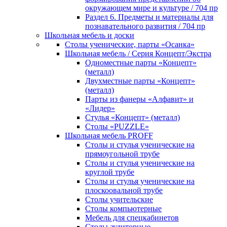
окружающем мире и культуре / 704 пр
Раздел 6. Предметы и материалы для
познавательного развития / 704 пр
Школьная мебель и доски
Столы ученические, парты «Осанка»
Школьная мебель / Серия Концепт/Экстра
Одноместные парты «Концепт»
(металл)
Двухместные парты «Концепт»
(металл)
Парты из фанеры «Алфавит» и
«Лидер»
Стулья «Концепт» (металл)
Столы «PUZZLE»
Школьная мебель PROFF
Столы и стулья ученические на
прямоугольной трубе
Столы и стулья ученические на
круглой трубе
Столы и стулья ученические на
плоскоовальной трубе
Столы учительские
Столы компьютерные
Мебель для спецкабинетов
Столы аудиторные