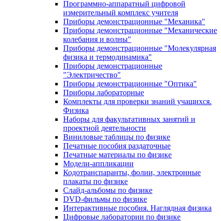
Программно-аппаратный цифровой
измерительный комплекс учителя
Приборы демонстрационные "Механика"
Приборы демонстрационные "Механические
колебания и волны"
Приборы демонстрационные "Молекулярная
физика и термодинамика"
Приборы демонстрационные
"Электричество"
Приборы демонстрационные "Оптика"
Приборы лабораторные
Комплекты для проверки знаний учащихся.
Физика
Наборы для факультативных занятий и
проектной деятельности
Виниловые таблицы по физике
Печатные пособия раздаточные
Печатные материалы по физике
Модели-аппликации
Кодотранспаранты, фолии, электронные
плакаты по физике
Слайд-альбомы по физике
DVD-фильмы по физике
Интерактивные пособия. Наглядная физика
Цифровые лаборатории по физике