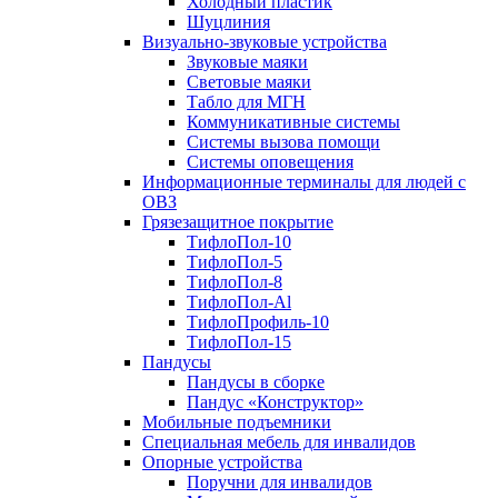
Холодный пластик
Шуцлиния
Визуально-звуковые устройства
Звуковые маяки
Световые маяки
Табло для МГН
Коммуникативные системы
Системы вызова помощи
Системы оповещения
Информационные терминалы для людей с
ОВЗ
Грязезащитное покрытие
ТифлоПол-10
ТифлоПол-5
ТифлоПол-8
ТифлоПол-Al
ТифлоПрофиль-10
ТифлоПол-15
Пандусы
Пандусы в сборке
Пандус «Конструктор»
Мобильные подъемники
Специальная мебель для инвалидов
Опорные устройства
Поручни для инвалидов