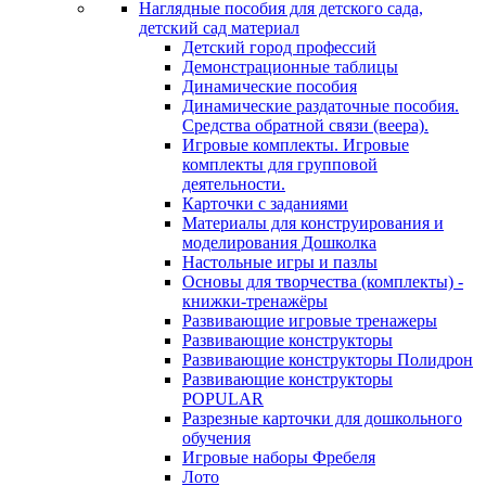
Наглядные пособия для детского сада,
детский сад материал
Детский город профессий
Демонстрационные таблицы
Динамические пособия
Динамические раздаточные пособия.
Средства обратной связи (веера).
Игровые комплекты. Игровые
комплекты для групповой
деятельности.
Карточки с заданиями
Материалы для конструирования и
моделирования Дошколка
Настольные игры и пазлы
Основы для творчества (комплекты) -
книжки-тренажёры
Развивающие игровые тренажеры
Развивающие конструкторы
Развивающие конструкторы Полидрон
Развивающие конструкторы
POPULAR
Разрезные карточки для дошкольного
обучения
Игровые наборы Фребеля
Лото