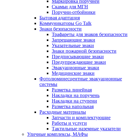
Маркировка поручней
Скамьи для МГН
Поручни-отбойники
Бытовая адаптация
Коммуникаторы Go Talk
Знаки безопасности
Трафареты для знаков безопасности
Запрещающие знаки
Указательные знаки
Знаки пожарной безопасности
Предписывающие знаки
Предупреждающие знаки
Эвакуационные знаки
Медицинские знаки
Фотолюминесцентные эвакуационные
системы
Разметка линейная
Накладки на поручень
Накладки на ступени
Разметка напольная
Расходные материалы
Запчасти и комплектующие
Работы и услуги
Тактильные наземные указатели
Уличные комплексы, МАФы