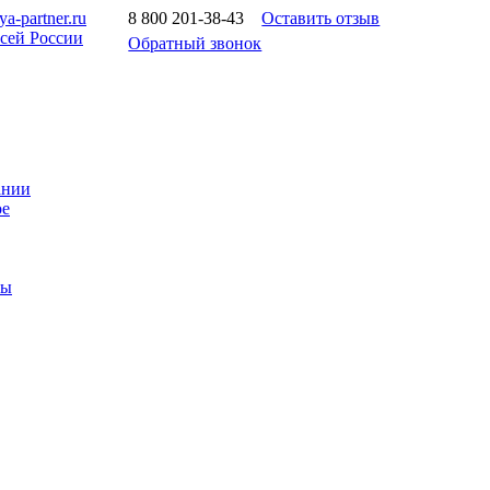
a-partner.ru
8 800 201-38-43
Оставить отзыв
всей России
Обратный звонок
ании
ое
ты