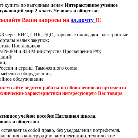
ет купить по выгодным ценам
Интерактивное учебное
ружающий мир 2 класс. Человек и общество
сылайте Ваши запросы на
эл.почту
!!!
-ФЗ через ЕИС, ПИК, ЭДО, торговые площадки, электронные
орталы малых закупок;
ртале Поставщиков;
м № 804 и 838 Министерства Просвещения РФ;
каций;
ий;
России и страны Таможенного союза;
 мебели и оборудования;
ийное обслуживание.
шем сайте ведутся работы по обновлению ассортимента
ехнические характеристики интересующего Вас товара
тивное учебное пособие Наглядная школа.
овек и общество:
оставляет за собой право, без уведомления потребителя,
зменения в конструкцию, комплектацию, технические