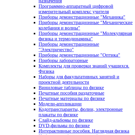
назначения
Программно-аппаратный цифровой
измерительный комплекс учителя
Приборы демонстрационные "Механика"
Приборы демонстрационные "Механические
колебания и волны"
Приборы демонстрационные "Молекулярная
физика и термодинамика"
Приборы демонстрационные
"Электричество"
Приборы демонстрационные "Оптика"
Приборы лабораторные
Комплекты для проверки знаний учащихся.
Физика
Наборы для факультативных занятий и
проектной деятельности
Виниловые таблицы по физике
Печатные пособия раздаточные
Печатные материалы по физике
Модели-аппликации
Кодотранспаранты, фолии, электронные
плакаты по физике
Слайд-альбомы по физике
DVD-фильмы по физике
Интерактивные пособия. Наглядная физика