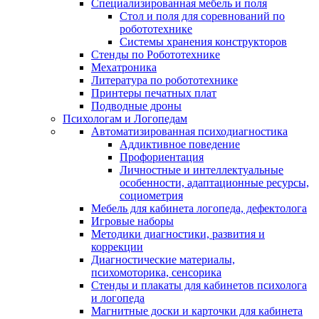
Специализированная мебель и поля
Стол и поля для соревнований по
робототехнике
Системы хранения конструкторов
Стенды по Робототехнике
Мехатроника
Литература по робототехнике
Принтеры печатных плат
Подводные дроны
Психологам и Логопедам
Автоматизированная психодиагностика
Аддиктивное поведение
Профориентация
Личностные и интеллектуальные
особенности, адаптационные ресурсы,
социометрия
Мебель для кабинета логопеда, дефектолога
Игровые наборы
Методики диагностики, развития и
коррекции
Диагностические материалы,
психомоторика, сенсорика
Стенды и плакаты для кабинетов психолога
и логопеда
Магнитные доски и карточки для кабинета