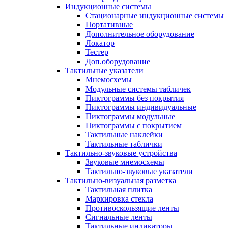
Индукционные системы
Стационарные индукционные системы
Портативные
Дополнительное оборудование
Локатор
Тестер
Доп.оборудование
Тактильные указатели
Мнемосхемы
Модульные системы табличек
Пиктограммы без покрытия
Пиктограммы индивидуальные
Пиктограммы модульные
Пиктограммы с покрытием
Тактильные наклейки
Тактильные таблички
Тактильно-звуковые устройства
Звуковые мнемосхемы
Тактильно-звуковые указатели
Тактильно-визуальная разметка
Тактильная плитка
Маркировка стекла
Противоскользящие ленты
Сигнальные ленты
Тактильные индикаторы