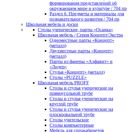
формирования представлений об
окружающем мире и культуре / 704 пр
Раздел 6. Предметы и материалы для
познавательного развития / 704 пр
Школьная мебель и доски
Столы ученические, парты «Осанка»
Школьная мебель / Серия Концепт/Экстра
Одноместные парты «Концепт»
(металл)
Двухместные парты «Концепт»
(металл)
Парты из фанеры «Алфавит» и
«Лидер»
Стулья «Концепт» (металл)
Столы «PUZZLE»
Школьная мебель PROFF
Столы и стулья ученические на
прямоугольной трубе
Столы и стулья ученические на
круглой трубе
Столы и стулья ученические на
плоскоовальной трубе
Столы учительские
Столы компьютерные
Мебель для спецкабинетов