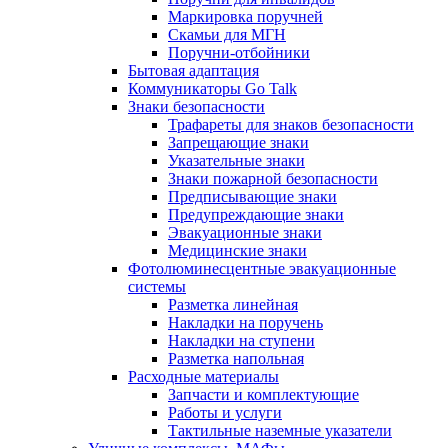
Маркировка поручней
Скамьи для МГН
Поручни-отбойники
Бытовая адаптация
Коммуникаторы Go Talk
Знаки безопасности
Трафареты для знаков безопасности
Запрещающие знаки
Указательные знаки
Знаки пожарной безопасности
Предписывающие знаки
Предупреждающие знаки
Эвакуационные знаки
Медицинские знаки
Фотолюминесцентные эвакуационные
системы
Разметка линейная
Накладки на поручень
Накладки на ступени
Разметка напольная
Расходные материалы
Запчасти и комплектующие
Работы и услуги
Тактильные наземные указатели