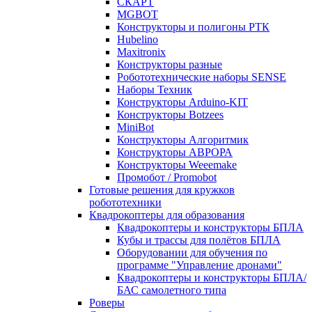
СКАРТ
MGBOT
Конструкторы и полигоны РТК
Hubelino
Maxitronix
Конструкторы разные
Робототехнические наборы SENSE
Наборы Техник
Конструкторы Arduino-KIT
Конструкторы Botzees
MiniBot
Конструкторы Алгоритмик
Конструкторы АВРОРА
Конструкторы Weeemake
Промобот / Promobot
Готовые решения для кружков
робототехники
Квадрокоптеры для образования
Квадрокоптеры и конструкторы БПЛА
Кубы и трассы для полётов БПЛА
Оборудовании для обучения по
программе "Управление дронами"
Квадрокоптеры и конструкторы БПЛА/
БАС самолетного типа
Роверы