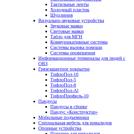
Тактильные ленты
Холодный пластик
Шуцлиния
Визуально-звуковые устройства
Звуковые маяки
Световые маяки
Табло для МГН
Коммуникативные системы
Системы вызова помощи
Системы оповещения
Информационные терминалы для людей с
ОВЗ
Грязезащитное покрытие
ТифлоПол-10
ТифлоПол-5
ТифлоПол-8
ТифлоПол-Al
ТифлоПрофиль-10
Пандусы
Пандусы в сборке
Пандус «Конструктор»
Мобильные подъемники
Специальная мебель для инвалидов
Опорные устройства
Поручни для инвалидов