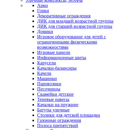
Уличные комплексы, МАФы
Арки
Горки
Декоративные ограждения
ДИК для младшей возрастной группы
ДИК для старшей возрастной группы
Домики
Игровое оборудование для детей с
ограниченными физическими
возможностями
Игровые панели
Информационные щиты
Карусели
Качалки-балансиры
Качели
Машинки
Паровозики
Песочницы
Скамейки детские
Теневые навесы
Качалки на пружине
Батуты уличные
Столики для детской площадки
Газонные ограждения
Полоса препятствий