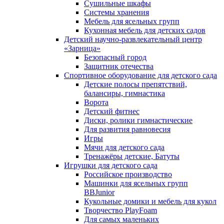
Сушильные шкафы
Системы хранения
Мебель для ясельных групп
Кухонная мебель для детских садов
Детский научно-развлекательный центр
«Зарница»
Безопасный город
Защитник отечества
Спортивное оборудование для детского сада
Детские полосы препятствий,
балансиры, гимнастика
Ворота
Детский фитнес
Диски, ролики гимнастические
Для развития равновесия
Игры
Мячи для детского сада
Тренажёры детские, Батуты
Игрушки для детского сада
Российское производство
Машинки для ясельных групп
BBJunior
Кукольные домики и мебель для кукол
Творчество PlayFoam
Для самых маленьких