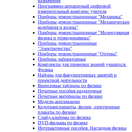
назначения
Программно-аппаратный цифровой
измерительный комплекс учителя
Приборы демонстрационные "Механика"
Приборы демонстрационные "Механические
колебания и волны"
Приборы демонстрационные "Молекулярная
физика и термодинамика"
Приборы демонстрационные
"Электричество"
Приборы демонстрационные "Оптика"
Приборы лабораторные
Комплекты для проверки знаний учащихся.
Физика
Наборы для факультативных занятий и
проектной деятельности
Виниловые таблицы по физике
Печатные пособия раздаточные
Печатные материалы по физике
Модели-аппликации
Кодотранспаранты, фолии, электронные
плакаты по физике
Слайд-альбомы по физике
DVD-фильмы по физике
Интерактивные пособия. Наглядная физика