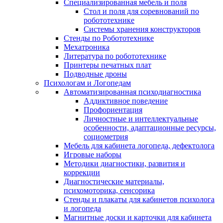
Специализированная мебель и поля
Стол и поля для соревнований по
робототехнике
Системы хранения конструкторов
Стенды по Робототехнике
Мехатроника
Литература по робототехнике
Принтеры печатных плат
Подводные дроны
Психологам и Логопедам
Автоматизированная психодиагностика
Аддиктивное поведение
Профориентация
Личностные и интеллектуальные
особенности, адаптационные ресурсы,
социометрия
Мебель для кабинета логопеда, дефектолога
Игровые наборы
Методики диагностики, развития и
коррекции
Диагностические материалы,
психомоторика, сенсорика
Стенды и плакаты для кабинетов психолога
и логопеда
Магнитные доски и карточки для кабинета