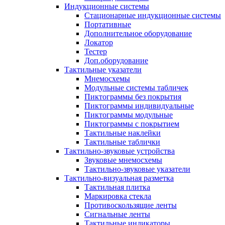
Индукционные системы
Стационарные индукционные системы
Портативные
Дополнительное оборудование
Локатор
Тестер
Доп.оборудование
Тактильные указатели
Мнемосхемы
Модульные системы табличек
Пиктограммы без покрытия
Пиктограммы индивидуальные
Пиктограммы модульные
Пиктограммы с покрытием
Тактильные наклейки
Тактильные таблички
Тактильно-звуковые устройства
Звуковые мнемосхемы
Тактильно-звуковые указатели
Тактильно-визуальная разметка
Тактильная плитка
Маркировка стекла
Противоскользящие ленты
Сигнальные ленты
Тактильные индикаторы