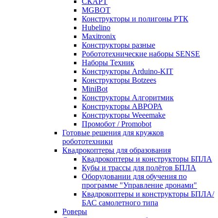
СКАРТ
MGBOT
Конструкторы и полигоны РТК
Hubelino
Maxitronix
Конструкторы разные
Робототехнические наборы SENSE
Наборы Техник
Конструкторы Arduino-KIT
Конструкторы Botzees
MiniBot
Конструкторы Алгоритмик
Конструкторы АВРОРА
Конструкторы Weeemake
Промобот / Promobot
Готовые решения для кружков
робототехники
Квадрокоптеры для образования
Квадрокоптеры и конструкторы БПЛА
Кубы и трассы для полётов БПЛА
Оборудовании для обучения по
программе "Управление дронами"
Квадрокоптеры и конструкторы БПЛА/
БАС самолетного типа
Роверы