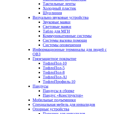
Тактильные ленты
Холодный пластик
Шуцлиния
Визуально-звуковые устройства
Звуковые маяки
Световые маяки
Табло для МГН
Коммуникативные системы
Системы вызова помощи
Системы оповещения
Информационные терминалы для людей с
ОВЗ
Грязезащитное покрытие
ТифлоПол-10
ТифлоПол-5
ТифлоПол-8
ТифлоПол-Al
ТифлоПрофиль-10
Пандусы
Пандусы в сборке
Пандус «Конструктор»
Мобильные подъемники
Специальная мебель для инвалидов
Опорные устройства
Поручни для инвалидов