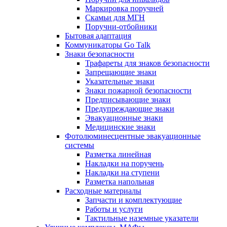
Маркировка поручней
Скамьи для МГН
Поручни-отбойники
Бытовая адаптация
Коммуникаторы Go Talk
Знаки безопасности
Трафареты для знаков безопасности
Запрещающие знаки
Указательные знаки
Знаки пожарной безопасности
Предписывающие знаки
Предупреждающие знаки
Эвакуационные знаки
Медицинские знаки
Фотолюминесцентные эвакуационные
системы
Разметка линейная
Накладки на поручень
Накладки на ступени
Разметка напольная
Расходные материалы
Запчасти и комплектующие
Работы и услуги
Тактильные наземные указатели