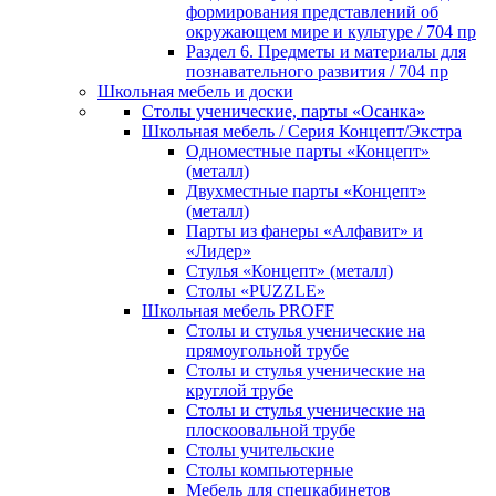
формирования представлений об
окружающем мире и культуре / 704 пр
Раздел 6. Предметы и материалы для
познавательного развития / 704 пр
Школьная мебель и доски
Столы ученические, парты «Осанка»
Школьная мебель / Серия Концепт/Экстра
Одноместные парты «Концепт»
(металл)
Двухместные парты «Концепт»
(металл)
Парты из фанеры «Алфавит» и
«Лидер»
Стулья «Концепт» (металл)
Столы «PUZZLE»
Школьная мебель PROFF
Столы и стулья ученические на
прямоугольной трубе
Столы и стулья ученические на
круглой трубе
Столы и стулья ученические на
плоскоовальной трубе
Столы учительские
Столы компьютерные
Мебель для спецкабинетов