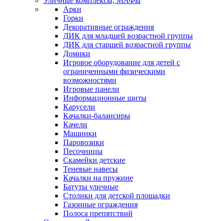
Уличные комплексы, МАФы
Арки
Горки
Декоративные ограждения
ДИК для младшей возрастной группы
ДИК для старшей возрастной группы
Домики
Игровое оборудование для детей с
ограниченными физическими
возможностями
Игровые панели
Информационные щиты
Карусели
Качалки-балансиры
Качели
Машинки
Паровозики
Песочницы
Скамейки детские
Теневые навесы
Качалки на пружине
Батуты уличные
Столики для детской площадки
Газонные ограждения
Полоса препятствий