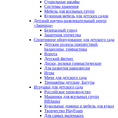
Сушильные шкафы
Системы хранения
Мебель для ясельных групп
Кухонная мебель для детских садов
Детский научно-развлекательный центр
«Зарница»
Безопасный город
Защитник отечества
Спортивное оборудование для детского сада
Детские полосы препятствий,
балансиры, гимнастика
Ворота
Детский фитнес
Диски, ролики гимнастические
Для развития равновесия
Игры
Мячи для детского сада
Тренажёры детские, Батуты
Игрушки для детского сада
Российское производство
Машинки для ясельных групп
BBJunior
Кукольные домики и мебель для кукол
Творчество PlayFoam
Для самых маленьких