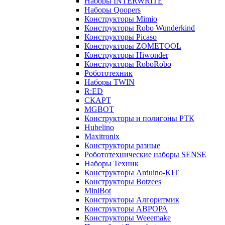
Наборы INTERWRITE
Наборы Qoopers
Конструкторы Mimio
Конструкторы Robo Wunderkind
Конструкторы Picaso
Конструкторы ZOMETOOL
Конструкторы Hiwonder
Конструкторы RoboRobo
Робототехник
Наборы TWIN
R:ED
СКАРТ
MGBOT
Конструкторы и полигоны РТК
Hubelino
Maxitronix
Конструкторы разные
Робототехнические наборы SENSE
Наборы Техник
Конструкторы Arduino-KIT
Конструкторы Botzees
MiniBot
Конструкторы Алгоритмик
Конструкторы АВРОРА
Конструкторы Weeemake