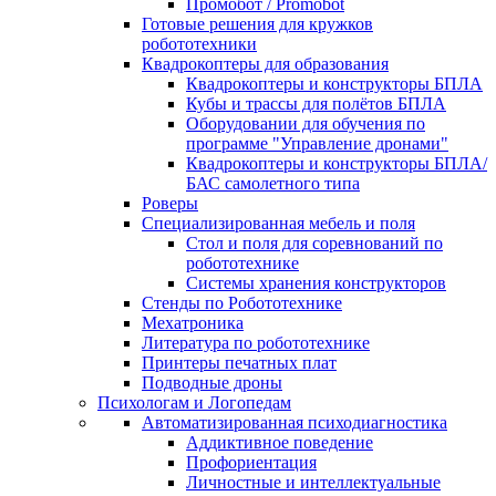
Промобот / Promobot
Готовые решения для кружков
робототехники
Квадрокоптеры для образования
Квадрокоптеры и конструкторы БПЛА
Кубы и трассы для полётов БПЛА
Оборудовании для обучения по
программе "Управление дронами"
Квадрокоптеры и конструкторы БПЛА/
БАС самолетного типа
Роверы
Специализированная мебель и поля
Стол и поля для соревнований по
робототехнике
Системы хранения конструкторов
Стенды по Робототехнике
Мехатроника
Литература по робототехнике
Принтеры печатных плат
Подводные дроны
Психологам и Логопедам
Автоматизированная психодиагностика
Аддиктивное поведение
Профориентация
Личностные и интеллектуальные