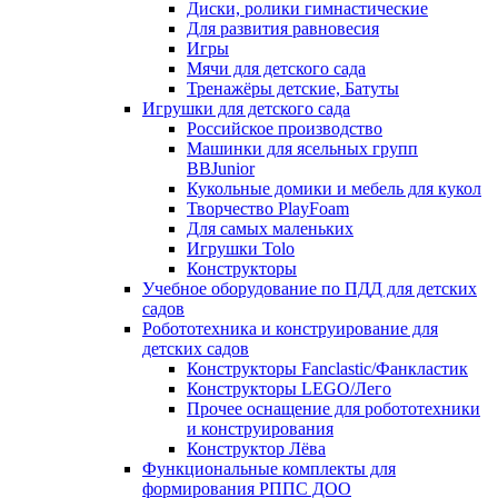
Диски, ролики гимнастические
Для развития равновесия
Игры
Мячи для детского сада
Тренажёры детские, Батуты
Игрушки для детского сада
Российское производство
Машинки для ясельных групп
BBJunior
Кукольные домики и мебель для кукол
Творчество PlayFoam
Для самых маленьких
Игрушки Tolo
Конструкторы
Учебное оборудование по ПДД для детских
садов
Робототехника и конструирование для
детских садов
Конструкторы Fanclastic/Фанкластик
Конструкторы LEGO/Лего
Прочее оснащение для робототехники
и конструирования
Конструктор Лёва
Функциональные комплекты для
формирования РППС ДОО