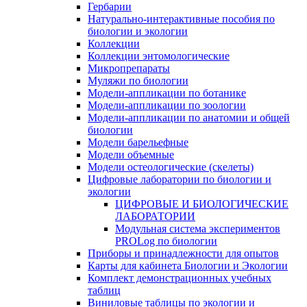
Гербарии
Натурально-интерактивные пособия по
биологии и экологии
Коллекции
Коллекции энтомологические
Микропрепараты
Муляжи по биологии
Модели-аппликации по ботанике
Модели-аппликации по зоологии
Модели-аппликации по анатомии и общей
биологии
Модели барельефные
Модели объемные
Модели остеологические (скелеты)
Цифровые лаборатории по биологии и
экологии
ЦИФРОВЫЕ И БИОЛОГИЧЕСКИЕ
ЛАБОРАТОРИИ
Модульная система экспериментов
PROLog по биологии
Приборы и принадлежности для опытов
Карты для кабинета Биологии и Экологии
Комплект демонстрационных учебных
таблиц
Виниловые таблицы по экологии и