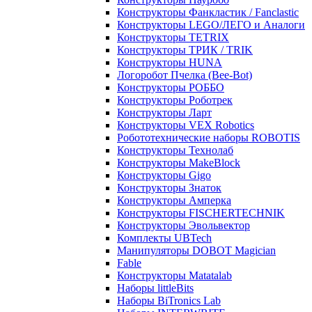
Конструкторы Фанкластик / Fanclastic
Конструкторы LEGO/ЛЕГО и Аналоги
Конструкторы TETRIX
Конструкторы ТРИК / TRIK
Конструкторы HUNA
Логоробот Пчелка (Bee-Bot)
Конструкторы РОББО
Конструкторы Роботрек
Конструкторы Ларт
Конструкторы VEX Robotics
Робототехнические наборы ROBOTIS
Конструкторы Технолаб
Конструкторы MakeBlock
Конструкторы Gigo
Конструкторы Знаток
Конструкторы Амперка
Конструкторы FISCHERTECHNIK
Конструкторы Эвольвектор
Комплекты UBTech
Манипуляторы DOBOT Magician
Fable
Конструкторы Matatalab
Наборы littleBits
Наборы BiTronics Lab