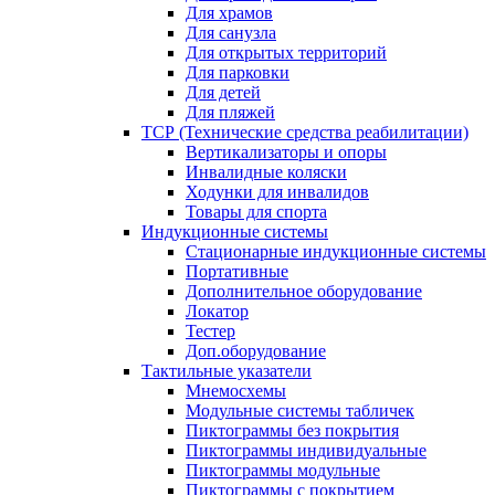
Для храмов
Для санузла
Для открытых территорий
Для парковки
Для детей
Для пляжей
ТСР (Технические средства реабилитации)
Вертикализаторы и опоры
Инвалидные коляски
Ходунки для инвалидов
Товары для спорта
Индукционные системы
Стационарные индукционные системы
Портативные
Дополнительное оборудование
Локатор
Тестер
Доп.оборудование
Тактильные указатели
Мнемосхемы
Модульные системы табличек
Пиктограммы без покрытия
Пиктограммы индивидуальные
Пиктограммы модульные
Пиктограммы с покрытием