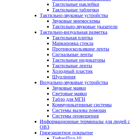
Тактильные наклейки
Тактильные таблички
Тактильно-звуковые устройства
Звуковые мнемосхемы
Тактильно-звуковые указатели
Тактильно-визуальная разметка
Тактильная плитка
Маркировка стекла
Противоскользящие ленты
Сигнальные ленты
Тактильные индикаторы
Тактильные ленты
Холодный пластик
Шуцлиния
Визуально-звуковые устройства
Звуковые маяки
Световые маяки
Табло для МГН
Коммуникативные системы
Системы вызова помощи
Системы оповещения
Информационные терминалы для людей с
ОВЗ
Грязезащитное покрытие
ТифлоПол-10