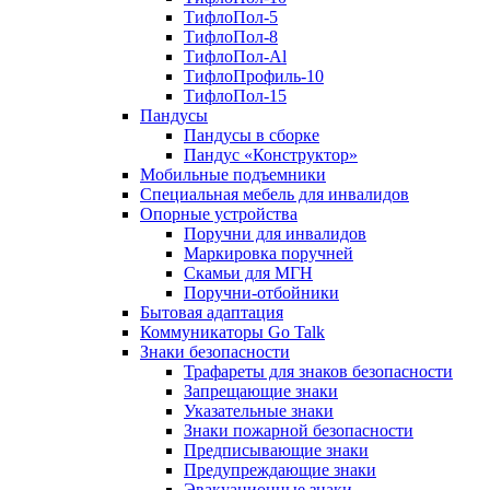
ТифлоПол-5
ТифлоПол-8
ТифлоПол-Al
ТифлоПрофиль-10
ТифлоПол-15
Пандусы
Пандусы в сборке
Пандус «Конструктор»
Мобильные подъемники
Специальная мебель для инвалидов
Опорные устройства
Поручни для инвалидов
Маркировка поручней
Скамьи для МГН
Поручни-отбойники
Бытовая адаптация
Коммуникаторы Go Talk
Знаки безопасности
Трафареты для знаков безопасности
Запрещающие знаки
Указательные знаки
Знаки пожарной безопасности
Предписывающие знаки
Предупреждающие знаки
Эвакуационные знаки