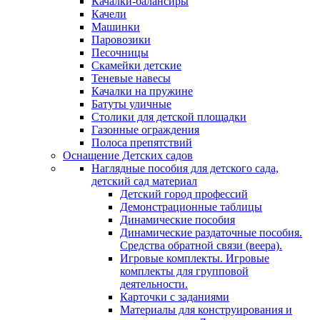
Качалки-балансиры
Качели
Машинки
Паровозики
Песочницы
Скамейки детские
Теневые навесы
Качалки на пружине
Батуты уличные
Столики для детской площадки
Газонные ограждения
Полоса препятствий
Оснащение Детских садов
Наглядные пособия для детского сада,
детский сад материал
Детский город профессий
Демонстрационные таблицы
Динамические пособия
Динамические раздаточные пособия.
Средства обратной связи (веера).
Игровые комплекты. Игровые
комплекты для групповой
деятельности.
Карточки с заданиями
Материалы для конструирования и