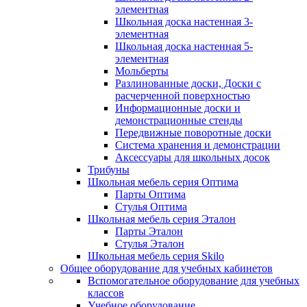
элементная
Школьная доска настенная 3-
элементная
Школьная доска настенная 5-
элементная
Мольберты
Разлинованные доски, Доски с
расчерченной поверхностью
Информационные доски и
демонстрационные стенды
Передвижные поворотные доски
Система хранения и демонстрации
Аксессуары для школьных досок
Трибуны
Школьная мебель серия Оптима
Парты Оптима
Стулья Оптима
Школьная мебель серия Эталон
Парты Эталон
Стулья Эталон
Школьная мебель серия Skilo
Общее оборудование для учебных кабинетов
Вспомогательное оборудование для учебных
классов
Учебное оборудование