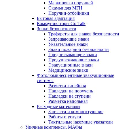
Маркировка поручней
Скамьи для МГН
Поручни-отбойники
Бытовая адаптация
Коммуникаторы Go Talk
Знаки безопасности
Трафареты для знаков безопасности
Запрещающие знаки
Указательные знаки
Знаки пожарной безопасности
Предписывающие знаки
Предупреждающие знаки
Эвакуационные знаки
Медицинские знаки
Фотолюминесцентные эвакуационные
системы
Разметка линейная
Накладки на поручень
Накладки на ступени
Разметка напольная
Расходные материалы
Запчасти и комплектующие
Работы и услуги
Тактильные наземные указатели
Уличные комплексы, МАФы