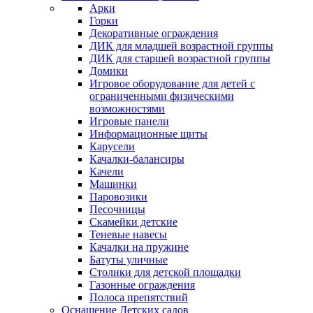
Арки
Горки
Декоративные ограждения
ДИК для младшей возрастной группы
ДИК для старшей возрастной группы
Домики
Игровое оборудование для детей с
ограниченными физическими
возможностями
Игровые панели
Информационные щиты
Карусели
Качалки-балансиры
Качели
Машинки
Паровозики
Песочницы
Скамейки детские
Теневые навесы
Качалки на пружине
Батуты уличные
Столики для детской площадки
Газонные ограждения
Полоса препятствий
Оснащение Детских садов