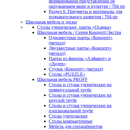
формирования представлений об
окружающем мире и культуре / 704 пр
Раздел 6. Предметы и материалы для
познавательного развития / 704 пр
Школьная мебель и доски
Столы ученические, парты «Осанка»
Школьная мебель / Серия Концепт/Экстра
Одноместные парты «Концепт»
(металл)
Двухместные парты «Концепт»
(металл)
Парты из фанеры «Алфавит» и
«Лидер»
Стулья «Концепт» (металл)
Столы «PUZZLE»
Школьная мебель PROFF
Столы и стулья ученические на
прямоугольной трубе
Столы и стулья ученические на
круглой трубе
Столы и стулья ученические на
плоскоовальной трубе
Столы учительские
Столы компьютерные
Мебель для спецкабинетов