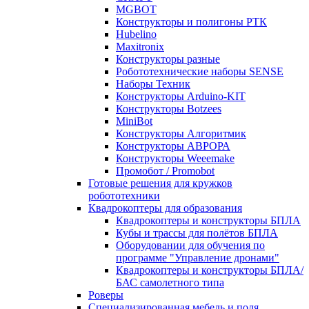
MGBOT
Конструкторы и полигоны РТК
Hubelino
Maxitronix
Конструкторы разные
Робототехнические наборы SENSE
Наборы Техник
Конструкторы Arduino-KIT
Конструкторы Botzees
MiniBot
Конструкторы Алгоритмик
Конструкторы АВРОРА
Конструкторы Weeemake
Промобот / Promobot
Готовые решения для кружков
робототехники
Квадрокоптеры для образования
Квадрокоптеры и конструкторы БПЛА
Кубы и трассы для полётов БПЛА
Оборудовании для обучения по
программе "Управление дронами"
Квадрокоптеры и конструкторы БПЛА/
БАС самолетного типа
Роверы
Специализированная мебель и поля