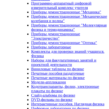
Программно-аппаратный цифровой
измерительный комплекс учителя
Приборы демонстрационные "Механика"
Приборы демонстрационные "Механические
колебания и волны"
Приборы демонстрационные "Молекулярная
физика и термодинамика"
Приборы демонстрационные
"Электричество"
Приборы демонстрационные "Оптика"
Приборы лабораторные
Комплекты для проверки знаний учащихся.
Физика
Наборы для факультативных занятий и
проектной деятельности
Виниловые таблицы по физике
Печатные пособия раздаточные
Печатные материалы по физике
Модели-аппликации
Кодотранспаранты, фолии, электронные
плакаты по физике
Слайд-альбомы по физике
DVD-фильмы по физике
Интерактивные пособия. Наглядная физика
Цифровые лаборатории по физике