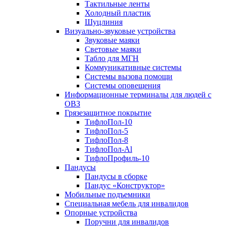
Тактильные ленты
Холодный пластик
Шуцлиния
Визуально-звуковые устройства
Звуковые маяки
Световые маяки
Табло для МГН
Коммуникативные системы
Системы вызова помощи
Системы оповещения
Информационные терминалы для людей с
ОВЗ
Грязезащитное покрытие
ТифлоПол-10
ТифлоПол-5
ТифлоПол-8
ТифлоПол-Al
ТифлоПрофиль-10
Пандусы
Пандусы в сборке
Пандус «Конструктор»
Мобильные подъемники
Специальная мебель для инвалидов
Опорные устройства
Поручни для инвалидов