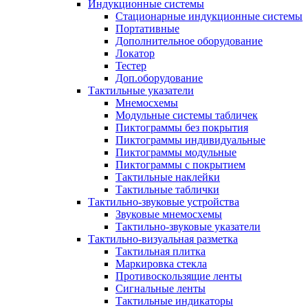
Индукционные системы
Стационарные индукционные системы
Портативные
Дополнительное оборудование
Локатор
Тестер
Доп.оборудование
Тактильные указатели
Мнемосхемы
Модульные системы табличек
Пиктограммы без покрытия
Пиктограммы индивидуальные
Пиктограммы модульные
Пиктограммы с покрытием
Тактильные наклейки
Тактильные таблички
Тактильно-звуковые устройства
Звуковые мнемосхемы
Тактильно-звуковые указатели
Тактильно-визуальная разметка
Тактильная плитка
Маркировка стекла
Противоскользящие ленты
Сигнальные ленты
Тактильные индикаторы