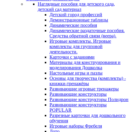
Наглядные пособия для детского сада,
детский сад материал
Детский город профессий
Демонстрационные таблицы
Динамические пособия
Динамические раздаточные пособия.
Средства обратной связи (веера).
Игровые комплекты. Игровые
комплекты для групповой
деятельности.
Карточки с заданиями
Материалы для конструирования и
моделирования Дошколка
Настольные игры и пазлы
Основы для творчества (комплекты) -
книжки-тренажёры
Развивающие игровые тренажеры
Развивающие конструкторы
Развивающие конструкторы Полидрон
Развивающие конструкторы
POPULAR
Разрезные карточки для дошкольного
обучения
Игровые наборы Фребеля
Лото