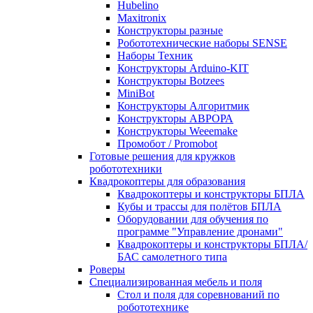
Hubelino
Maxitronix
Конструкторы разные
Робототехнические наборы SENSE
Наборы Техник
Конструкторы Arduino-KIT
Конструкторы Botzees
MiniBot
Конструкторы Алгоритмик
Конструкторы АВРОРА
Конструкторы Weeemake
Промобот / Promobot
Готовые решения для кружков
робототехники
Квадрокоптеры для образования
Квадрокоптеры и конструкторы БПЛА
Кубы и трассы для полётов БПЛА
Оборудовании для обучения по
программе "Управление дронами"
Квадрокоптеры и конструкторы БПЛА/
БАС самолетного типа
Роверы
Специализированная мебель и поля
Стол и поля для соревнований по
робототехнике