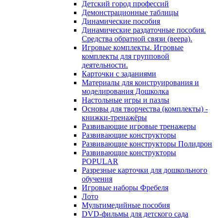
Детский город профессий
Демонстрационные таблицы
Динамические пособия
Динамические раздаточные пособия.
Средства обратной связи (веера).
Игровые комплекты. Игровые
комплекты для групповой
деятельности.
Карточки с заданиями
Материалы для конструирования и
моделирования Дошколка
Настольные игры и пазлы
Основы для творчества (комплекты) -
книжки-тренажёры
Развивающие игровые тренажеры
Развивающие конструкторы
Развивающие конструкторы Полидрон
Развивающие конструкторы
POPULAR
Разрезные карточки для дошкольного
обучения
Игровые наборы Фребеля
Лото
Мультимедийные пособия
DVD-фильмы для детского сада