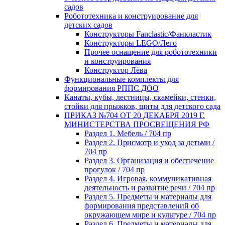
садов
Робототехника и конструирование для
детских садов
Конструкторы Fanclastic/Фанкластик
Конструкторы LEGO/Лего
Прочее оснащение для робототехники
и конструирования
Конструктор Лёва
Функциональные комплекты для
формирования РППС ДОО
Канаты, кубы, лестницы, скамейки, стенки,
стойки для прыжков, щиты для детского сада
ПРИКАЗ №704 ОТ 20 ДЕКАБРЯ 2019 Г.
МИНИСТЕРСТВА ПРОСВЕЩЕНИЯ РФ
Раздел 1. Мебель / 704 пр
Раздел 2. Присмотр и уход за детьми /
704 пр
Раздел 3. Организация и обеспечение
прогулок / 704 пр
Раздел 4. Игровая, коммуникативная
деятельность и развитие речи / 704 пр
Раздел 5. Предметы и материалы для
формирования представлений об
окружающем мире и культуре / 704 пр
Раздел 6. Предметы и материалы для