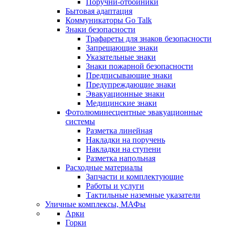
Поручни-отбойники
Бытовая адаптация
Коммуникаторы Go Talk
Знаки безопасности
Трафареты для знаков безопасности
Запрещающие знаки
Указательные знаки
Знаки пожарной безопасности
Предписывающие знаки
Предупреждающие знаки
Эвакуационные знаки
Медицинские знаки
Фотолюминесцентные эвакуационные
системы
Разметка линейная
Накладки на поручень
Накладки на ступени
Разметка напольная
Расходные материалы
Запчасти и комплектующие
Работы и услуги
Тактильные наземные указатели
Уличные комплексы, МАФы
Арки
Горки