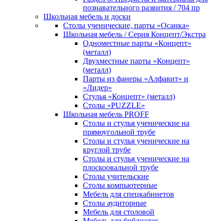
познавательного развития / 704 пр
Школьная мебель и доски
Столы ученические, парты «Осанка»
Школьная мебель / Серия Концепт/Экстра
Одноместные парты «Концепт»
(металл)
Двухместные парты «Концепт»
(металл)
Парты из фанеры «Алфавит» и
«Лидер»
Стулья «Концепт» (металл)
Столы «PUZZLE»
Школьная мебель PROFF
Столы и стулья ученические на
прямоугольной трубе
Столы и стулья ученические на
круглой трубе
Столы и стулья ученические на
плоскоовальной трубе
Столы учительские
Столы компьютерные
Мебель для спецкабинетов
Столы аудиторные
Мебель для столовой
Мебель для библиотек