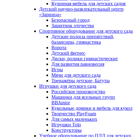
Кухонная мебель для детских садов
Детский научно-развлекательный центр
«Зарница»
Безопасный город
Защитник отечества
Спортивное оборудование для детского сада
Детские полосы препятствий,
балансиры, гимнастика
Ворота
Детский фитнес
Диски, ролики гимнастические
Для развития равновесия
Игры
Мячи для детского сада
Тренажёры детские, Батуты
Игрушки для детского сада
Российское производство
Машинки для ясельных групп
BBJunior
Кукольные домики и мебель для кукол
Творчество PlayFoam
Для самых маленьких
Игрушки Tolo
Конструкторы
Учебное оборудование по ПДД для детских