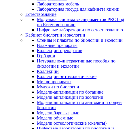
Лабораторная мебель
Лабораторная посуда для кабинета химии
Естествознание
Модульная система экспериментов PROLog
по Естествознанию
Цифровые лаборатории по естествознанию
Кабинет биологии и экологии
Стенды и плакаты по биологии и экологии
Влажные препараты
Коллекции препаратов
Гербарии
Натурально-интерактивные пособия по
биологии и экологии
Коллекции
Коллекции энтомологические
Микропрепараты
Муляжи по биологии
Модели-аппликации по ботанике
Модели-аппликации по зоологии
Модели-аппликации по анатомии и общей
биологии
Модели барельефные
Модели объемные
Модели остеологические (скелеты)
Цифровые лаборатории по биологии и