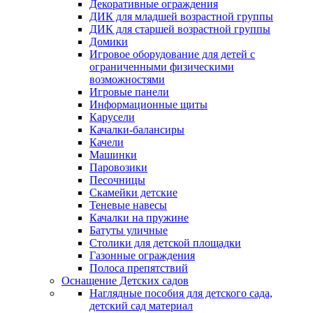
Декоративные ограждения
ДИК для младшей возрастной группы
ДИК для старшей возрастной группы
Домики
Игровое оборудование для детей с
ограниченными физическими
возможностями
Игровые панели
Информационные щиты
Карусели
Качалки-балансиры
Качели
Машинки
Паровозики
Песочницы
Скамейки детские
Теневые навесы
Качалки на пружине
Батуты уличные
Столики для детской площадки
Газонные ограждения
Полоса препятствий
Оснащение Детских садов
Наглядные пособия для детского сада,
детский сад материал