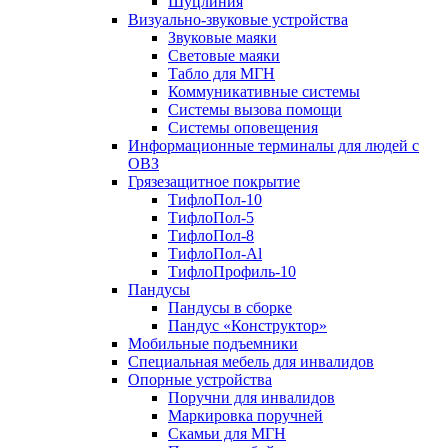
Шуцлиния
Визуально-звуковые устройства
Звуковые маяки
Световые маяки
Табло для МГН
Коммуникативные системы
Системы вызова помощи
Системы оповещения
Информационные терминалы для людей с
ОВЗ
Грязезащитное покрытие
ТифлоПол-10
ТифлоПол-5
ТифлоПол-8
ТифлоПол-Al
ТифлоПрофиль-10
Пандусы
Пандусы в сборке
Пандус «Конструктор»
Мобильные подъемники
Специальная мебель для инвалидов
Опорные устройства
Поручни для инвалидов
Маркировка поручней
Скамьи для МГН