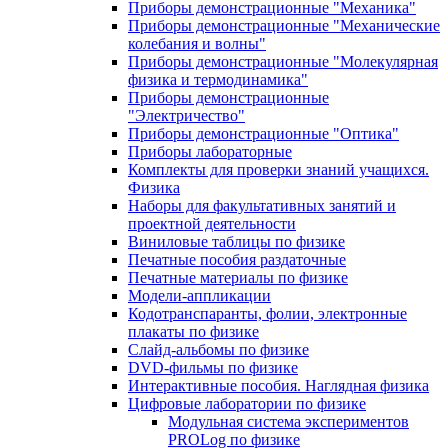
Приборы демонстрационные "Механика"
Приборы демонстрационные "Механические
колебания и волны"
Приборы демонстрационные "Молекулярная
физика и термодинамика"
Приборы демонстрационные
"Электричество"
Приборы демонстрационные "Оптика"
Приборы лабораторные
Комплекты для проверки знаний учащихся.
Физика
Наборы для факультативных занятий и
проектной деятельности
Виниловые таблицы по физике
Печатные пособия раздаточные
Печатные материалы по физике
Модели-аппликации
Кодотранспаранты, фолии, электронные
плакаты по физике
Слайд-альбомы по физике
DVD-фильмы по физике
Интерактивные пособия. Наглядная физика
Цифровые лаборатории по физике
Модульная система экспериментов
PROLog по физике