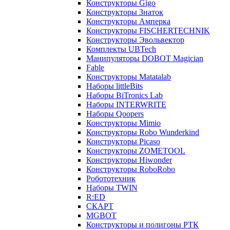
Конструкторы Gigo
Конструкторы Знаток
Конструкторы Амперка
Конструкторы FISCHERTECHNIK
Конструкторы Эвольвектор
Комплекты UBTech
Манипуляторы DOBOT Magician
Fable
Конструкторы Matatalab
Наборы littleBits
Наборы BiTronics Lab
Наборы INTERWRITE
Наборы Qoopers
Конструкторы Mimio
Конструкторы Robo Wunderkind
Конструкторы Picaso
Конструкторы ZOMETOOL
Конструкторы Hiwonder
Конструкторы RoboRobo
Робототехник
Наборы TWIN
R:ED
СКАРТ
MGBOT
Конструкторы и полигоны РТК