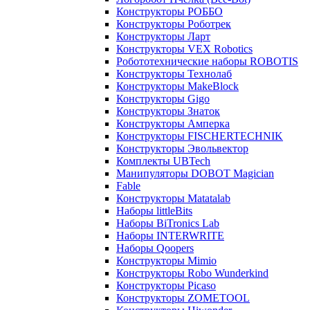
Конструкторы РОББО
Конструкторы Роботрек
Конструкторы Ларт
Конструкторы VEX Robotics
Робототехнические наборы ROBOTIS
Конструкторы Технолаб
Конструкторы MakeBlock
Конструкторы Gigo
Конструкторы Знаток
Конструкторы Амперка
Конструкторы FISCHERTECHNIK
Конструкторы Эвольвектор
Комплекты UBTech
Манипуляторы DOBOT Magician
Fable
Конструкторы Matatalab
Наборы littleBits
Наборы BiTronics Lab
Наборы INTERWRITE
Наборы Qoopers
Конструкторы Mimio
Конструкторы Robo Wunderkind
Конструкторы Picaso
Конструкторы ZOMETOOL