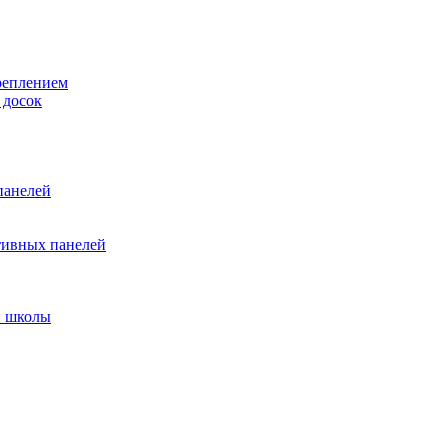
реплением
 досок
панелей
тивных панелей
и школы