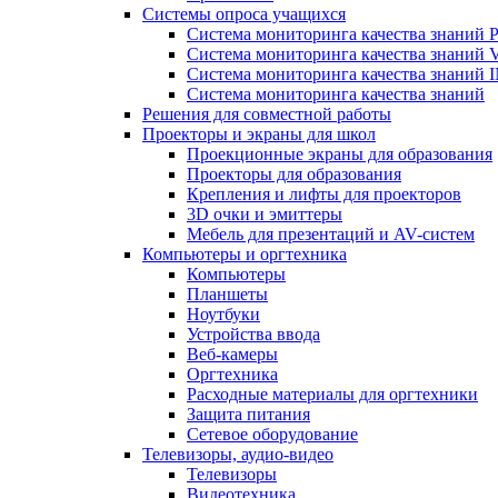
Системы опроса учащихся
Система мониторинга качества знаний Pr
Система мониторинга качества знаний 
Система мониторинга качества знани
Система мониторинга качества знаний
Решения для совместной работы
Проекторы и экраны для школ
Проекционные экраны для образования
Проекторы для образования
Крепления и лифты для проекторов
3D очки и эмиттеры
Мебель для презентаций и AV-систем
Компьютеры и оргтехника
Компьютеры
Планшеты
Ноутбуки
Устройства ввода
Веб-камеры
Оргтехника
Расходные материалы для оргтехники
Защита питания
Сетевое оборудование
Телевизоры, аудио-видео
Телевизоры
Видеотехника