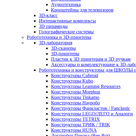
Аудиотехника
Кронштейны для телевизоров
3D-класс
Интерактивные комплексы
3D пирамиды
Голографические системы
Робототехника и 3D-принтеры
3D-лаборатория
3D-сканеры
3D-принтеры
Пластик к 3D принтерам и 3D ручкам
Аксессуары и комплектующие к 3D-лаб
Робототехника и конструкторы для ШКОЛ
Конструкторы Cubroid
Конструкторы Kubo
Конструкторы Learning Resources
Конструкторы Morphun
Конструкторы Tinkamo
Конструкторы Науробо
Конструкторы Фанкластик / Fanclastic
Конструкторы LEGO/ЛЕГО и Аналоги
Конструкторы TETRIX
Конструкторы ТРИК / TRIK
Конструкторы HUNA
Логоробот Пчелка (Bee-Bot)