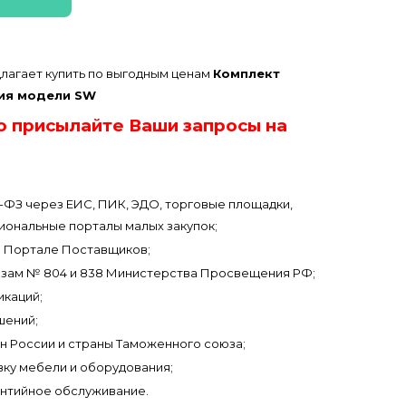
лагает купить по выгодным ценам
Комплект
ия модели SW
о присылайте Ваши запросы на
3-ФЗ через ЕИС, ПИК, ЭДО, торговые площадки,
иональные порталы малых закупок;
 Портале Поставщиков;
азам № 804 и 838 Министерства Просвещения РФ;
икаций;
шений;
он России и страны Таможенного союза;
вку мебели и оборудования;
антийное обслуживание.