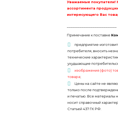
Уважаемые покупатели! 
ассортимента продукции
интересующего Вас това
___________________________
Примечание к поставке
Ко
предприятие-изготовит
потребителя, вносить незн
технические характеристики
ухудшающие потребительски
изображения (фото) то
товара
;
Цены на сайте не являю
только после подтверждени
и печатью. Все материалы 
носит справочный характер
Статьей 437 ГК РФ.