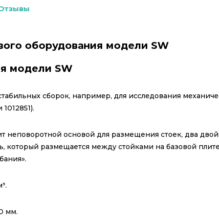
Отзывы
ового оборудования модели SW
ия модели SW
стабильных сборок, например, для исследования механиче
1012851).
жит неповоротной основой для размещения стоек, два дво
 который размещается между стойками на базовой плите 
бания».
³.
0 мм.