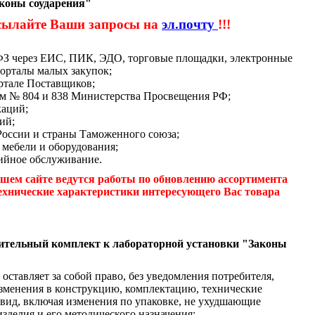
аконы соударения"
сылайте Ваши запросы на
эл.почту
!!!
-ФЗ через ЕИС, ПИК, ЭДО, торговые площадки, электронные
орталы малых закупок;
ртале Поставщиков;
м № 804 и 838 Министерства Просвещения РФ;
каций;
ий;
России и страны Таможенного союза;
 мебели и оборудования;
ийное обслуживание.
шем сайте ведутся работы по обновлению ассортимента
ехнические характеристики интересующего Вас товара
ительный комплект к лабораторной установки "Законы
оставляет за собой право, без уведомления потребителя,
зменения в конструкцию, комплектацию, технические
вид, включая изменения по упаковке, не ухудшающие
зделия и его методического назначения;