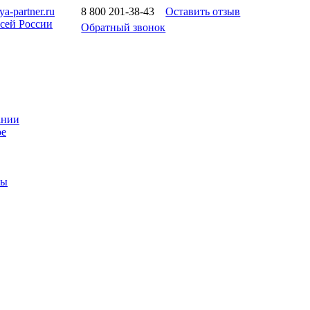
a-partner.ru
8 800 201-38-43
Оставить отзыв
всей России
Обратный звонок
ании
ое
ты