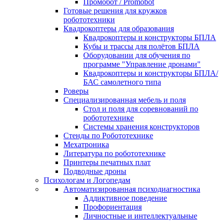
Промобот / Promobot
Готовые решения для кружков
робототехники
Квадрокоптеры для образования
Квадрокоптеры и конструкторы БПЛА
Кубы и трассы для полётов БПЛА
Оборудовании для обучения по
программе "Управление дронами"
Квадрокоптеры и конструкторы БПЛА/
БАС самолетного типа
Роверы
Специализированная мебель и поля
Стол и поля для соревнований по
робототехнике
Системы хранения конструкторов
Стенды по Робототехнике
Мехатроника
Литература по робототехнике
Принтеры печатных плат
Подводные дроны
Психологам и Логопедам
Автоматизированная психодиагностика
Аддиктивное поведение
Профориентация
Личностные и интеллектуальные