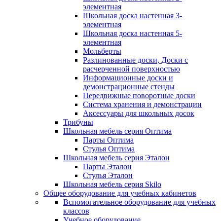
элементная
Школьная доска настенная 3-
элементная
Школьная доска настенная 5-
элементная
Мольберты
Разлинованные доски, Доски с
расчерченной поверхностью
Информационные доски и
демонстрационные стенды
Передвижные поворотные доски
Система хранения и демонстрации
Аксессуары для школьных досок
Трибуны
Школьная мебель серия Оптима
Парты Оптима
Стулья Оптима
Школьная мебель серия Эталон
Парты Эталон
Стулья Эталон
Школьная мебель серия Skilo
Общее оборудование для учебных кабинетов
Вспомогательное оборудование для учебных
классов
Учебное оборудование