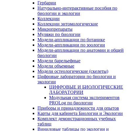
Гербарии
Натурально-интерактивные пособия по
биологии и экологии
Коллекции
Коллекции энтомологические
Микропрепараты
Муляжи по биологии
Модели-аппликации по ботанике
Модели-аппликации по зоологии
Модели-аппликации по анатомии и общей
биологии
Модели барельефные
Модели объемные
Модели остеологические (скелеты)
Цифровые лаборатории по биологии и
экологии
ЦИФРОВЫЕ И БИОЛОГИЧЕСКИЕ
ЛАБОРАТОРИИ
Модульная система экспериментов
PROLog по биологии
Приборы и принадлежности для опытов
Карты для кабинета Биологии и Экологии
Комплект демонстрационных учебных
таблиц
Виниловые таблицы по экологии и