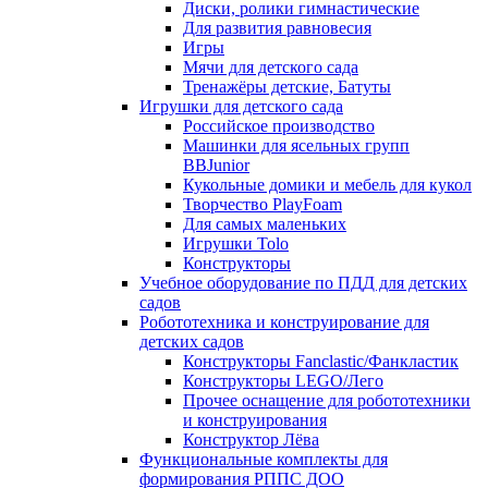
Диски, ролики гимнастические
Для развития равновесия
Игры
Мячи для детского сада
Тренажёры детские, Батуты
Игрушки для детского сада
Российское производство
Машинки для ясельных групп
BBJunior
Кукольные домики и мебель для кукол
Творчество PlayFoam
Для самых маленьких
Игрушки Tolo
Конструкторы
Учебное оборудование по ПДД для детских
садов
Робототехника и конструирование для
детских садов
Конструкторы Fanclastic/Фанкластик
Конструкторы LEGO/Лего
Прочее оснащение для робототехники
и конструирования
Конструктор Лёва
Функциональные комплекты для
формирования РППС ДОО