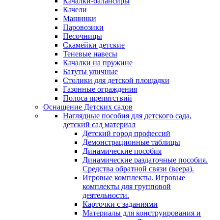
Качалки-балансиры
Качели
Машинки
Паровозики
Песочницы
Скамейки детские
Теневые навесы
Качалки на пружине
Батуты уличные
Столики для детской площадки
Газонные ограждения
Полоса препятствий
Оснащение Детских садов
Наглядные пособия для детского сада,
детский сад материал
Детский город профессий
Демонстрационные таблицы
Динамические пособия
Динамические раздаточные пособия.
Средства обратной связи (веера).
Игровые комплекты. Игровые
комплекты для групповой
деятельности.
Карточки с заданиями
Материалы для конструирования и