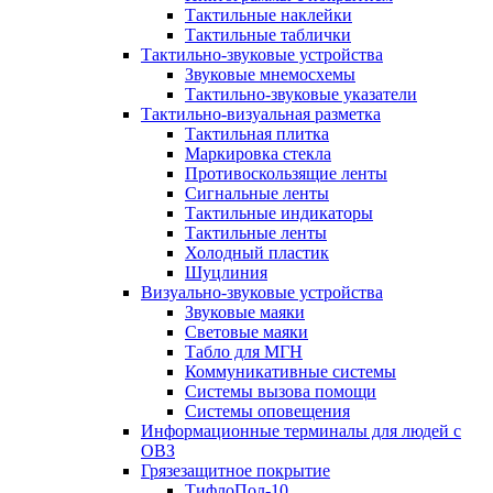
Тактильные наклейки
Тактильные таблички
Тактильно-звуковые устройства
Звуковые мнемосхемы
Тактильно-звуковые указатели
Тактильно-визуальная разметка
Тактильная плитка
Маркировка стекла
Противоскользящие ленты
Сигнальные ленты
Тактильные индикаторы
Тактильные ленты
Холодный пластик
Шуцлиния
Визуально-звуковые устройства
Звуковые маяки
Световые маяки
Табло для МГН
Коммуникативные системы
Системы вызова помощи
Системы оповещения
Информационные терминалы для людей с
ОВЗ
Грязезащитное покрытие
ТифлоПол-10