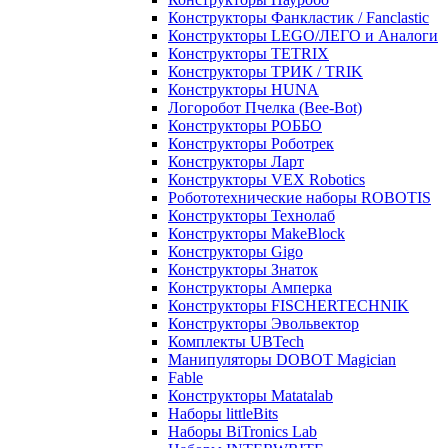
Конструкторы Фанкластик / Fanclastic
Конструкторы LEGO/ЛЕГО и Аналоги
Конструкторы TETRIX
Конструкторы ТРИК / TRIK
Конструкторы HUNA
Логоробот Пчелка (Bee-Bot)
Конструкторы РОББО
Конструкторы Роботрек
Конструкторы Ларт
Конструкторы VEX Robotics
Робототехнические наборы ROBOTIS
Конструкторы Технолаб
Конструкторы MakeBlock
Конструкторы Gigo
Конструкторы Знаток
Конструкторы Амперка
Конструкторы FISCHERTECHNIK
Конструкторы Эвольвектор
Комплекты UBTech
Манипуляторы DOBOT Magician
Fable
Конструкторы Matatalab
Наборы littleBits
Наборы BiTronics Lab