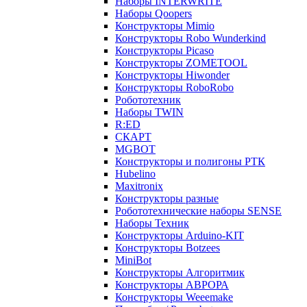
Наборы INTERWRITE
Наборы Qoopers
Конструкторы Mimio
Конструкторы Robo Wunderkind
Конструкторы Picaso
Конструкторы ZOMETOOL
Конструкторы Hiwonder
Конструкторы RoboRobo
Робототехник
Наборы TWIN
R:ED
СКАРТ
MGBOT
Конструкторы и полигоны РТК
Hubelino
Maxitronix
Конструкторы разные
Робототехнические наборы SENSE
Наборы Техник
Конструкторы Arduino-KIT
Конструкторы Botzees
MiniBot
Конструкторы Алгоритмик
Конструкторы АВРОРА
Конструкторы Weeemake