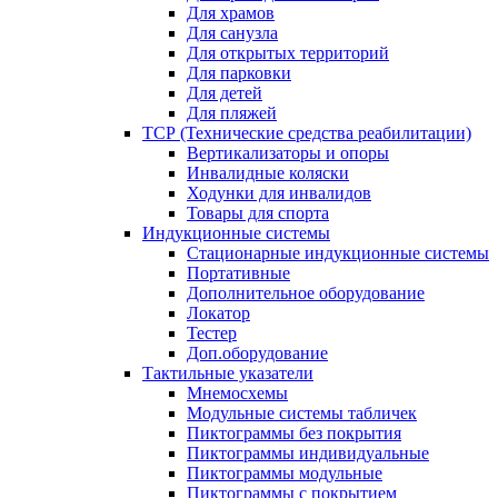
Для храмов
Для санузла
Для открытых территорий
Для парковки
Для детей
Для пляжей
ТСР (Технические средства реабилитации)
Вертикализаторы и опоры
Инвалидные коляски
Ходунки для инвалидов
Товары для спорта
Индукционные системы
Стационарные индукционные системы
Портативные
Дополнительное оборудование
Локатор
Тестер
Доп.оборудование
Тактильные указатели
Мнемосхемы
Модульные системы табличек
Пиктограммы без покрытия
Пиктограммы индивидуальные
Пиктограммы модульные
Пиктограммы с покрытием