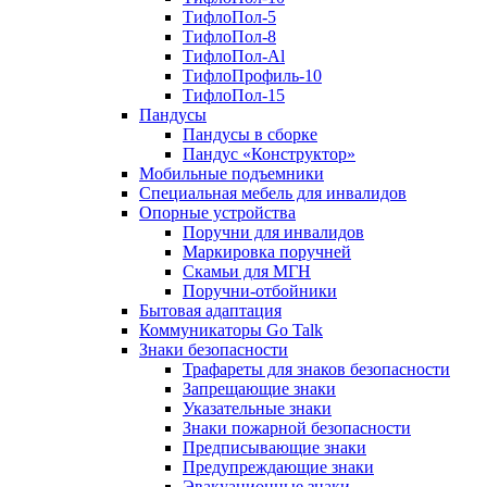
ТифлоПол-5
ТифлоПол-8
ТифлоПол-Al
ТифлоПрофиль-10
ТифлоПол-15
Пандусы
Пандусы в сборке
Пандус «Конструктор»
Мобильные подъемники
Специальная мебель для инвалидов
Опорные устройства
Поручни для инвалидов
Маркировка поручней
Скамьи для МГН
Поручни-отбойники
Бытовая адаптация
Коммуникаторы Go Talk
Знаки безопасности
Трафареты для знаков безопасности
Запрещающие знаки
Указательные знаки
Знаки пожарной безопасности
Предписывающие знаки
Предупреждающие знаки
Эвакуационные знаки