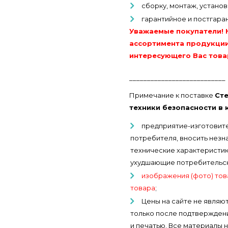
сборку, монтаж, устано
гарантийное и постгара
Уважаемые покупатели! 
ассортимента продукции
интересующего Вас това
___________________________
Примечание к поставке
Ст
техники безопасности в к
предприятие-изготовите
потребителя, вносить незн
технические характеристики
ухудшающие потребительски
изображения (фото) тов
товара
;
Цены на сайте не являют
только после подтверждени
и печатью. Все материалы 