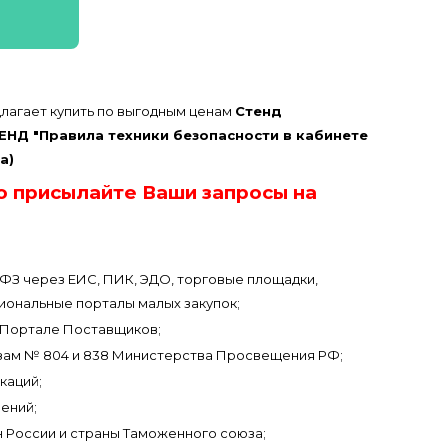
лагает купить по выгодным ценам
Стенд
Д "Правила техники безопасности в кабинете
а)
о присылайте Ваши запросы на
3-ФЗ через ЕИС, ПИК, ЭДО, торговые площадки,
иональные порталы малых закупок;
Портале Поставщиков;
зам № 804 и 838 Министерства Просвещения РФ;
каций;
ений;
н России и страны Таможенного союза;