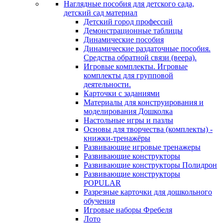
Наглядные пособия для детского сада,
детский сад материал
Детский город профессий
Демонстрационные таблицы
Динамические пособия
Динамические раздаточные пособия.
Средства обратной связи (веера).
Игровые комплекты. Игровые
комплекты для групповой
деятельности.
Карточки с заданиями
Материалы для конструирования и
моделирования Дошколка
Настольные игры и пазлы
Основы для творчества (комплекты) -
книжки-тренажёры
Развивающие игровые тренажеры
Развивающие конструкторы
Развивающие конструкторы Полидрон
Развивающие конструкторы
POPULAR
Разрезные карточки для дошкольного
обучения
Игровые наборы Фребеля
Лото