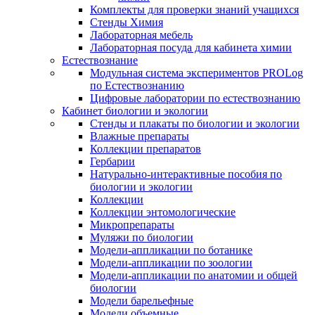
Комплекты для проверки знаний учащихся
Стенды Химия
Лабораторная мебель
Лабораторная посуда для кабинета химии
Естествознание
Модульная система экспериментов PROLog
по Естествознанию
Цифровые лаборатории по естествознанию
Кабинет биологии и экологии
Стенды и плакаты по биологии и экологии
Влажные препараты
Коллекции препаратов
Гербарии
Натурально-интерактивные пособия по
биологии и экологии
Коллекции
Коллекции энтомологические
Микропрепараты
Муляжи по биологии
Модели-аппликации по ботанике
Модели-аппликации по зоологии
Модели-аппликации по анатомии и общей
биологии
Модели барельефные
Модели объемные