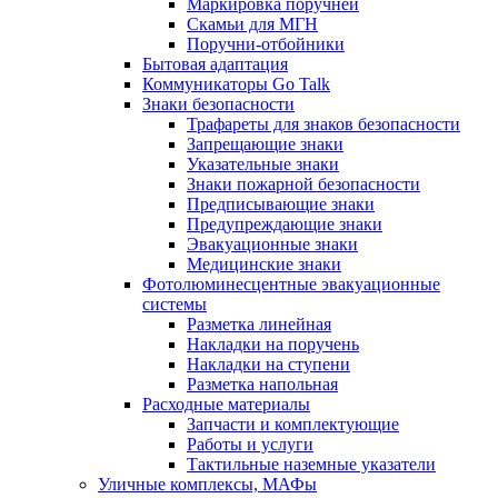
Маркировка поручней
Скамьи для МГН
Поручни-отбойники
Бытовая адаптация
Коммуникаторы Go Talk
Знаки безопасности
Трафареты для знаков безопасности
Запрещающие знаки
Указательные знаки
Знаки пожарной безопасности
Предписывающие знаки
Предупреждающие знаки
Эвакуационные знаки
Медицинские знаки
Фотолюминесцентные эвакуационные
системы
Разметка линейная
Накладки на поручень
Накладки на ступени
Разметка напольная
Расходные материалы
Запчасти и комплектующие
Работы и услуги
Тактильные наземные указатели
Уличные комплексы, МАФы