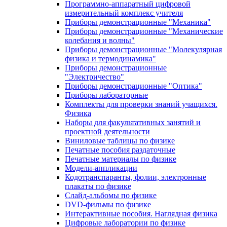
Программно-аппаратный цифровой
измерительный комплекс учителя
Приборы демонстрационные "Механика"
Приборы демонстрационные "Механические
колебания и волны"
Приборы демонстрационные "Молекулярная
физика и термодинамика"
Приборы демонстрационные
"Электричество"
Приборы демонстрационные "Оптика"
Приборы лабораторные
Комплекты для проверки знаний учащихся.
Физика
Наборы для факультативных занятий и
проектной деятельности
Виниловые таблицы по физике
Печатные пособия раздаточные
Печатные материалы по физике
Модели-аппликации
Кодотранспаранты, фолии, электронные
плакаты по физике
Слайд-альбомы по физике
DVD-фильмы по физике
Интерактивные пособия. Наглядная физика
Цифровые лаборатории по физике