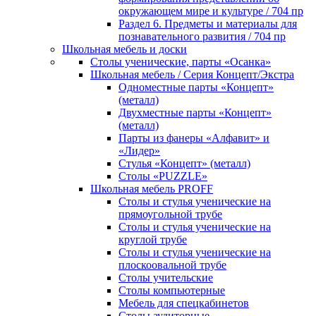
окружающем мире и культуре / 704 пр
Раздел 6. Предметы и материалы для
познавательного развития / 704 пр
Школьная мебель и доски
Столы ученические, парты «Осанка»
Школьная мебель / Серия Концепт/Экстра
Одноместные парты «Концепт»
(металл)
Двухместные парты «Концепт»
(металл)
Парты из фанеры «Алфавит» и
«Лидер»
Стулья «Концепт» (металл)
Столы «PUZZLE»
Школьная мебель PROFF
Столы и стулья ученические на
прямоугольной трубе
Столы и стулья ученические на
круглой трубе
Столы и стулья ученические на
плоскоовальной трубе
Столы учительские
Столы компьютерные
Мебель для спецкабинетов
Столы аудиторные