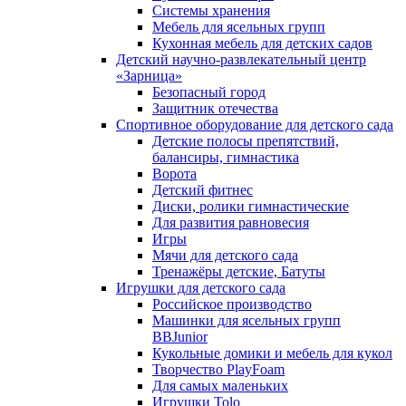
Системы хранения
Мебель для ясельных групп
Кухонная мебель для детских садов
Детский научно-развлекательный центр
«Зарница»
Безопасный город
Защитник отечества
Спортивное оборудование для детского сада
Детские полосы препятствий,
балансиры, гимнастика
Ворота
Детский фитнес
Диски, ролики гимнастические
Для развития равновесия
Игры
Мячи для детского сада
Тренажёры детские, Батуты
Игрушки для детского сада
Российское производство
Машинки для ясельных групп
BBJunior
Кукольные домики и мебель для кукол
Творчество PlayFoam
Для самых маленьких
Игрушки Tolo