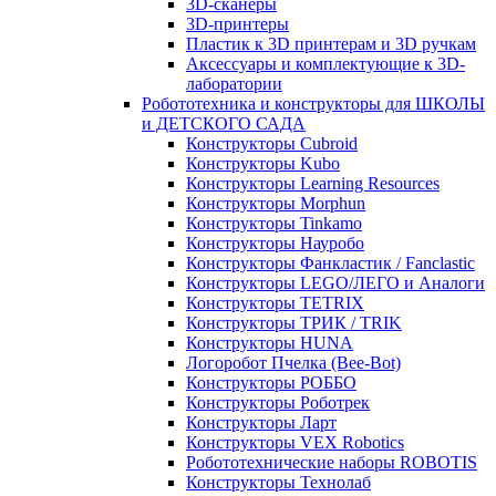
3D-сканеры
3D-принтеры
Пластик к 3D принтерам и 3D ручкам
Аксессуары и комплектующие к 3D-
лаборатории
Робототехника и конструкторы для ШКОЛЫ
и ДЕТСКОГО САДА
Конструкторы Cubroid
Конструкторы Kubo
Конструкторы Learning Resources
Конструкторы Morphun
Конструкторы Tinkamo
Конструкторы Науробо
Конструкторы Фанкластик / Fanclastic
Конструкторы LEGO/ЛЕГО и Аналоги
Конструкторы TETRIX
Конструкторы ТРИК / TRIK
Конструкторы HUNA
Логоробот Пчелка (Bee-Bot)
Конструкторы РОББО
Конструкторы Роботрек
Конструкторы Ларт
Конструкторы VEX Robotics
Робототехнические наборы ROBOTIS
Конструкторы Технолаб