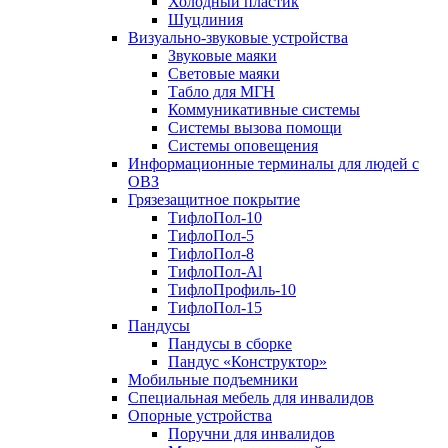
Холодный пластик
Шуцлиния
Визуально-звуковые устройства
Звуковые маяки
Световые маяки
Табло для МГН
Коммуникативные системы
Системы вызова помощи
Системы оповещения
Информационные терминалы для людей с
ОВЗ
Грязезащитное покрытие
ТифлоПол-10
ТифлоПол-5
ТифлоПол-8
ТифлоПол-Al
ТифлоПрофиль-10
ТифлоПол-15
Пандусы
Пандусы в сборке
Пандус «Конструктор»
Мобильные подъемники
Специальная мебель для инвалидов
Опорные устройства
Поручни для инвалидов