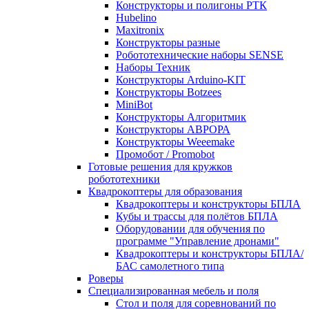
Конструкторы и полигоны РТК
Hubelino
Maxitronix
Конструкторы разные
Робототехнические наборы SENSE
Наборы Техник
Конструкторы Arduino-KIT
Конструкторы Botzees
MiniBot
Конструкторы Алгоритмик
Конструкторы АВРОРА
Конструкторы Weeemake
Промобот / Promobot
Готовые решения для кружков
робототехники
Квадрокоптеры для образования
Квадрокоптеры и конструкторы БПЛА
Кубы и трассы для полётов БПЛА
Оборудовании для обучения по
программе "Управление дронами"
Квадрокоптеры и конструкторы БПЛА/
БАС самолетного типа
Роверы
Специализированная мебель и поля
Стол и поля для соревнований по