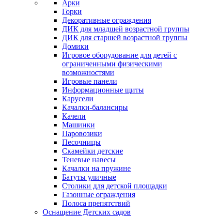
Арки
Горки
Декоративные ограждения
ДИК для младшей возрастной группы
ДИК для старшей возрастной группы
Домики
Игровое оборудование для детей с
ограниченными физическими
возможностями
Игровые панели
Информационные щиты
Карусели
Качалки-балансиры
Качели
Машинки
Паровозики
Песочницы
Скамейки детские
Теневые навесы
Качалки на пружине
Батуты уличные
Столики для детской площадки
Газонные ограждения
Полоса препятствий
Оснащение Детских садов