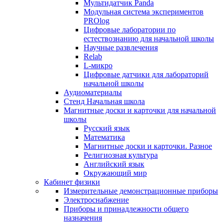
Мультидатчик Panda
Модульная система экспериментов
PROlog
Цифровые лаборатории по
естествознанию для начальной школы
Научные развлечения
Relab
L-микро
Цифровые датчики для лабораторий
начальной школы
Аудиоматериалы
Стенд Начальная школа
Магнитные доски и карточки для начальной
школы
Русский язык
Математика
Магнитные доски и карточки. Разное
Религиозная культура
Английский язык
Окружающий мир
Кабинет физики
Измерительные демонстрационные приборы
Электроснабжение
Приборы и принадлежности общего
назначения