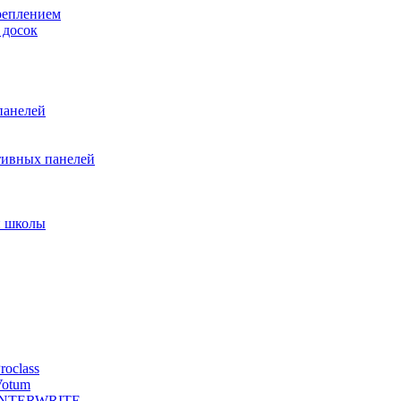
реплением
 досок
панелей
тивных панелей
и школы
oclass
Votum
й INTERWRITE