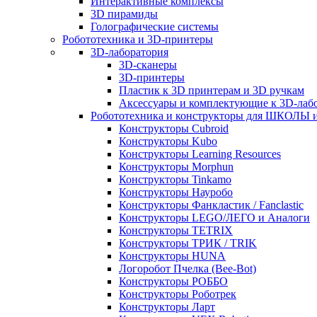
Интерактивные комплексы
3D пирамиды
Голографические системы
Робототехника и 3D-принтеры
3D-лаборатория
3D-сканеры
3D-принтеры
Пластик к 3D принтерам и 3D ручкам
Аксессуары и комплектующие к 3D-лаб
Робототехника и конструкторы для ШКОЛ
Конструкторы Cubroid
Конструкторы Kubo
Конструкторы Learning Resources
Конструкторы Morphun
Конструкторы Tinkamo
Конструкторы Науробо
Конструкторы Фанкластик / Fanclastic
Конструкторы LEGO/ЛЕГО и Аналоги
Конструкторы TETRIX
Конструкторы ТРИК / TRIK
Конструкторы HUNA
Логоробот Пчелка (Bee-Bot)
Конструкторы РОББО
Конструкторы Роботрек
Конструкторы Ларт