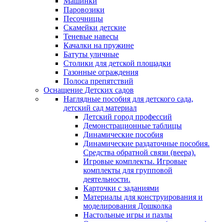
Машинки
Паровозики
Песочницы
Скамейки детские
Теневые навесы
Качалки на пружине
Батуты уличные
Столики для детской площадки
Газонные ограждения
Полоса препятствий
Оснащение Детских садов
Наглядные пособия для детского сада,
детский сад материал
Детский город профессий
Демонстрационные таблицы
Динамические пособия
Динамические раздаточные пособия.
Средства обратной связи (веера).
Игровые комплекты. Игровые
комплекты для групповой
деятельности.
Карточки с заданиями
Материалы для конструирования и
моделирования Дошколка
Настольные игры и пазлы