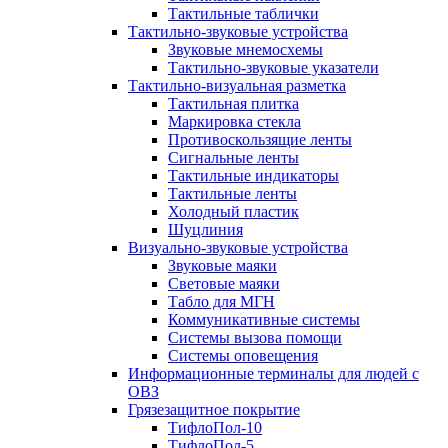
Тактильные таблички
Тактильно-звуковые устройства
Звуковые мнемосхемы
Тактильно-звуковые указатели
Тактильно-визуальная разметка
Тактильная плитка
Маркировка стекла
Противоскользящие ленты
Сигнальные ленты
Тактильные индикаторы
Тактильные ленты
Холодный пластик
Шуцлиния
Визуально-звуковые устройства
Звуковые маяки
Световые маяки
Табло для МГН
Коммуникативные системы
Системы вызова помощи
Системы оповещения
Информационные терминалы для людей с
ОВЗ
Грязезащитное покрытие
ТифлоПол-10
ТифлоПол-5