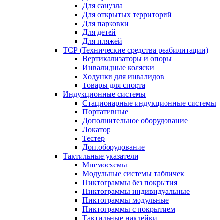
Для санузла
Для открытых территорий
Для парковки
Для детей
Для пляжей
ТСР (Технические средства реабилитации)
Вертикализаторы и опоры
Инвалидные коляски
Ходунки для инвалидов
Товары для спорта
Индукционные системы
Стационарные индукционные системы
Портативные
Дополнительное оборудование
Локатор
Тестер
Доп.оборудование
Тактильные указатели
Мнемосхемы
Модульные системы табличек
Пиктограммы без покрытия
Пиктограммы индивидуальные
Пиктограммы модульные
Пиктограммы с покрытием
Тактильные наклейки