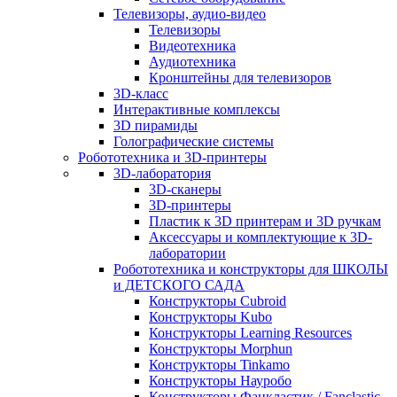
Телевизоры, аудио-видео
Телевизоры
Видеотехника
Аудиотехника
Кронштейны для телевизоров
3D-класс
Интерактивные комплексы
3D пирамиды
Голографические системы
Робототехника и 3D-принтеры
3D-лаборатория
3D-сканеры
3D-принтеры
Пластик к 3D принтерам и 3D ручкам
Аксессуары и комплектующие к 3D-
лаборатории
Робототехника и конструкторы для ШКОЛЫ
и ДЕТСКОГО САДА
Конструкторы Cubroid
Конструкторы Kubo
Конструкторы Learning Resources
Конструкторы Morphun
Конструкторы Tinkamo
Конструкторы Науробо
Конструкторы Фанкластик / Fanclastic