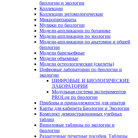
биологии и экологии
Коллекции
Коллекции энтомологические
Микропрепараты
Муляжи по биологии
Модели-аппликации по ботанике
Модели-аппликации по зоологии
Модели-аппликации по анатомии и общей
биологии
Модели барельефные
Модели объемные
Модели остеологические (скелеты)
Цифровые лаборатории по биологии и
экологии
ЦИФРОВЫЕ И БИОЛОГИЧЕСКИЕ
ЛАБОРАТОРИИ
Модульная система экспериментов
PROLog по биологии
Приборы и принадлежности для опытов
Карты для кабинета Биологии и Экологии
Комплект демонстрационных учебных
таблиц
Виниловые таблицы по экологии и
биологии
Раздаточные печатные пособия. Таблицы