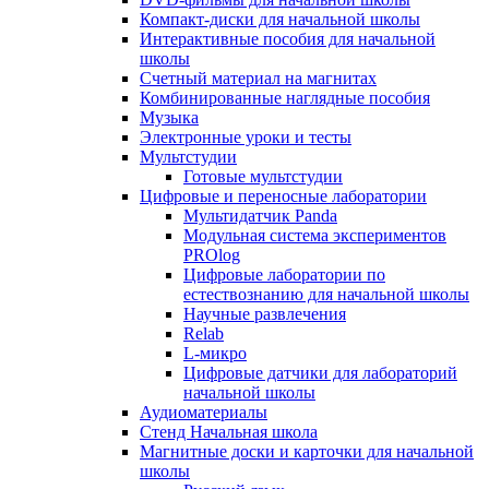
Компакт-диски для начальной школы
Интерактивные пособия для начальной
школы
Счетный материал на магнитах
Комбинированные наглядные пособия
Музыка
Электронные уроки и тесты
Мультстудии
Готовые мультстудии
Цифровые и переносные лаборатории
Мультидатчик Panda
Модульная система экспериментов
PROlog
Цифровые лаборатории по
естествознанию для начальной школы
Научные развлечения
Relab
L-микро
Цифровые датчики для лабораторий
начальной школы
Аудиоматериалы
Стенд Начальная школа
Магнитные доски и карточки для начальной
школы