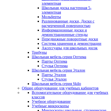
элементная
Школьная доска настенная 5-
элементная
Мольберты
Разлинованные доски, Доски с
расчерченной поверхностью
Информационные доски и
демонстрационные стенды
Передвижные поворотные доски
Система хранения и демонстрации
Аксессуары для школьных досок
Трибуны
Школьная мебель серия Оптима
Парты Оптима
Стулья Оптима
Школьная мебель серия Эталон
Парты Эталон
Стулья Эталон
Школьная мебель серия Skilo
Общее оборудование для учебных кабинетов
Вспомогательное оборудование для учебных
классов
Учебное оборудование
Учебные микроскопы
Микроскопы школьные, студенческие,