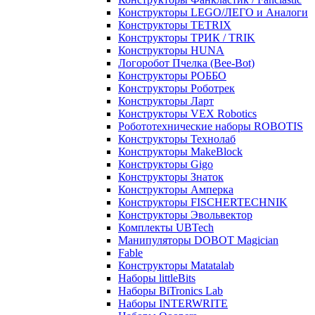
Конструкторы LEGO/ЛЕГО и Аналоги
Конструкторы TETRIX
Конструкторы ТРИК / TRIK
Конструкторы HUNA
Логоробот Пчелка (Bee-Bot)
Конструкторы РОББО
Конструкторы Роботрек
Конструкторы Ларт
Конструкторы VEX Robotics
Робототехнические наборы ROBOTIS
Конструкторы Технолаб
Конструкторы MakeBlock
Конструкторы Gigo
Конструкторы Знаток
Конструкторы Амперка
Конструкторы FISCHERTECHNIK
Конструкторы Эвольвектор
Комплекты UBTech
Манипуляторы DOBOT Magician
Fable
Конструкторы Matatalab
Наборы littleBits
Наборы BiTronics Lab
Наборы INTERWRITE