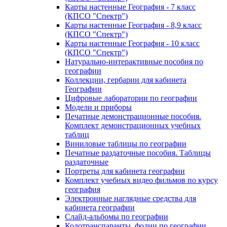
Карты настенные География - 7 класс
(КПСО "Спектр")
Карты настенные География - 8,9 класс
(КПСО "Спектр")
Карты настенные География - 10 класс
(КПСО "Спектр")
Натурально-интерактивные пособия по
географии
Коллекции, гербарии для кабинета
Географии
Цифровые лаборатории по географии
Модели и приборы
Печатные демонстрационные пособия.
Комплект демонстрационных учебных
таблиц
Виниловые таблицы по географии
Печатные раздаточные пособия. Таблицы
раздаточные
Портреты для кабинета географии
Комплект учебных видео фильмов по курсу
география
Электронные наглядные средства для
кабинета географии
Слайд-альбомы по географии
Кодотранспаранты, фолии по географии