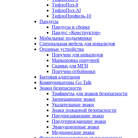
ТифлоПол-8
ТифлоПол-Al
ТифлоПрофиль-10
Пандусы
Пандусы в сборке
Пандус «Конструктор»
Мобильные подъемники
Специальная мебель для инвалидов
Опорные устройства
Поручни для инвалидов
Маркировка поручней
Скамьи для МГН
Поручни-отбойники
Бытовая адаптация
Коммуникаторы Go Talk
Знаки безопасности
Трафареты для знаков безопасности
Запрещающие знаки
Указательные знаки
Знаки пожарной безопасности
Предписывающие знаки
Предупреждающие знаки
Эвакуационные знаки
Медицинские знаки
Фотолюминесцентные эвакуационные