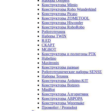
Наборы Qoopers
Конструкторы Mimio
Конструкторы Robo Wunderkind
Конструкторы Picaso
Конструкторы ZOMETOOL
Конструкторы Hiwonder
Конструкторы RoboRobo
Робототехник
Наборы TWIN
R:ED
СКАРТ
MGBOT
Конструкторы и полигоны РТК
Hubelino
Maxitronix
Конструкторы разные
Робототехнические наборы SENSE
Наборы Техник
Конструкторы Arduino-KIT
Конструкторы Botzees
MiniBot
Конструкторы Алгоритмик
Конструкторы АВРОРА
Конструкторы Weeemake
Промобот / Promobot