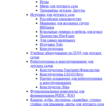
Игры
Мячи для детского сада
Тренажёры детские, Батуты
Игрушки для детского сада
Российское производство
Машинки для ясельных групп
BBJunior
Кукольные домики и мебель для кукол
Творчество PlayFoam
Для самых маленьких
Игрушки Tolo
Конструкторы
Учебное оборудование по ПДД для детских
садов
Робототехника и конструирование для
детских садов
Конструкторы Fanclastic/Фанкластик
Конструкторы LEGO/Лего
Прочее оснащение для робототехники
и конструирования
Конструктор Лёва
Функциональные комплекты для
формирования РППС ДОО
Канаты, кубы, лестницы, скамейки, стенки,
стойки для прыжков, щиты для детского сада