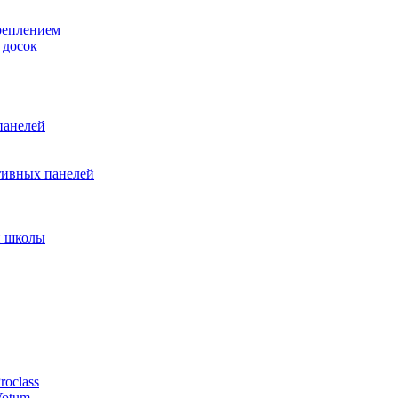
реплением
 досок
панелей
тивных панелей
и школы
oclass
Votum