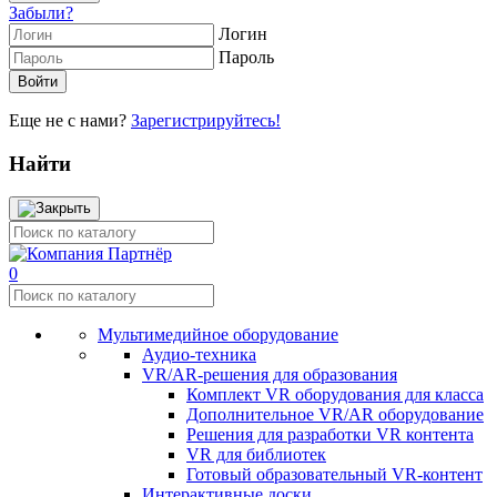
Забыли?
Логин
Пароль
Еще не с нами?
Зарегистрируйтесь!
Найти
0
Мультимедийное оборудование
Аудио-техника
VR/AR-решения для образования
Комплект VR оборудования для класса
Дополнительное VR/AR оборудование
Решения для разработки VR контента
VR для библиотек
Готовый образовательный VR-контент
Интерактивные доски