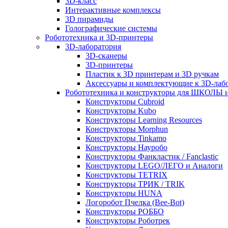
3D-класс
Интерактивные комплексы
3D пирамиды
Голографические системы
Робототехника и 3D-принтеры
3D-лаборатория
3D-сканеры
3D-принтеры
Пластик к 3D принтерам и 3D ручкам
Аксессуары и комплектующие к 3D-лаб
Робототехника и конструкторы для ШКОЛ
Конструкторы Cubroid
Конструкторы Kubo
Конструкторы Learning Resources
Конструкторы Morphun
Конструкторы Tinkamo
Конструкторы Науробо
Конструкторы Фанкластик / Fanclastic
Конструкторы LEGO/ЛЕГО и Аналоги
Конструкторы TETRIX
Конструкторы ТРИК / TRIK
Конструкторы HUNA
Логоробот Пчелка (Bee-Bot)
Конструкторы РОББО
Конструкторы Роботрек