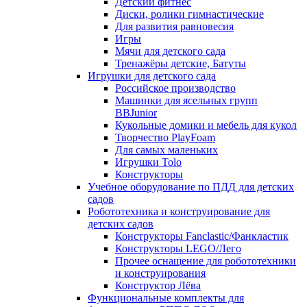
Детский фитнес
Диски, ролики гимнастические
Для развития равновесия
Игры
Мячи для детского сада
Тренажёры детские, Батуты
Игрушки для детского сада
Российское производство
Машинки для ясельных групп
BBJunior
Кукольные домики и мебель для кукол
Творчество PlayFoam
Для самых маленьких
Игрушки Tolo
Конструкторы
Учебное оборудование по ПДД для детских
садов
Робототехника и конструирование для
детских садов
Конструкторы Fanclastic/Фанкластик
Конструкторы LEGO/Лего
Прочее оснащение для робототехники
и конструирования
Конструктор Лёва
Функциональные комплекты для