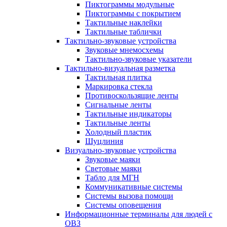
Пиктограммы модульные
Пиктограммы с покрытием
Тактильные наклейки
Тактильные таблички
Тактильно-звуковые устройства
Звуковые мнемосхемы
Тактильно-звуковые указатели
Тактильно-визуальная разметка
Тактильная плитка
Маркировка стекла
Противоскользящие ленты
Сигнальные ленты
Тактильные индикаторы
Тактильные ленты
Холодный пластик
Шуцлиния
Визуально-звуковые устройства
Звуковые маяки
Световые маяки
Табло для МГН
Коммуникативные системы
Системы вызова помощи
Системы оповещения
Информационные терминалы для людей с
ОВЗ