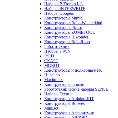
Наборы BiTronics Lab
Наборы INTERWRITE
Наборы Qoopers
Конструкторы Mimio
Конструкторы Robo Wunderkind
Конструкторы Picaso
Конструкторы ZOMETOOL
Конструкторы Hiwonder
Конструкторы RoboRobo
Робототехник
Наборы TWIN
R:ED
СКАРТ
MGBOT
Конструкторы и полигоны РТК
Hubelino
Maxitronix
Конструкторы разные
Робототехнические наборы SENSE
Наборы Техник
Конструкторы Arduino-KIT
Конструкторы Botzees
MiniBot
Конструкторы Алгоритмик
Конструкторы АВРОРА