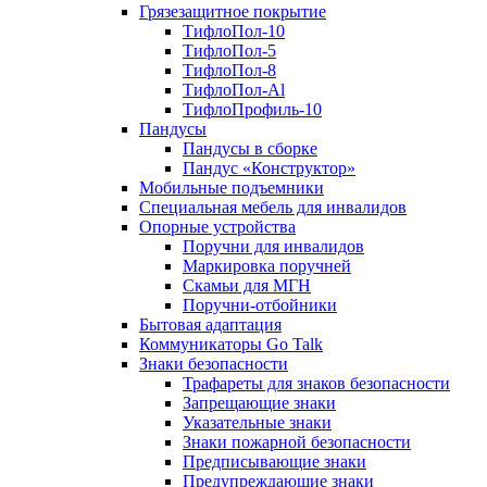
Грязезащитное покрытие
ТифлоПол-10
ТифлоПол-5
ТифлоПол-8
ТифлоПол-Al
ТифлоПрофиль-10
Пандусы
Пандусы в сборке
Пандус «Конструктор»
Мобильные подъемники
Специальная мебель для инвалидов
Опорные устройства
Поручни для инвалидов
Маркировка поручней
Скамьи для МГН
Поручни-отбойники
Бытовая адаптация
Коммуникаторы Go Talk
Знаки безопасности
Трафареты для знаков безопасности
Запрещающие знаки
Указательные знаки
Знаки пожарной безопасности
Предписывающие знаки
Предупреждающие знаки