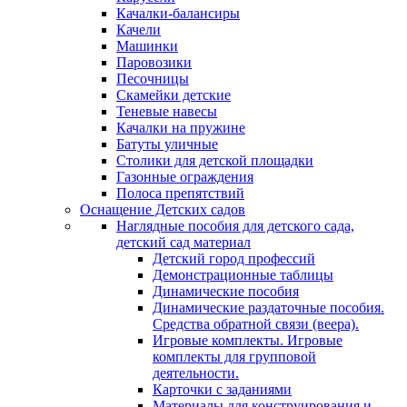
Качалки-балансиры
Качели
Машинки
Паровозики
Песочницы
Скамейки детские
Теневые навесы
Качалки на пружине
Батуты уличные
Столики для детской площадки
Газонные ограждения
Полоса препятствий
Оснащение Детских садов
Наглядные пособия для детского сада,
детский сад материал
Детский город профессий
Демонстрационные таблицы
Динамические пособия
Динамические раздаточные пособия.
Средства обратной связи (веера).
Игровые комплекты. Игровые
комплекты для групповой
деятельности.
Карточки с заданиями
Материалы для конструирования и