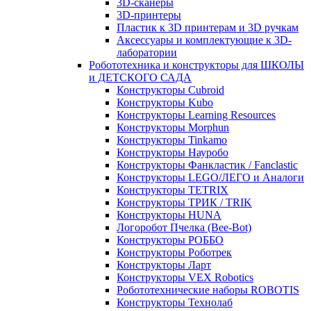
3D-сканеры
3D-принтеры
Пластик к 3D принтерам и 3D ручкам
Аксессуары и комплектующие к 3D-
лаборатории
Робототехника и конструкторы для ШКОЛЫ
и ДЕТСКОГО САДА
Конструкторы Cubroid
Конструкторы Kubo
Конструкторы Learning Resources
Конструкторы Morphun
Конструкторы Tinkamo
Конструкторы Науробо
Конструкторы Фанкластик / Fanclastic
Конструкторы LEGO/ЛЕГО и Аналоги
Конструкторы TETRIX
Конструкторы ТРИК / TRIK
Конструкторы HUNA
Логоробот Пчелка (Bee-Bot)
Конструкторы РОББО
Конструкторы Роботрек
Конструкторы Ларт
Конструкторы VEX Robotics
Робототехнические наборы ROBOTIS
Конструкторы Технолаб