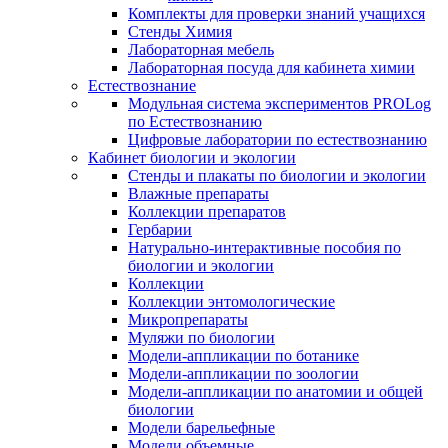
Комплекты для проверки знаний учащихся
Стенды Химия
Лабораторная мебель
Лабораторная посуда для кабинета химии
Естествознание
Модульная система экспериментов PROLog
по Естествознанию
Цифровые лаборатории по естествознанию
Кабинет биологии и экологии
Стенды и плакаты по биологии и экологии
Влажные препараты
Коллекции препаратов
Гербарии
Натурально-интерактивные пособия по
биологии и экологии
Коллекции
Коллекции энтомологические
Микропрепараты
Муляжи по биологии
Модели-аппликации по ботанике
Модели-аппликации по зоологии
Модели-аппликации по анатомии и общей
биологии
Модели барельефные
Модели объемные