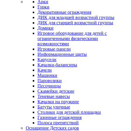
Арки
Горки
Декоративные ограждения
ДИК для младшей возрастной группы
ДИК для старшей возрастной группы
Домики
Игровое оборудование для детей с
ограниченными физическими
возможностями
Игровые панели
Информационные щиты
Карусели
Качалки-балансиры
Качели
Машинки
Паровозики
Песочницы
Скамейки детские
Теневые навесы
Качалки на пружине
Батуты уличные
Столики для детской площадки
Газонные ограждения
Полоса препятствий
Оснащение Детских садов