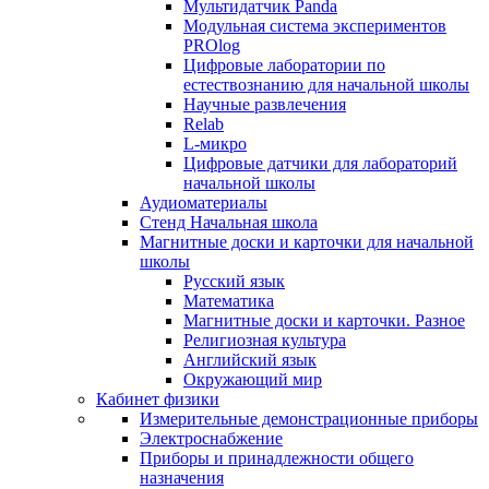
Мультидатчик Panda
Модульная система экспериментов
PROlog
Цифровые лаборатории по
естествознанию для начальной школы
Научные развлечения
Relab
L-микро
Цифровые датчики для лабораторий
начальной школы
Аудиоматериалы
Стенд Начальная школа
Магнитные доски и карточки для начальной
школы
Русский язык
Математика
Магнитные доски и карточки. Разное
Религиозная культура
Английский язык
Окружающий мир
Кабинет физики
Измерительные демонстрационные приборы
Электроснабжение
Приборы и принадлежности общего
назначения