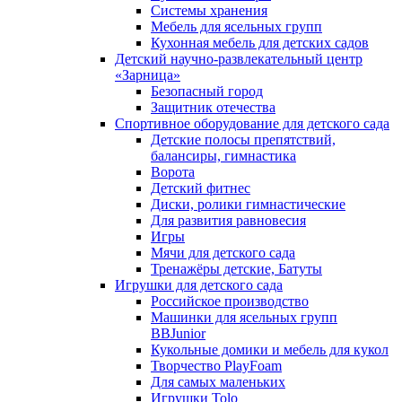
Системы хранения
Мебель для ясельных групп
Кухонная мебель для детских садов
Детский научно-развлекательный центр
«Зарница»
Безопасный город
Защитник отечества
Спортивное оборудование для детского сада
Детские полосы препятствий,
балансиры, гимнастика
Ворота
Детский фитнес
Диски, ролики гимнастические
Для развития равновесия
Игры
Мячи для детского сада
Тренажёры детские, Батуты
Игрушки для детского сада
Российское производство
Машинки для ясельных групп
BBJunior
Кукольные домики и мебель для кукол
Творчество PlayFoam
Для самых маленьких
Игрушки Tolo