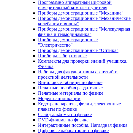
Программно-аппаратный цифровой
измерительный комплекс учителя
Приборы демонстрационные "Механика"
Приборы демонстрационные "Механические
колебания и волны"
Приборы демонстрационные "Молекулярная
физика и термодинамика"
Приборы демонстрационные
"Электричество"
Приборы демонстрационные "Оптика"
Приборы лабораторные
Комплекты для проверки знаний учащихся.
Физика
Наборы для факультативных занятий и
проектной деятельности
Виниловые таблицы по физике
Печатные пособия раздаточные
Печатные материалы по физике
Модели-аппликации
Кодотранспаранты, фолии, электронные
плакаты по физике
Слайд-альбомы по физике
DVD-фильмы по физике
Интерактивные пособия. Наглядная физика
Цифровые лаборатории по физике