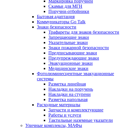
Маркировка поручней
Скамьи для МГН
Поручни-отбойники
Бытовая адаптация
Коммуникаторы Go Talk
Знаки безопасности
Трафареты для знаков безопасности
Запрещающие знаки
Указательные знаки
Знаки пожарной безопасности
Предписывающие знаки
Предупреждающие знаки
Эвакуационные знаки
Медицинские знаки
Фотолюминесцентные эвакуационные
системы
Разметка линейная
Накладки на поручень
Накладки на ступени
Разметка напольная
Расходные материалы
Запчасти и комплектующие
Работы и услуги
Тактильные наземные указатели
Уличные комплексы, МАФы