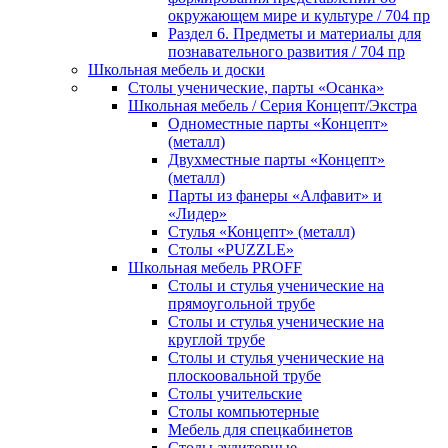
окружающем мире и культуре / 704 пр
Раздел 6. Предметы и материалы для
познавательного развития / 704 пр
Школьная мебель и доски
Столы ученические, парты «Осанка»
Школьная мебель / Серия Концепт/Экстра
Одноместные парты «Концепт»
(металл)
Двухместные парты «Концепт»
(металл)
Парты из фанеры «Алфавит» и
«Лидер»
Стулья «Концепт» (металл)
Столы «PUZZLE»
Школьная мебель PROFF
Столы и стулья ученические на
прямоугольной трубе
Столы и стулья ученические на
круглой трубе
Столы и стулья ученические на
плоскоовальной трубе
Столы учительские
Столы компьютерные
Мебель для спецкабинетов
Столы аудиторные