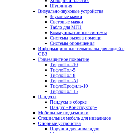
Холодный пластик
Шуцлиния
Визуально-звуковые устройства
Звуковые маяки
Световые маяки
Табло для МГН
Коммуникативные системы
Системы вызова помощи
Системы оповещения
Информационные терминалы для людей с
ОВЗ
Грязезащитное покрытие
ТифлоПол-10
ТифлоПол-5
ТифлоПол-8
ТифлоПол-Al
ТифлоПрофиль-10
ТифлоПол-15
Пандусы
Пандусы в сборке
Пандус «Конструктор»
Мобильные подъемники
Специальная мебель для инвалидов
Опорные устройства
Поручни для инвалидов