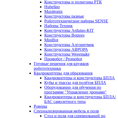
Конструкторы и полигоны РТК
Hubelino
Maxitronix
Конструкторы разные
Робототехнические наборы SENSE
Наборы Техник
Конструкторы Arduino-KIT
Конструкторы Botzees
MiniBot
Конструкторы Алгоритмик
Конструкторы АВРОРА
Конструкторы Weeemake
Промобот / Promobot
Готовые решения для кружков
робототехники
Квадрокоптеры для образования
Квадрокоптеры и конструкторы БПЛА
Кубы и трассы для полётов БПЛА
Оборудовании для обучения по
программе "Управление дронами"
Квадрокоптеры и конструкторы БПЛА/
БАС самолетного типа
Роверы
Специализированная мебель и поля
Стол и поля для соревнований по