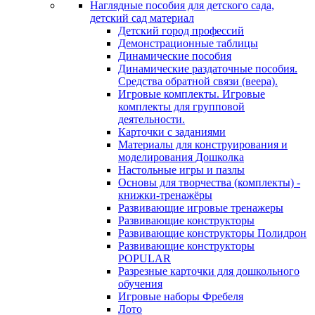
Наглядные пособия для детского сада,
детский сад материал
Детский город профессий
Демонстрационные таблицы
Динамические пособия
Динамические раздаточные пособия.
Средства обратной связи (веера).
Игровые комплекты. Игровые
комплекты для групповой
деятельности.
Карточки с заданиями
Материалы для конструирования и
моделирования Дошколка
Настольные игры и пазлы
Основы для творчества (комплекты) -
книжки-тренажёры
Развивающие игровые тренажеры
Развивающие конструкторы
Развивающие конструкторы Полидрон
Развивающие конструкторы
POPULAR
Разрезные карточки для дошкольного
обучения
Игровые наборы Фребеля
Лото