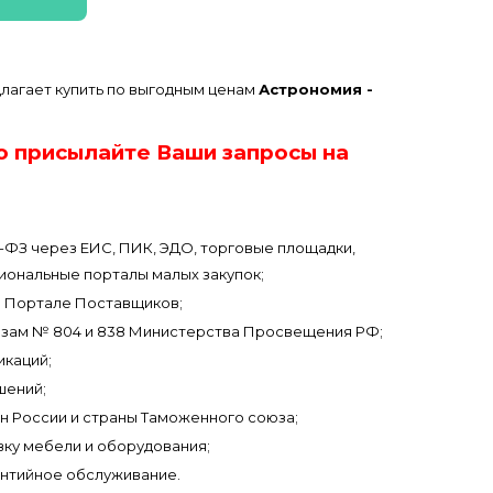
лагает купить по выгодным ценам
Астрономия -
о присылайте Ваши запросы на
3-ФЗ через ЕИС, ПИК, ЭДО, торговые площадки,
иональные порталы малых закупок;
 Портале Поставщиков;
азам № 804 и 838 Министерства Просвещения РФ;
икаций;
шений;
он России и страны Таможенного союза;
вку мебели и оборудования;
антийное обслуживание.