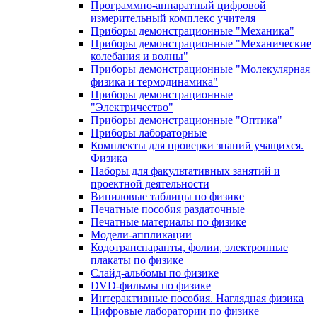
Программно-аппаратный цифровой
измерительный комплекс учителя
Приборы демонстрационные "Механика"
Приборы демонстрационные "Механические
колебания и волны"
Приборы демонстрационные "Молекулярная
физика и термодинамика"
Приборы демонстрационные
"Электричество"
Приборы демонстрационные "Оптика"
Приборы лабораторные
Комплекты для проверки знаний учащихся.
Физика
Наборы для факультативных занятий и
проектной деятельности
Виниловые таблицы по физике
Печатные пособия раздаточные
Печатные материалы по физике
Модели-аппликации
Кодотранспаранты, фолии, электронные
плакаты по физике
Слайд-альбомы по физике
DVD-фильмы по физике
Интерактивные пособия. Наглядная физика
Цифровые лаборатории по физике