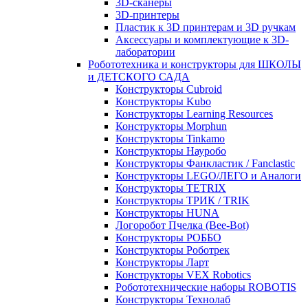
3D-сканеры
3D-принтеры
Пластик к 3D принтерам и 3D ручкам
Аксессуары и комплектующие к 3D-
лаборатории
Робототехника и конструкторы для ШКОЛЫ
и ДЕТСКОГО САДА
Конструкторы Cubroid
Конструкторы Kubo
Конструкторы Learning Resources
Конструкторы Morphun
Конструкторы Tinkamo
Конструкторы Науробо
Конструкторы Фанкластик / Fanclastic
Конструкторы LEGO/ЛЕГО и Аналоги
Конструкторы TETRIX
Конструкторы ТРИК / TRIK
Конструкторы HUNA
Логоробот Пчелка (Bee-Bot)
Конструкторы РОББО
Конструкторы Роботрек
Конструкторы Ларт
Конструкторы VEX Robotics
Робототехнические наборы ROBOTIS
Конструкторы Технолаб