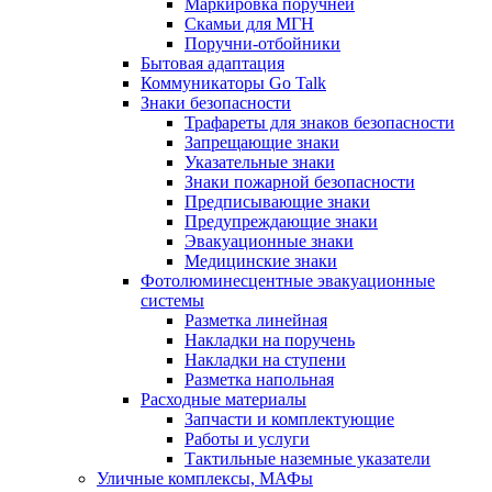
Маркировка поручней
Скамьи для МГН
Поручни-отбойники
Бытовая адаптация
Коммуникаторы Go Talk
Знаки безопасности
Трафареты для знаков безопасности
Запрещающие знаки
Указательные знаки
Знаки пожарной безопасности
Предписывающие знаки
Предупреждающие знаки
Эвакуационные знаки
Медицинские знаки
Фотолюминесцентные эвакуационные
системы
Разметка линейная
Накладки на поручень
Накладки на ступени
Разметка напольная
Расходные материалы
Запчасти и комплектующие
Работы и услуги
Тактильные наземные указатели
Уличные комплексы, МАФы