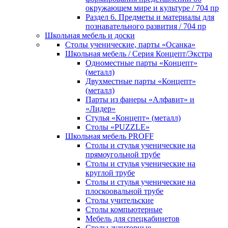
окружающем мире и культуре / 704 пр
Раздел 6. Предметы и материалы для
познавательного развития / 704 пр
Школьная мебель и доски
Столы ученические, парты «Осанка»
Школьная мебель / Серия Концепт/Экстра
Одноместные парты «Концепт»
(металл)
Двухместные парты «Концепт»
(металл)
Парты из фанеры «Алфавит» и
«Лидер»
Стулья «Концепт» (металл)
Столы «PUZZLE»
Школьная мебель PROFF
Столы и стулья ученические на
прямоугольной трубе
Столы и стулья ученические на
круглой трубе
Столы и стулья ученические на
плоскоовальной трубе
Столы учительские
Столы компьютерные
Мебель для спецкабинетов
Столы аудиторные