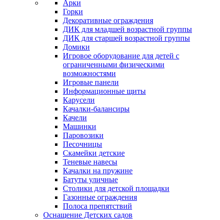
Арки
Горки
Декоративные ограждения
ДИК для младшей возрастной группы
ДИК для старшей возрастной группы
Домики
Игровое оборудование для детей с
ограниченными физическими
возможностями
Игровые панели
Информационные щиты
Карусели
Качалки-балансиры
Качели
Машинки
Паровозики
Песочницы
Скамейки детские
Теневые навесы
Качалки на пружине
Батуты уличные
Столики для детской площадки
Газонные ограждения
Полоса препятствий
Оснащение Детских садов