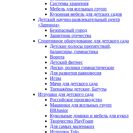
Системы хранения
Мебель для ясельных групп
Кухонная мебель для детских садов
Детский научно-развлекательный центр
«Зарница»
Безопасный город
Защитник отечества
Спортивное оборудование для детского сада
Детские полосы препятствий,
балансиры, гимнастика
Ворота
Детский фитнес
Диски, ролики гимнастические
Для развития равновесия
Игры
Мячи для детского сада
Тренажёры детские, Батуты
Игрушки для детского сада
Российское производство
Машинки для ясельных групп
BBJunior
Кукольные домики и мебель для кукол
Творчество PlayFoam
Для самых маленьких
Игрушки Tolo