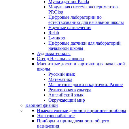
Мультидатчик Panda
Модульная система экспериментов
PROlog
Цифровые лаборатории по
естествознанию для начальной школы
Научные развлечения
Relab
L-микро
Цифровые датчики для лабораторий
начальной школы
Аудиоматериалы
Стенд Начальная школа
Магнитные доски и карточки для начальной
школы
Русский язык
Математика
Магнитные доски и карточки. Разное
Религиозная культура
Английский язык
Окружающий мир
Кабинет физики
Измерительные демонстрационные приборы
Электроснабжение
Приборы и принадлежности общего
назначения