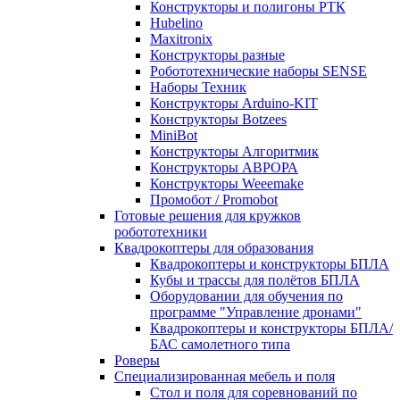
Конструкторы и полигоны РТК
Hubelino
Maxitronix
Конструкторы разные
Робототехнические наборы SENSE
Наборы Техник
Конструкторы Arduino-KIT
Конструкторы Botzees
MiniBot
Конструкторы Алгоритмик
Конструкторы АВРОРА
Конструкторы Weeemake
Промобот / Promobot
Готовые решения для кружков
робототехники
Квадрокоптеры для образования
Квадрокоптеры и конструкторы БПЛА
Кубы и трассы для полётов БПЛА
Оборудовании для обучения по
программе "Управление дронами"
Квадрокоптеры и конструкторы БПЛА/
БАС самолетного типа
Роверы
Специализированная мебель и поля
Стол и поля для соревнований по