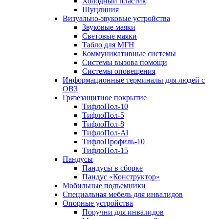
Холодный пластик
Шуцлиния
Визуально-звуковые устройства
Звуковые маяки
Световые маяки
Табло для МГН
Коммуникативные системы
Системы вызова помощи
Системы оповещения
Информационные терминалы для людей с
ОВЗ
Грязезащитное покрытие
ТифлоПол-10
ТифлоПол-5
ТифлоПол-8
ТифлоПол-Al
ТифлоПрофиль-10
ТифлоПол-15
Пандусы
Пандусы в сборке
Пандус «Конструктор»
Мобильные подъемники
Специальная мебель для инвалидов
Опорные устройства
Поручни для инвалидов