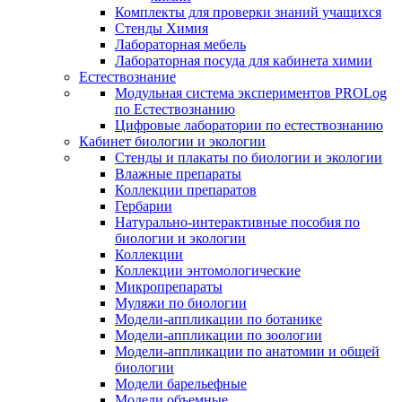
Комплекты для проверки знаний учащихся
Стенды Химия
Лабораторная мебель
Лабораторная посуда для кабинета химии
Естествознание
Модульная система экспериментов PROLog
по Естествознанию
Цифровые лаборатории по естествознанию
Кабинет биологии и экологии
Стенды и плакаты по биологии и экологии
Влажные препараты
Коллекции препаратов
Гербарии
Натурально-интерактивные пособия по
биологии и экологии
Коллекции
Коллекции энтомологические
Микропрепараты
Муляжи по биологии
Модели-аппликации по ботанике
Модели-аппликации по зоологии
Модели-аппликации по анатомии и общей
биологии
Модели барельефные
Модели объемные