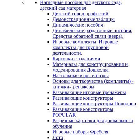
Наглядные пособия для детского сада,
детский сад материал
Детский город профессий
Демонстрационные таблицы
Динамические пособия
Динамические раздаточные пособия.
Средства обратной связи (веера).
Игровые комплекты. Игровые
комплекты для групповой
деятельности.
Карточки с заданиями
Материалы для конструирования и
моделирования Дошколка
Настольные игры и пазлы
Основы для творчества (комплекты) -
книжки-тренажёры
Развивающие игровые тренажеры
Развивающие конструкторы
Развивающие конструкторы Полидрон
Развивающие конструкторы
POPULAR
Разрезные карточки для дошкольного
обучения
Игровые наборы Фребеля
Лото