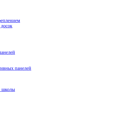
реплением
 досок
панелей
тивных панелей
и школы