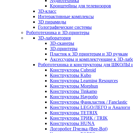
Аудиотехника
Кронштейны для телевизоров
3D-класс
Интерактивные комплексы
3D пирамиды
Голографические системы
Робототехника и 3D-принтеры
3D-лаборатория
3D-сканеры
3D-принтеры
Пластик к 3D принтерам и 3D ручкам
Аксессуары и комплектующие к 3D-лаб
Робототехника и конструкторы для ШКОЛ
Конструкторы Cubroid
Конструкторы Kubo
Конструкторы Learning Resources
Конструкторы Morphun
Конструкторы Tinkamo
Конструкторы Науробо
Конструкторы Фанкластик / Fanclastic
Конструкторы LEGO/ЛЕГО и Аналоги
Конструкторы TETRIX
Конструкторы ТРИК / TRIK
Конструкторы HUNA
Логоробот Пчелка (Bee-Bot)