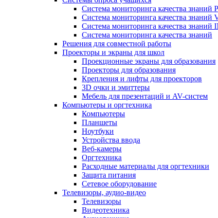
Система мониторинга качества знаний Pr
Система мониторинга качества знаний 
Система мониторинга качества знани
Система мониторинга качества знаний
Решения для совместной работы
Проекторы и экраны для школ
Проекционные экраны для образования
Проекторы для образования
Крепления и лифты для проекторов
3D очки и эмиттеры
Мебель для презентаций и AV-систем
Компьютеры и оргтехника
Компьютеры
Планшеты
Ноутбуки
Устройства ввода
Веб-камеры
Оргтехника
Расходные материалы для оргтехники
Защита питания
Сетевое оборудование
Телевизоры, аудио-видео
Телевизоры
Видеотехника