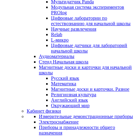
Мультидатчик Panda
Модульная система экспериментов
PROlog
Цифровые лаборатории по
естествознанию для начальной школы
Научные развлечения
Relab
L-микро
Цифровые датчики для лабораторий
начальной школы
Аудиоматериалы
Стенд Начальная школа
Магнитные доски и карточки для начальной
школы
Русский язык
Математика
Магнитные доски и карточки. Разное
Религиозная культура
Английский язык
Окружающий мир
Кабинет физики
Измерительные демонстрационные приборы
Электроснабжение
Приборы и принадлежности общего
назначения