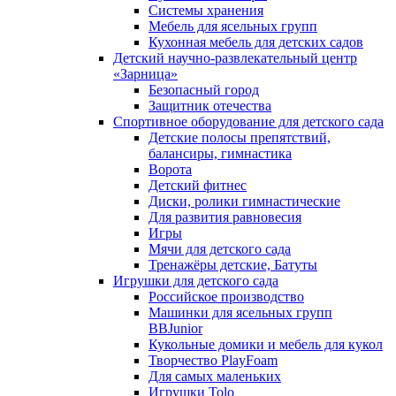
Системы хранения
Мебель для ясельных групп
Кухонная мебель для детских садов
Детский научно-развлекательный центр
«Зарница»
Безопасный город
Защитник отечества
Спортивное оборудование для детского сада
Детские полосы препятствий,
балансиры, гимнастика
Ворота
Детский фитнес
Диски, ролики гимнастические
Для развития равновесия
Игры
Мячи для детского сада
Тренажёры детские, Батуты
Игрушки для детского сада
Российское производство
Машинки для ясельных групп
BBJunior
Кукольные домики и мебель для кукол
Творчество PlayFoam
Для самых маленьких
Игрушки Tolo