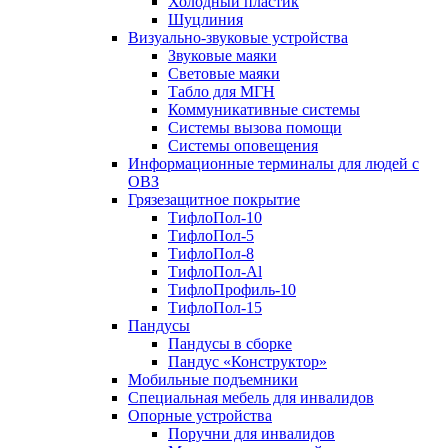
Холодный пластик
Шуцлиния
Визуально-звуковые устройства
Звуковые маяки
Световые маяки
Табло для МГН
Коммуникативные системы
Системы вызова помощи
Системы оповещения
Информационные терминалы для людей с
ОВЗ
Грязезащитное покрытие
ТифлоПол-10
ТифлоПол-5
ТифлоПол-8
ТифлоПол-Al
ТифлоПрофиль-10
ТифлоПол-15
Пандусы
Пандусы в сборке
Пандус «Конструктор»
Мобильные подъемники
Специальная мебель для инвалидов
Опорные устройства
Поручни для инвалидов