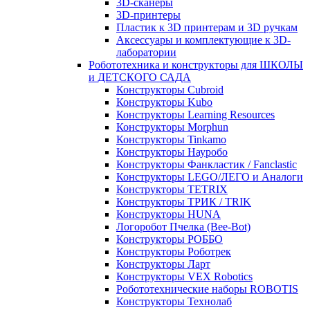
3D-сканеры
3D-принтеры
Пластик к 3D принтерам и 3D ручкам
Аксессуары и комплектующие к 3D-
лаборатории
Робототехника и конструкторы для ШКОЛЫ
и ДЕТСКОГО САДА
Конструкторы Cubroid
Конструкторы Kubo
Конструкторы Learning Resources
Конструкторы Morphun
Конструкторы Tinkamo
Конструкторы Науробо
Конструкторы Фанкластик / Fanclastic
Конструкторы LEGO/ЛЕГО и Аналоги
Конструкторы TETRIX
Конструкторы ТРИК / TRIK
Конструкторы HUNA
Логоробот Пчелка (Bee-Bot)
Конструкторы РОББО
Конструкторы Роботрек
Конструкторы Ларт
Конструкторы VEX Robotics
Робототехнические наборы ROBOTIS
Конструкторы Технолаб