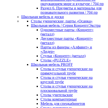
окружающем мире и культуре / 704 пр
Раздел 6. Предметы и материалы для
познавательного развития / 704 пр
Школьная мебель и доски
Столы ученические, парты «Осанка»
Школьная мебель / Серия Концепт/Экстра
Одноместные парты «Концепт»
(металл)
Двухместные парты «Концепт»
(металл)
Парты из фанеры «Алфавит» и
«Лидер»
Стулья «Концепт» (металл)
Столы «PUZZLE»
Школьная мебель PROFF
Столы и стулья ученические на
прямоугольной трубе
Столы и стулья ученические на
круглой трубе
Столы и стулья ученические на
плоскоовальной трубе
Столы учительские
Столы компьютерные
Мебель для спецкабинетов
Столы аудиторные