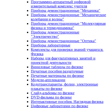
Программно-аппаратный цифровой
измерительный комплекс учителя
Приборы демонстрационные "Механика"
Приборы демонстрационные "Механические
колебания и волны"
Приборы демонстрационные "Молекулярная
физика и термодинамика"
Приборы демонстрационные
"Электричество"
Приборы демонстрационные "Оптика"
Приборы лабораторные
Комплекты для проверки знаний учащихся.
Физика
Наборы для факультативных занятий и
проектной деятельности
Виниловые таблицы по физике
Печатные пособия раздаточные
Печатные материалы по физике
Модели-аппликации
Кодотранспаранты, фолии, электронные
плакаты по физике
Слайд-альбомы по физике
DVD-фильмы по физике
Интерактивные пособия. Наглядная физика
Цифровые лаборатории по физике