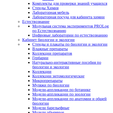
Комплекты для проверки знаний учащихся
Стенды Химия
Лабораторная мебель
Лабораторная посуда для кабинета химии
Естествознание
Модульная система экспериментов PROLog
по Естествознанию
Цифровые лаборатории по естествознанию
Кабинет биологии и экологии
Стенды и плакаты по биологии и экологии
Влажные препараты
Коллекции препаратов
Гербарии
Натурально-интерактивные пособия по
биологии и экологии
Коллекции
Коллекции энтомологические
Микропрепараты
Муляжи по биологии
Модели-аппликации по ботанике
Модели-аппликации по зоологии
Модели-аппликации по анатомии и общей
биологии
Модели барельефные
Модели объемные