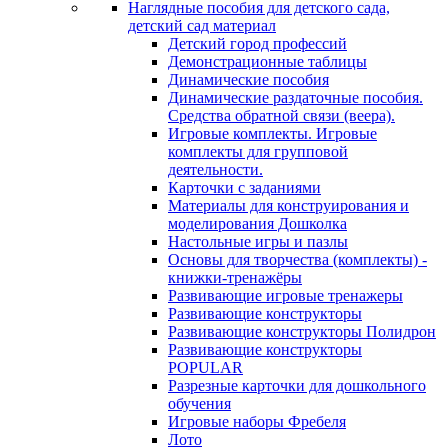
Наглядные пособия для детского сада,
детский сад материал
Детский город профессий
Демонстрационные таблицы
Динамические пособия
Динамические раздаточные пособия.
Средства обратной связи (веера).
Игровые комплекты. Игровые
комплекты для групповой
деятельности.
Карточки с заданиями
Материалы для конструирования и
моделирования Дошколка
Настольные игры и пазлы
Основы для творчества (комплекты) -
книжки-тренажёры
Развивающие игровые тренажеры
Развивающие конструкторы
Развивающие конструкторы Полидрон
Развивающие конструкторы
POPULAR
Разрезные карточки для дошкольного
обучения
Игровые наборы Фребеля
Лото