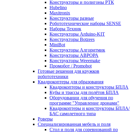
Конструкторы и полигоны РТК
Hubelino
Maxitronix
Конструкторы разные
Робототехнические наборы SENSE
Наборы Техник
Конструкторы Arduino-KIT
Конструкторы Botzees
MiniBot
Конструкторы Алгоритмик
Конструкторы АВРОРА
Конструкторы Weeemake
Промобот / Promobot
Готовые решения для кружков
робототехники
Квадрокоптеры для образования
Квадрокоптеры и конструкторы БПЛА
Кубы и трассы для полётов БПЛА
Оборудовании для обучения по
программе "Управление дронами"
Квадрокоптеры и конструкторы БПЛА/
БАС самолетного типа
Роверы
Специализированная мебель и поля
Стол и поля для соревнований по