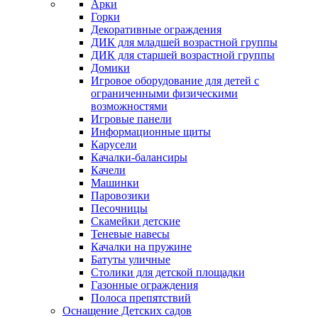
Арки
Горки
Декоративные ограждения
ДИК для младшей возрастной группы
ДИК для старшей возрастной группы
Домики
Игровое оборудование для детей с
ограниченными физическими
возможностями
Игровые панели
Информационные щиты
Карусели
Качалки-балансиры
Качели
Машинки
Паровозики
Песочницы
Скамейки детские
Теневые навесы
Качалки на пружине
Батуты уличные
Столики для детской площадки
Газонные ограждения
Полоса препятствий
Оснащение Детских садов