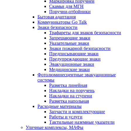
Маркировка поручней
Скамьи для МГН
Поручни-отбойники
Бытовая адаптация
Коммуникаторы Go Talk
Знаки безопасности
Трафареты для знаков безопасности
Запрещающие знаки
Указательные знаки
Знаки пожарной безопасности
Предписывающие знаки
Предупреждающие знаки
Эвакуационные знаки
Медицинские знаки
Фотолюминесцентные эвакуационные
системы
Разметка линейная
Накладки на поручень
Накладки на ступени
Разметка напольная
Расходные материалы
Запчасти и комплектующие
Работы и услуги
Тактильные наземные указатели
Уличные комплексы, МАФы