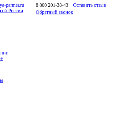
a-partner.ru
8 800 201-38-43
Оставить отзыв
всей России
Обратный звонок
ании
ое
ты