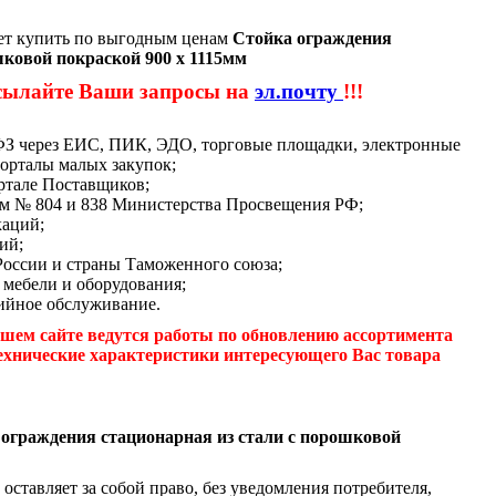
ет купить по выгодным ценам
Стойка ограждения
шковой покраской 900 x 1115мм
сылайте Ваши запросы на
эл.почту
!!!
-ФЗ через ЕИС, ПИК, ЭДО, торговые площадки, электронные
орталы малых закупок;
ртале Поставщиков;
м № 804 и 838 Министерства Просвещения РФ;
каций;
ий;
России и страны Таможенного союза;
 мебели и оборудования;
ийное обслуживание.
шем сайте ведутся работы по обновлению ассортимента
ехнические характеристики интересующего Вас товара
ограждения стационарная из стали с порошковой
оставляет за собой право, без уведомления потребителя,