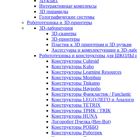
3D-класс
Интерактивные комплексы
3D пирамиды
Голографические системы
Робототехника и 3D-принтеры
3D-лаборатория
3D-сканеры
3D-принтеры
Пластик к 3D принтерам и 3D ручкам
Аксессуары и комплектующие к 3D-лаб
Робототехника и конструкторы для ШКОЛ
Конструкторы Cubroid
Конструкторы Kubo
Конструкторы Learning Resources
Конструкторы Morphun
Конструкторы Tinkamo
Конструкторы Науробо
Конструкторы Фанкластик / Fanclastic
Конструкторы LEGO/ЛЕГО и Аналоги
Конструкторы TETRIX
Конструкторы ТРИК / TRIK
Конструкторы HUNA
Логоробот Пчелка (Bee-Bot)
Конструкторы РОББО
Конструкторы Роботрек