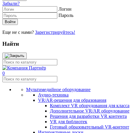
Забыли?
Логин
Пароль
Еще не с нами?
Зарегистрируйтесь!
Найти
0
Мультимедийное оборудование
Аудио-техника
VR/AR-решения для образования
Комплект VR оборудования для класса
Дополнительное VR/AR оборудование
Решения для разработки VR контента
VR для библиотек
Готовый образовательный VR-контент
Интерактивные доски