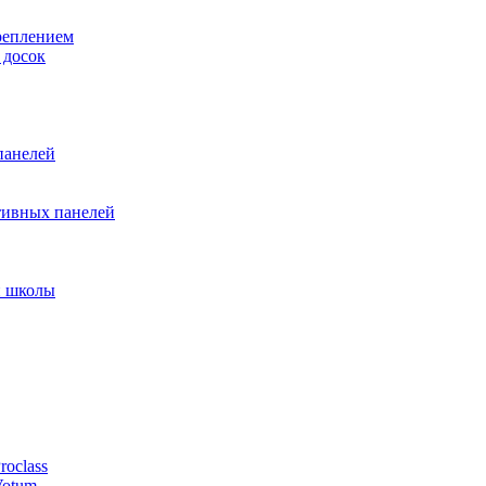
реплением
 досок
панелей
тивных панелей
и школы
oclass
Votum